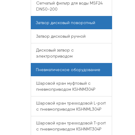
Сетчатый фильтр для воды MSF24
DN50-200
Затвор дисковый поворотный
Затвор дисковый ручной
Дисковый затвор с
электроприводом
Пневматическое оборудование
Шаровой кран муфтовый с
пневмоприводом KSHNM304P
Шаровой кран трехходовой L-port
с пневмоприводом KSHNML304P
Шаровой кран трехходовой T-port
с пневмоприводом KSHNMT304P