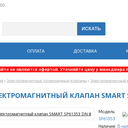
:00
ИСКАТЬ
ОПЛАТА
ДОСТАВКА
айте не являются офертой. Уточняйте цену у менеджера п
ая
»
Электромагнитные (соленоидные) клапаны
»
Электромагнитный к
ЕКТРОМАГНИТНЫЙ КЛАПАН SMART S
Модель:
SP61353
Наличие:
В на