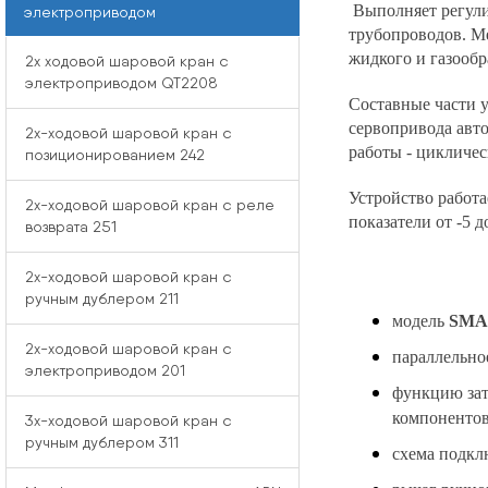
Выполняет регули
электроприводом
трубопроводов. М
жидкого и газообр
2x ходовой шаровой кран с
электроприводом QT2208
Составные части 
сервопривода авт
2x-ходовой шаровой кран с
работы - цикличе
позиционированием 242
Устройство работа
2x-ходовой шаровой кран с реле
показатели от -5 
возврата 251
2x-ходовой шаровой кран с
ручным дублером 211
модель
SMA
2x-ходовой шаровой кран с
параллельно
электроприводом 201
функцию зат
компонентов
3x-ходовой шаровой кран с
ручным дублером 311
схема подкл