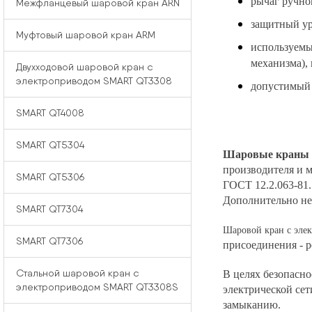
рычаг ручно
Межфланцевый шаровой кран ARN
защитный ур
Муфтовый шаровой кран ARM
используемы
механизма),
Двухходовой шаровой кран с
электроприводом SMART QT3308
допустимый 
SMART QT4008
SMART QT5304
Шаровые краны 
производителя и м
SMART QT5306
ГОСТ 12.2.063-81.
Дополнительно нео
SMART QT7304
Шаровой кран с эле
SMART QT7306
присоединения - р
Стальной шаровой кран с
В целях безопасно
электроприводом SMART QT3308S
электрической се
замыканию.