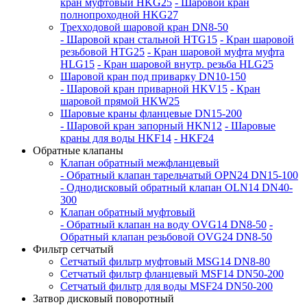
кран муфтовый HKG25
- Шаровой кран
полнопроходной HKG27
Трехходовой шаровой кран DN8-50
- Шаровой кран стальной HTG15
- Кран шаровой
резьбовой HTG25
- Кран шаровой муфта муфта
HLG15
- Кран шаровой внутр. резьба HLG25
Шаровой кран под приварку DN10-150
- Шаровой кран приварной HKV15
- Кран
шаровой прямой HKW25
Шаровые краны фланцевые DN15-200
- Шаровой кран запорный HKN12
- Шаровые
краны для воды HKF14
- HKF24
Обратные клапаны
Клапан обратный межфланцевый
- Обратный клапан тарельчатый OPN24 DN15-100
- Однодисковый обратный клапан OLN14 DN40-
300
Клапан обратный муфтовый
- Обратный клапан на воду OVG14 DN8-50
-
Обратный клапан резьбовой OVG24 DN8-50
Фильтр сетчатый
Сетчатый фильтр муфтовый MSG14 DN8-80
Сетчатый фильтр фланцевый MSF14 DN50-200
Сетчатый фильтр для воды MSF24 DN50-200
Затвор дисковый поворотный