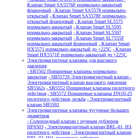
Клапан Smart SA5576F нормально-закрытый
фланцевый
- Клапан Smart SA5578 нормально-
открытый
- Клапан Smart SA5578F нормально-
открытый фланцевый
- Клапан Smart SL5575
нормально-закрытый
- Клапан Smart SL5595
нормально-закрытый
- Клапан Smart SL5597
нормально-закрытый
- Клапан Smart SL7555F
нормально-закрытый фланцевый
- Клапан Smart
HX5571 нормально-закрытый до +225С
- Клапан
Smart HX5571F нормально-закрытый до +225С
Электромагнитные клапаны для высокого
давления
- SB5502 Поршневые клапаны нормально-
закрытые
- SB5572S Электромагнитный клапан
-
Электромагнитный клапан высокого давления
SB5562s
- SB5552 Поршневые клапаны пилотного
действия
- SB5572 Поршневые клапаны DN10-25
пилотного действия, резьба
- Электромагнитный
клапан SB5592
Электромагнитные клапаны чугунные больших
диаметров
- Соленоидный клапан с ручным дублером
HF6503
- Электромагнитный клапан BRL-01, НЗ,
пилотного действия
- Электромагнитный клапан
BRL-02, НО, пилотного действия
-