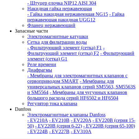
- Штуцер елочка NIP12 AISI 304
Накидная гайка нержавеющая
- Гайка накидная нержавеющая NG15
- Гайка
нержавеющая накидная UGG12
Фланец нержавеющий
Запасные части
Электромагнитные катушки
Сетка для фильтрации воды
- Фильтрующий элемент (сетка) F1
-
Фильтрующий элемент (сетка) F2
- Фильтрующий
элемент (сетка) G1
Реле времени
Диафрагмы
- Мембраны для электромагнитных клапанов с
сервоприводом SMART
- Мембраны для
универсальных клапанов серий SM5563, SM5563S
и SM5564
- Мембраны для чугунных клапанов
большого расхода серий HF6502 и HF6504
Регулятор тока клапана
Danfoss
Электромагнитные клапаны Danfoss
- EV210A
- EV210B
- EV220A
- EV220B (серия 15-
50)
- EV220B (серия 6-22)
- EV220B (серия 65-100)
- EV224B
- EV227B
- EV310A