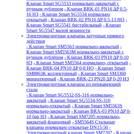
Клапан Smart SG5533 нормально-закрытый с
ручным дублером
- Клапан BRK-01 PN16 ∆P 0.5-
16 НЗ
- Клапан Smart SG5534 нормально
открытый
- Клапан BRK-02 PN16 ∆P 0.5-13 НО
-
Клапан Smart SG5541 бистабильный
- Клапан
Smart SG5547 малой мощности
Электромагнитные клапаны латунные прямого
действия
- Клапан Smart SM5563 нормально-закрытый
-
Клапан Smart SM5563M нормально-закрытый с
ручным дублёром
- Клапан BRK-03 PN10 ∆P 0-10
НЗ
- Клапан Smart SM5564 нормально- открытый
-
Клапан BRK-04 PN10 ∆P 0-8 НО
- Клапан Smart
SM8863K коллекторный
- Клапан Smart SM3360
миниатюрный
- Клапан BRK-23 PN20 ∆P 0-20 НЗ
Электромагнитные клапаны из нержавеющей
стали
- Клапан Smart SG5532-SS-316 нормально-
закрытый
- Клапан Smart SG5534-SS-316
нормально-открытый
- Клапан Smart SM5563S
нормально-закрытый
- Клапан BRA-03 PN10 ∆P 0-
10 бар НЗ
- Клапан Smart SM7205 нормально-
закрытый фланцевый
- SM5564S Стальные
клапаны нормально открытые DN15-50
-
Электромагнитный клапан Smart SM7207
- Клапан