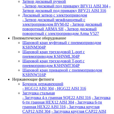
Затвор дисковый ручной
- Затвор дисковый под приварку BFV11 AISI 304
-
Затвор дисковый под приварку BFV21 AISI 316
Дисковый затвор с электроприводом
- Затвор дисковый межфланцевый с
электроприводом BVM-02
- Затвор дисковый
поворотный ARMA SH
- Затвор дисковый
поворотный с электроприводом Arma V527
Пневматическое оборудование
Шаровой кран муфтовый с пневмоприводом
KSHNM304P
Шаровой кран трехходовой L-port с
пневмоприводом KSHNML304P
Шаровой кран трехходовой T-port с
пневмоприводом KSHNMT304P
Шаровой кран приварной с пневмоприводом
KSHNW316P
Нержавеющие фитинги
Бочонок нержавеющий
- HGG12 AISI 304
- HGG22 AISI 316
Заглушка стальная
- Заглушка 4-х гранная SQE22 AISI 316
- Заглушка
6-ти гранная HEX12 AISI 304
- Заглушка 6-ти
гранная HEX22 AISI 316
- Заглушка круглая
CAP12 AISI 304
- Заглушка круглая CAP22 AISI