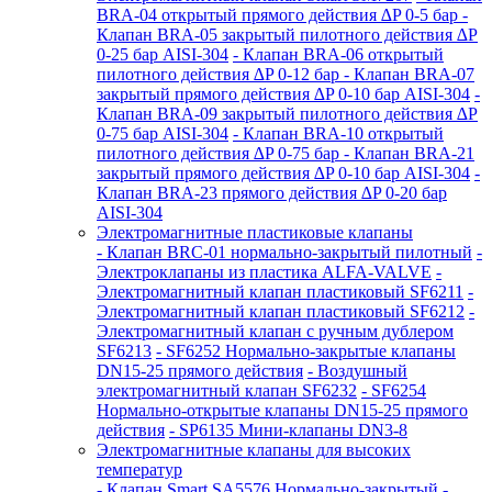
BRA-04 открытый прямого действия ∆P 0-5 бар
-
Клапан BRA-05 закрытый пилотного действия ∆P
0-25 бар AISI-304
- Клапан BRA-06 открытый
пилотного действия ∆P 0-12 бар
- Клапан BRA-07
закрытый прямого действия ∆P 0-10 бар AISI-304
-
Клапан BRA-09 закрытый пилотного действия ∆P
0-75 бар AISI-304
- Клапан BRA-10 открытый
пилотного действия ∆P 0-75 бар
- Клапан BRA-21
закрытый прямого действия ∆P 0-10 бар AISI-304
-
Клапан BRA-23 прямого действия ∆P 0-20 бар
AISI-304
Электромагнитные пластиковые клапаны
- Клапан BRC-01 нормально-закрытый пилотный
-
Электроклапаны из пластика ALFA-VALVE
-
Электромагнитный клапан пластиковый SF6211
-
Электромагнитный клапан пластиковый SF6212
-
Электромагнитный клапан с ручным дублером
SF6213
- SF6252 Нормально-закрытые клапаны
DN15-25 прямого действия
- Воздушный
электромагнитный клапан SF6232
- SF6254
Нормально-открытые клапаны DN15-25 прямого
действия
- SP6135 Мини-клапаны DN3-8
Электромагнитные клапаны для высоких
температур
- Клапан Smart SA5576 Нормально-закрытый
-