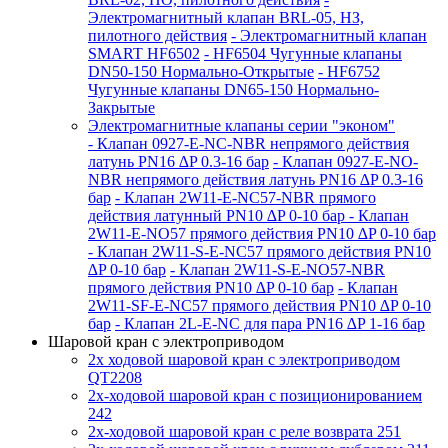
Электромагнитный клапан BRL-05, НЗ,
пилотного действия
- Электромагнитный клапан
SMART HF6502
- HF6504 Чугунные клапаны
DN50-150 Нормально-Открытые
- HF6752
Чугунные клапаны DN65-150 Нормально-
Закрытые
Электромагнитные клапаны серии "эконом"
- Клапан 0927-E-NC-NBR непрямого действия
латунь PN16 ∆P 0.3-16 бар
- Клапан 0927-E-NО-
NBR непрямого действия латунь PN16 ∆P 0.3-16
бар
- Клапан 2W11-E-NC57-NBR прямого
действия латунный PN10 ∆P 0-10 бар
- Клапан
2W11-E-NO57 прямого действия PN10 ∆P 0-10 бар
- Клапан 2W11-S-E-NC57 прямого действия PN10
∆P 0-10 бар
- Клапан 2W11-S-E-NO57-NBR
прямого действия PN10 ∆P 0-10 бар
- Клапан
2W11-SF-E-NC57 прямого действия PN10 ∆P 0-10
бар
- Клапан 2L-E-NC для пара PN16 ∆P 1-16 бар
Шаровой кран с электроприводом
2x ходовой шаровой кран с электроприводом
QT2208
2x-ходовой шаровой кран с позиционированием
242
2x-ходовой шаровой кран с реле возврата 251