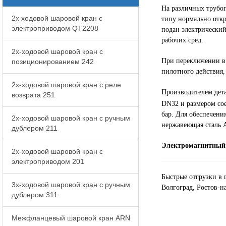
На различных трубо
2x ходовой шаровой кран с
типу нормально откр
электроприводом QT2208
подан электрический
рабочих сред.
2x-ходовой шаровой кран с
При переключении в 
позиционированием 242
пилотного действия,
2x-ходовой шаровой кран с реле
Производителем де
возврата 251
DN32 и размером со
бар. Для обеспечен
2x-ходовой шаровой кран с ручным
нержавеющая сталь A
дублером 211
Электромагнитный 
2x-ходовой шаровой кран с
электроприводом 201
Быстрые отгрузки в 
3x-ходовой шаровой кран с ручным
Волгоград, Ростов-н
дублером 311
Межфланцевый шаровой кран ARN