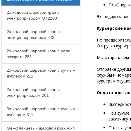
ТК «Энерги
2x ходовой шаровой кран с
Экспедирование 
электроприводом QT2208
Курьерские ко
2x-ходовой шаровой кран с
позиционированием 242
По предваритель
Отгрузка курьер
2x-ходовой шаровой кран с реле
возврата 251
Мы отправляем 
Отправка други
2x-ходовой шаровой кран с ручным
службы и номере
дублером 211
курьерам осущес
2x-ходовой шаровой кран с
Оплата достав
электроприводом 201
Экспедиров
3x-ходовой шаровой кран с ручным
При сумме 
дублером 311
заказчику 
Оплата усл
Межфланцевый шаровой кран ARN