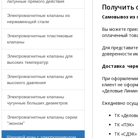
латунные прямого действия
Получить 
Электромагнитные клапаны из
Самовывоз из 
нержавеющей стали
Вы можете приеха
оплаченный това
Электромагнитные пластиковые
клапаны
Для представите
доверенности им
Электромагнитные клапаны для
высоких температур
Доставка чере
Электромагнитные клапаны для
При оформлении 
высокого давления
клиент не оформ
«Деловые Линии»
Электромагнитные клапаны
Ежедневно осуще
чугунные больших диаметров
ТК «Делов
Электромагнитные клапаны серии
"эконом"
ТК «ПЭК»
ТК «СДЭК»
Шаровой кран с электроприводом