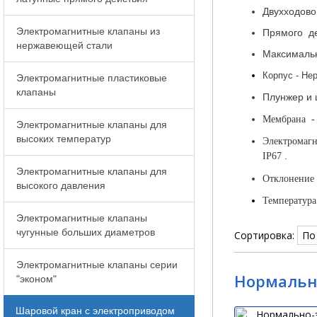
Двухходово
Электромагнитные клапаны из
Прямого де
нержавеющей стали
Максимальн
Корпус - Не
Электромагнитные пластиковые
клапаны
Плунжер и ш
Мембрана - 
Электромагнитные клапаны для
высоких температур
Электромагн
.
IP67
Электромагнитные клапаны для
Отклонение 
высокого давления
Температура
Электромагнитные клапаны
чугунные больших диаметров
Сортировка:
Электромагнитные клапаны серии
Нормально
"эконом"
Шаровой кран с электроприводом