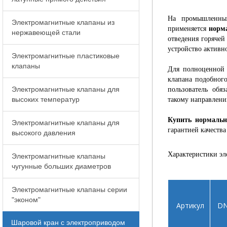
На промышленны
Электромагнитные клапаны из
применяется
норм
нержавеющей стали
отведения горяче
устройство активн
Электромагнитные пластиковые
клапаны
Для полноценной 
клапана подобног
Электромагнитные клапаны для
пользователь обя
высоких температур
такому направлению
Купить нормальн
Электромагнитные клапаны для
гарантией качества
высокого давления
Характеристики э
Электромагнитные клапаны
чугунные больших диаметров
Электромагнитные клапаны серии
"эконом"
Артикул
D
Шаровой кран с электроприводом