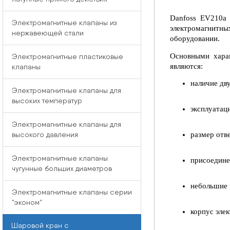
Danfoss EV210a 
Электромагнитные клапаны из
электромагнитн
нержавеющей стали
оборудовании.
Основными харак
Электромагнитные пластиковые
являются:
клапаны
наличие дв
Электромагнитные клапаны для
высоких температур
эксплуатац
Электромагнитные клапаны для
размер отве
высокого давления
Электромагнитные клапаны
присоединен
чугунные больших диаметров
небольшие 
Электромагнитные клапаны серии
"эконом"
корпус эле
Шаровой кран с