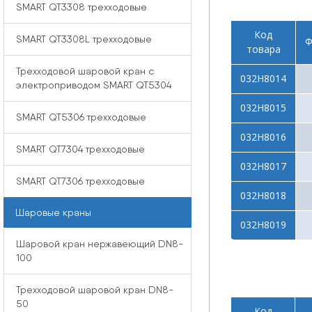
SMART QT3308 трехходовые
Код
SMART QT3308L трехходовые
Ф
товара
Трехходовой шаровой кран с
032Н8014
электроприводом SMART QT5304
032Н8015
SMART QT5306 трехходовые
032Н8016
SMART QT7304 трехходовые
032Н8017
SMART QT7306 трехходовые
032Н8018
Шаровые краны
032Н8019
Шаровой кран нержавеющий DN8-
100
Трехходовой шаровой кран DN8-
50
Код