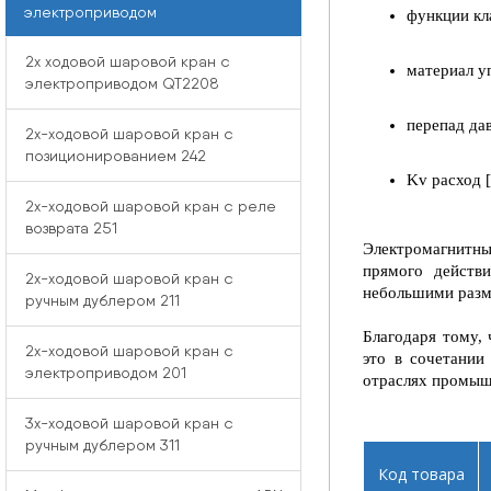
электроприводом
функции кл
2x ходовой шаровой кран с
материал у
электроприводом QT2208
перепад дав
2x-ходовой шаровой кран с
позиционированием 242
Kv расход [
2x-ходовой шаровой кран с реле
возврата 251
Электромагнитные
прямого действи
2x-ходовой шаровой кран с
небольшими разм
ручным дублером 211
Благодаря тому,
2x-ходовой шаровой кран с
это в сочетании
электроприводом 201
отраслях промыш
3x-ходовой шаровой кран с
ручным дублером 311
Код товара