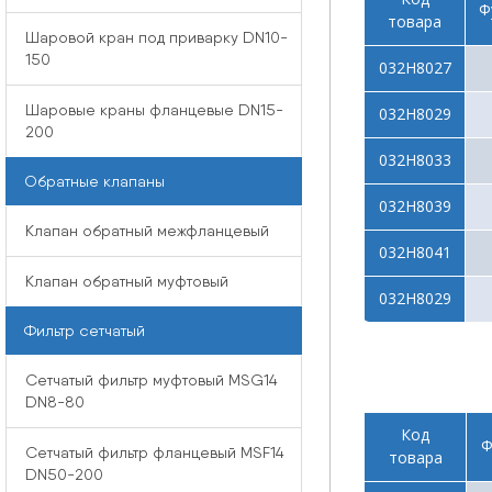
Ф
товара
Шаровой кран под приварку DN10-
150
032Н8027
Шаровые краны фланцевые DN15-
032Н8029
200
032Н8033
Обратные клапаны
032Н8039
Клапан обратный межфланцевый
032Н8041
Клапан обратный муфтовый
032Н8029
Фильтр сетчатый
Сетчатый фильтр муфтовый MSG14
DN8-80
Код
Ф
Сетчатый фильтр фланцевый MSF14
товара
DN50-200