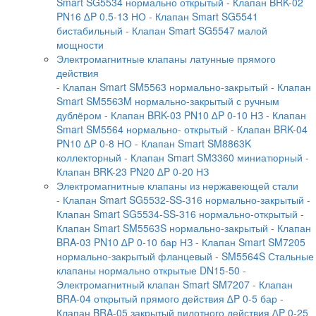
Smart SG5534 нормально открытый
- Клапан BRK-02
PN16 ∆P 0.5-13 НО
- Клапан Smart SG5541
бистабильный
- Клапан Smart SG5547 малой
мощности
Электромагнитные клапаны латунные прямого
действия
- Клапан Smart SM5563 нормально-закрытый
- Клапан
Smart SM5563M нормально-закрытый с ручным
дублёром
- Клапан BRK-03 PN10 ∆P 0-10 НЗ
- Клапан
Smart SM5564 нормально- открытый
- Клапан BRK-04
PN10 ∆P 0-8 НО
- Клапан Smart SM8863K
коллекторный
- Клапан Smart SM3360 миниатюрный
-
Клапан BRK-23 PN20 ∆P 0-20 НЗ
Электромагнитные клапаны из нержавеющей стали
- Клапан Smart SG5532-SS-316 нормально-закрытый
-
Клапан Smart SG5534-SS-316 нормально-открытый
-
Клапан Smart SM5563S нормально-закрытый
- Клапан
BRA-03 PN10 ∆P 0-10 бар НЗ
- Клапан Smart SM7205
нормально-закрытый фланцевый
- SM5564S Стальные
клапаны нормально открытые DN15-50
-
Электромагнитный клапан Smart SM7207
- Клапан
BRA-04 открытый прямого действия ∆P 0-5 бар
-
Клапан BRA-05 закрытый пилотного действия ∆P 0-25