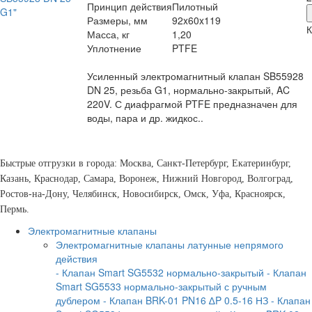
Принцип действия
Пилотный
Размеры, мм
92x60x119
К
Масса, кг
1,20
Уплотнение
PTFE
Усиленный электромагнитный клапан SB55928
DN 25, резьба G1, нормально-закрытый, AC
220V. С диафрагмой PTFE предназначен для
воды, пара и др. жидкос..
Быстрые отгрузки в города: Москва, Санкт-Петербург, Екатеринбург,
Казань, Краснодар, Самара, Воронеж, Нижний Новгород, Волгоград,
Ростов-на-Дону, Челябинск, Новосибирск, Омск, Уфа, Красноярск,
Пермь.
Электромагнитные клапаны
Электромагнитные клапаны латунные непрямого
действия
- Клапан Smart SG5532 нормально-закрытый
- Клапан
Smart SG5533 нормально-закрытый с ручным
дублером
- Клапан BRK-01 PN16 ∆P 0.5-16 НЗ
- Клапан