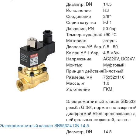
Диаметр, DN
14.5
Исполнение
НЗ
Соединение
3/8"
Серия катушки
EJ-1
Давление, PN
50 бар
Температура,max
+90 °С
Материал
латунь
Диапазон ∆P, бар
0.5...50
Kv при ∆P 1 бар
4.5 м3/ч
Напряжение
AC220V, DC24V
Монтаж
Муфтовый
Принцип действия
Пилотный
Размеры, мм
75x52x110
Масса, кг
1.0
Уплотнение
FKM
Электромагнитный клапан SB5532
резьба G 3/8, нормально-закрытый
диафрагмой Viton предназначен д
нейтральных жидкостей, газов ..
Электромагнитный клапан SB55324 DN 14.5
Диаметр, DN
14.5