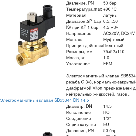
Давление, PN
50 бар
Температура,max
+90 °С
Материал
латунь
Диапазон ∆P, бар
0.5...50
Kv при ∆P 1 бар
4.5 м3/ч
Напряжение
AC220V, DC24V
Монтаж
Муфтовый
Принцип действия
Пилотный
Размеры, мм
75x52x110
Масса, кг
1.0
Уплотнение
FKM
Электромагнитный клапан SB5534
резьба G 3/8, нормально-закрытый
диафрагмой Viton предназначен д
нейтральных жидкостей, газов ..
Электромагнитный клапан SB55344 DN 14.5
Диаметр, DN
14.5
Исполнение
НО
Соединение
1/2"
Серия катушки
EU
Давление, PN
50 бар