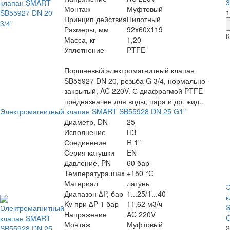
3
Монтаж
Муфтовый
1
Принцип действия
Пилотный
Размеры, мм
92x60x119
К
Масса, кг
1,20
Уплотнение
PTFE
Поршневый электромагнитный клапан
SB55927 DN 20, резьба G 3/4, нормально-
закрытый, AC 220V. С диафрагмой PTFE
предназначен для воды, пара и др. жид..
Электромагнитный клапан SMART SB55928 DN 25 G1"
Диаметр, DN
25
Исполнение
НЗ
Соединение
R 1"
Серия катушки
EN
Давление, PN
60 бар
Температура,max
+150 °С
Материал
латунь
Э
Диапазон ∆P, бар
1...25/1...40
Kv при ∆P 1 бар
11,62 м3/ч
S
Напряжение
AC 220V
G
Монтаж
Муфтовый
2