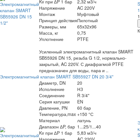
Kv при ∆P 1 бар
2,32 м3/ч
S
Напряжение
AC 220V
1
Монтаж
Муфтовый
1
Принцип действия
Пилотный
Размеры, мм
65x32x96
К
Масса, кг
0,75
Уплотнение
PTFE
Усиленный электромагнитный клапан SMART
SB55926 DN 15, резьба G 1/2, нормально-
закрытый, AC 220V. С диафрагмой PTFE
предназначен для воды, пара и ..
Электромагнитный клапан SMART SB55927 DN 20 3/4"
Диаметр, DN
20
Исполнение
НЗ
Соединение
R 3/4"
Серия катушки
EN
Давление, PN
60 бар
Температура,max
+150 °С
Материал
латунь
Э
Диапазон ∆P, бар
1...25/1...40
Kv при ∆P 1 бар
5,83 м3/ч
S
Напряжение
AC 220V