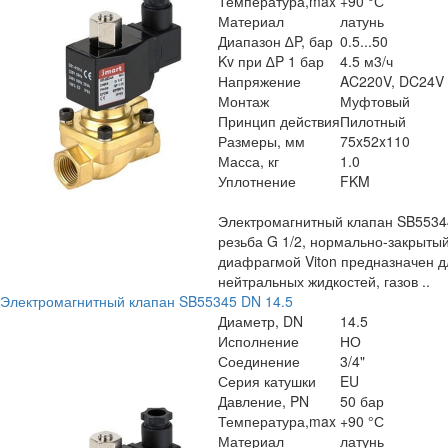
Температура,max
+90 °С
Материал
латунь
Диапазон ∆P, бар
0.5...50
Kv при ∆P 1 бар
4.5 м3/ч
Напряжение
AC220V, DC24V
Монтаж
Муфтовый
Принцип действия
Пилотный
Размеры, мм
75x52x110
Масса, кг
1.0
Уплотнение
FKM
Электромагнитный клапан SB5534
резьба G 1/2, нормально-закрытый
диафрагмой Viton предназначен д
нейтральных жидкостей, газов ..
Электромагнитный клапан SB55345 DN 14.5
Диаметр, DN
14.5
Исполнение
НО
Соединение
3/4"
Серия катушки
EU
Давление, PN
50 бар
Температура,max
+90 °С
Материал
латунь