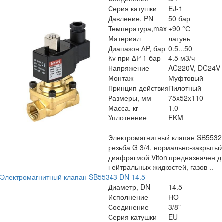
Серия катушки
EJ-1
Давление, PN
50 бар
Температура,max
+90 °С
Материал
латунь
Диапазон ∆P, бар
0.5...50
Kv при ∆P 1 бар
4.5 м3/ч
Напряжение
AC220V, DC24V
Монтаж
Муфтовый
Принцип действия
Пилотный
Размеры, мм
75x52x110
Масса, кг
1.0
Уплотнение
FKM
Электромагнитный клапан SB5532
резьба G 3/4, нормально-закрытый
диафрагмой Viton предназначен д
нейтральных жидкостей, газов ..
Электромагнитный клапан SB55343 DN 14.5
Диаметр, DN
14.5
Исполнение
НО
Соединение
3/8"
Серия катушки
EU