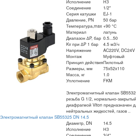
Исполнение
НЗ
Соединение
1/2"
Серия катушки
EJ-1
Давление, PN
50 бар
Температура,max
+90 °С
Материал
латунь
Диапазон ∆P, бар
0.5...50
Kv при ∆P 1 бар
4.5 м3/ч
Напряжение
AC220V, DC24V
Монтаж
Муфтовый
Принцип действия
Пилотный
Размеры, мм
75x52x110
Масса, кг
1.0
Уплотнение
FKM
Электромагнитный клапан SB5532
резьба G 1/2, нормально-закрытый
диафрагмой Viton предназначен д
нейтральных жидкостей, газов ..
Электромагнитный клапан SB55325 DN 14.5
Диаметр, DN
14.5
Исполнение
НЗ
Соединение
3/4"