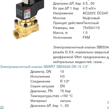
Диапазон ∆P, бар
0.5...50
Kv при ∆P 1 бар
4.5 м3/ч
Напряжение
AC220V, DC24V
Монтаж
Муфтовый
Принцип действия
Пилотный
Размеры, мм
75x52x110
Масса, кг
1.0
Уплотнение
FKM
Электромагнитный клапан SB5534
резьба G 3/4, нормально-закрытый
диафрагмой Viton предназначен д
нейтральных жидкостей, газов ..
Электромагнитный клапан SMART SB55926 DN 15 1/2"
Диаметр, DN
15
Исполнение
НЗ
Соединение
R 1/2"
Серия катушки
EN
Давление, PN
75 бар
Температура,max
+150 °С
Материал
латунь
Э
Диапазон ∆P, бар
1...50