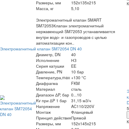
Размеры, мм
152x135x215
К
Масса, кг
5,10
Электромагнитный клапан SMART
SM72053Клапан электромагнитный
нержавеющий SM72053 устанавливается
внутри водо- и газопроводов с целью
автоматизации кон..
Электромагнитный клапан SM72054 DN 40
Диаметр, DN
40
Исполнение
НЗ
Серия катушки
EE
Давление, PN
10 бар
Температура,max
+130 °С
Диафрагма
FKM
Материал
сталь
Э
Диапазон ∆P, бар
0...10
к
Kv при ∆P 1 бар
31,15 м3/ч
D
Напряжение
AC110/220V
5
Монтаж
Фланцевый
Принцип действия
Прямой
К
Размеры, мм
152x145x215