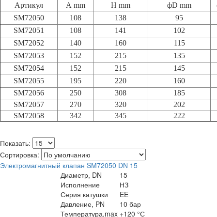
Артикул
А mm
Н mm
фD mm
SM72050
108
138
95
SM72051
108
141
102
SM72052
140
160
115
SM72053
152
215
135
SM72054
152
215
145
SM72055
195
220
160
SM72056
250
308
185
SM72057
270
320
202
SM72058
342
345
222
Показать:
Сортировка:
Электромагнитный клапан SM72050 DN 15
Диаметр, DN
15
Исполнение
НЗ
Серия катушки
EE
Давление, PN
10 бар
Температура,max
+120 °С