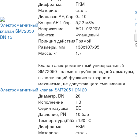
Диафрагма
FKM
Материал
сталь
Э
Диапазон ∆P, бар
0...10
к
Kv при ∆P 1 бар
5,22 м3/ч
D
Напряжение
AC110/220V
1
Монтаж
Фланцевый
Принцип действия
Прямой
К
Размеры, мм
138x107x95
Масса, кг
1,7
Клапан электромагнитный универсальный
SM72050 - элемент трубопроводной арматуры,
выполняющий функцию затворного
механизма, не допускающего смешивания ..
Электромагнитный клапан SM72051 DN 20
Диаметр, DN
20
Исполнение
НЗ
Серия катушки
EE
Давление, PN
10 бар
Температура,max
+120 °С
Диафрагма
FKM
Материал
сталь
Э