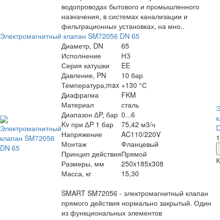
водопроводах бытового и промышленного
назначения, в системах канализации и
фильтрационных установках, на мно..
Электромагнитный клапан SM72056 DN 65
Диаметр, DN
65
Исполнение
НЗ
Серия катушки
EE
Давление, PN
10 бар
Температура,max
+130 °С
Диафрагма
FKM
Материал
сталь
Э
Диапазон ∆P, бар
0...6
к
Kv при ∆P 1 бар
75,42 м3/ч
D
Напряжение
AC110/220V
1
Монтаж
Фланцевый
Принцип действия
Прямой
К
Размеры, мм
250x185x308
Масса, кг
15,30
SMART SM72056 - электромагнитный клапан
прямого действия нормально закрытый. Один
из функциональных элементов