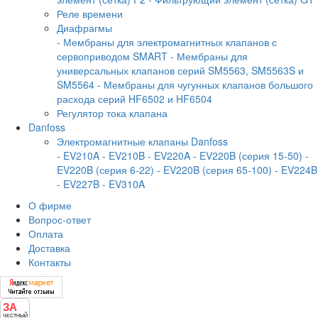
Реле времени
Диафрагмы
- Мембраны для электромагнитных клапанов с
сервоприводом SMART
- Мембраны для
универсальных клапанов серий SM5563, SM5563S и
SM5564
- Мембраны для чугунных клапанов большого
расхода серий HF6502 и HF6504
Регулятор тока клапана
Danfoss
Электромагнитные клапаны Danfoss
- EV210A
- EV210B
- EV220A
- EV220B (серия 15-50)
-
EV220B (серия 6-22)
- EV220B (серия 65-100)
- EV224B
- EV227B
- EV310A
О фирме
Вопрос-ответ
Оплата
Доставка
Контакты
ЗА
ЧЕСТНЫЙ