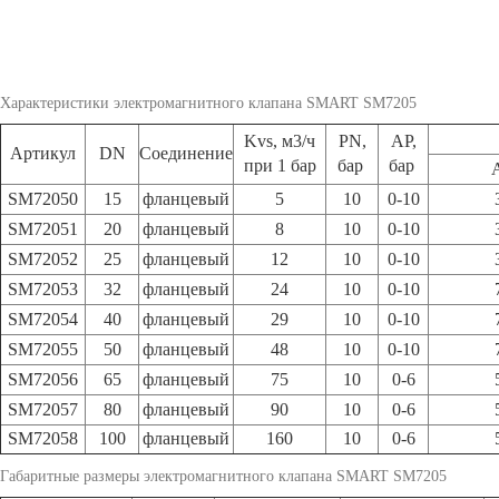
Характеристики электромагнитного клапана SMART SM7205
Kvs, м3/ч
PN,
AP,
Артикул
DN
Соединение
при 1 бар
бар
бар
SM72050
15
фланцевый
5
10
0-10
SM72051
20
фланцевый
8
10
0-10
SM72052
25
фланцевый
12
10
0-10
SM72053
32
фланцевый
24
10
0-10
SM72054
40
фланцевый
29
10
0-10
SM72055
50
фланцевый
48
10
0-10
SM72056
65
фланцевый
75
10
0-6
SM72057
80
фланцевый
90
10
0-6
SM72058
100
фланцевый
160
10
0-6
Габаритные размеры электромагнитного клапана SMART SM7205