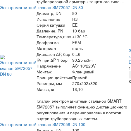
трубопроводной арматуры защитного типа. ..
Электромагнитный клапан SM72057 DN 80
Диаметр, DN
80
Исполнение
НЗ
Серия катушки
EE
Давление, PN
10 бар
Температура,max
+130 °С
Диафрагма
FKM
Материал
сталь
Э
Диапазон ∆P, бар
0...6
к
Kv при ∆P 1 бар
90,25 м3/ч
D
Напряжение
AC110/220V
1
Монтаж
Фланцевый
Принцип действия
Прямой
К
Размеры, мм
270x202x320
Масса, кг
18,10
Клапан электромагнитный стальной SMART
SM72057 выполняет функцию дистанционного
регулирования и перенаправления потоков
внутри трубопроводных систем. ..
Электромагнитный клапан SM72058 DN 100
Диаметр, DN
100