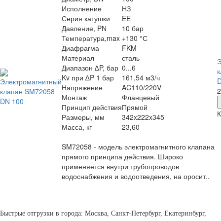
Исполнение
НЗ
Серия катушки
EE
Давление, PN
10 бар
Температура,max
+130 °С
Диафрагма
FKM
Материал
сталь
Э
Диапазон ∆P, бар
0...6
к
Kv при ∆P 1 бар
161,54 м3/ч
D
Напряжение
AC110/220V
2
Монтаж
Фланцевый
Принцип действия
Прямой
К
Размеры, мм
342x222x345
Масса, кг
23,60
SM72058 - модель электромагнитного клапана
прямого принципа действия. Широко
применяется внутри трубопроводов
водоснабжения и водоотведения, на оросит..
Быстрые отгрузки в города: Москва, Санкт-Петербург, Екатеринбург,