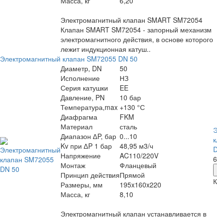
Масса, кг
6,20
Электромагнитный клапан SMART SM72054
Клапан SMART SM72054 - запорный механизм
электромагнитного действия, в основе которого
лежит индукционная катуш..
Электромагнитный клапан SM72055 DN 50
Диаметр, DN
50
Исполнение
НЗ
Серия катушки
EE
Давление, PN
10 бар
Температура,max
+130 °С
Диафрагма
FKM
Материал
сталь
Э
Диапазон ∆P, бар
0...10
к
Kv при ∆P 1 бар
48,95 м3/ч
D
Напряжение
AC110/220V
6
Монтаж
Фланцевый
Принцип действия
Прямой
К
Размеры, мм
195x160x220
Масса, кг
8,10
Электромагнитный клапан устанавливается в