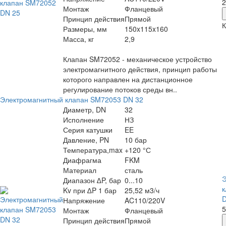
2
Монтаж
Фланцевый
Принцип действия
Прямой
К
Размеры, мм
150x115x160
Масса, кг
2,9
Клапан SM72052 - механическое устройство
электромагнитного действия, принцип работы
которого направлен на дистанционное
регулирование потоков среды вн..
Электромагнитный клапан SM72053 DN 32
Диаметр, DN
32
Исполнение
НЗ
Серия катушки
EE
Давление, PN
10 бар
Температура,max
+120 °С
Диафрагма
FKM
Материал
сталь
Э
Диапазон ∆P, бар
0...10
к
Kv при ∆P 1 бар
25,52 м3/ч
D
Напряжение
AC110/220V
5
Монтаж
Фланцевый
Принцип действия
Прямой