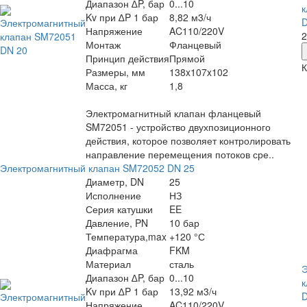
Диапазон ∆P, бар
0...10
к
Kv при ∆P 1 бар
8,82 м3/ч
D
Напряжение
AC110/220V
2
Монтаж
Фланцевый
Принцип действия
Прямой
К
Размеры, мм
138x107x102
Масса, кг
1,8
Электромагнитный клапан фланцевый
SM72051 - устройство двухпозиционного
действия, которое позволяет контролировать
направление перемещения потоков сре..
Электромагнитный клапан SM72052 DN 25
Диаметр, DN
25
Исполнение
НЗ
Серия катушки
EE
Давление, PN
10 бар
Температура,max
+120 °С
Диафрагма
FKM
Материал
сталь
Э
Диапазон ∆P, бар
0...10
к
Kv при ∆P 1 бар
13,92 м3/ч
D
Напряжение
AC110/220V