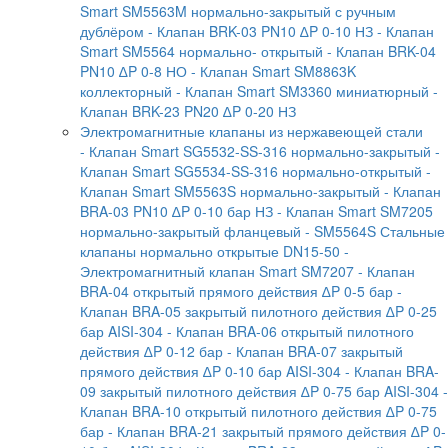
Smart SM5563M нормально-закрытый с ручным
дублёром
- Клапан BRK-03 PN10 ∆P 0-10 НЗ
- Клапан
Smart SM5564 нормально- открытый
- Клапан BRK-04
PN10 ∆P 0-8 НО
- Клапан Smart SM8863K
коллекторный
- Клапан Smart SM3360 миниатюрный
-
Клапан BRK-23 PN20 ∆P 0-20 НЗ
Электромагнитные клапаны из нержавеющей стали
- Клапан Smart SG5532-SS-316 нормально-закрытый
-
Клапан Smart SG5534-SS-316 нормально-открытый
-
Клапан Smart SM5563S нормально-закрытый
- Клапан
BRA-03 PN10 ∆P 0-10 бар НЗ
- Клапан Smart SM7205
нормально-закрытый фланцевый
- SM5564S Стальные
клапаны нормально открытые DN15-50
-
Электромагнитный клапан Smart SM7207
- Клапан
BRA-04 открытый прямого действия ∆P 0-5 бар
-
Клапан BRA-05 закрытый пилотного действия ∆P 0-25
бар AISI-304
- Клапан BRA-06 открытый пилотного
действия ∆P 0-12 бар
- Клапан BRA-07 закрытый
прямого действия ∆P 0-10 бар AISI-304
- Клапан BRA-
09 закрытый пилотного действия ∆P 0-75 бар AISI-304
-
Клапан BRA-10 открытый пилотного действия ∆P 0-75
бар
- Клапан BRA-21 закрытый прямого действия ∆P 0-