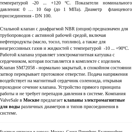
температурой -20 ... +120 ºС. Показатели номинального 
давления: 0 … 10 бар (до 1 МПа). Диаметр  фланцевого 
присоединения - DN 100. 
Стальной клапан с диафрагмой NBR (опция) предназначен для 
трубопроводов с активной рабочей средой, включая 
нефтепродукты (масло, тосол, топливо), а также для 
неагрессивных газов и жидкостей с температурой  -10 ... +90ºС. 
Работой клапана управляет электромагнитная катушка с 
сердечником, которая поставляется в комплекте с изделием. 
Клапан SM72058 - нормально закрытый, в спокойном состоянии 
затвор перекрывает протоковое отверстие. Подача напряжения 
воздействует на магнитный сердечник соленоида, открывая 
проходное сечение клапана. Устройство прямого принципа 
работы и не требует перепадов давления в системе. Компания 
ValveSale в 
Москве
 предлагает 
клапаны электромагнитные 
для воды
 различных диаметров и типов присоединения в 
системе.
Быстрые отгрузки в города: Москва, Санкт-Петербург, Екатеринбург,