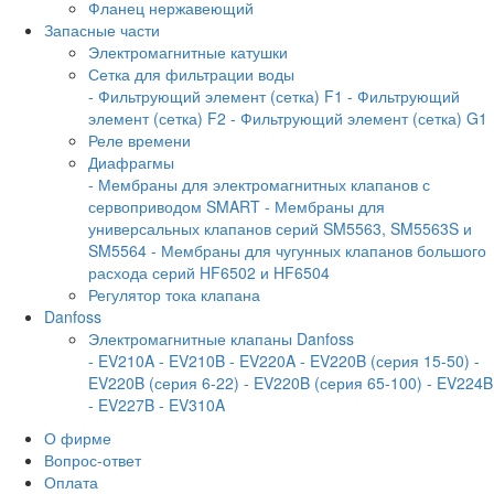
Фланец нержавеющий
Запасные части
Электромагнитные катушки
Сетка для фильтрации воды
- Фильтрующий элемент (сетка) F1
- Фильтрующий
элемент (сетка) F2
- Фильтрующий элемент (сетка) G1
Реле времени
Диафрагмы
- Мембраны для электромагнитных клапанов с
сервоприводом SMART
- Мембраны для
универсальных клапанов серий SM5563, SM5563S и
SM5564
- Мембраны для чугунных клапанов большого
расхода серий HF6502 и HF6504
Регулятор тока клапана
Danfoss
Электромагнитные клапаны Danfoss
- EV210A
- EV210B
- EV220A
- EV220B (серия 15-50)
-
EV220B (серия 6-22)
- EV220B (серия 65-100)
- EV224B
- EV227B
- EV310A
О фирме
Вопрос-ответ
Оплата