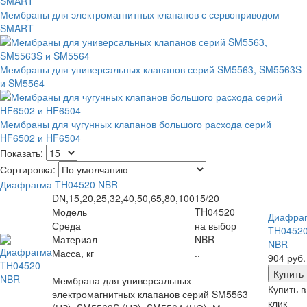
Мембраны для электромагнитных клапанов с сервоприводом
SMART
Мембраны для универсальных клапанов серий SM5563, SM5563S
и SM5564
Мембраны для чугунных клапанов большого расхода серий
HF6502 и HF6504
Показать:
Сортировка:
Диафрагма TH04520 NBR
DN,15,20,25,32,40,50,65,80,100
15/20
Модель
TH04520
Диафра
Среда
на выбор
TH0452
Материал
NBR
NBR
Масса, кг
..
904 руб.
Мембрана для универсальных
Купить в
электромагнитных клапанов серий SM5563
клик