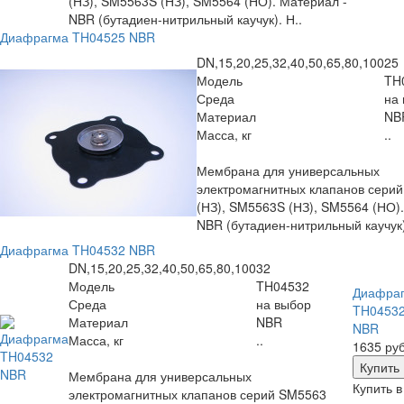
(НЗ), SM5563S (НЗ), SM5564 (НО). Материал -
NBR (бутадиен-нитрильный каучук). Н..
Диафрагма TH04525 NBR
DN,15,20,25,32,40,50,65,80,100
25
Модель
TH
Среда
на
Материал
NB
Масса, кг
..
Мембрана для универсальных
электромагнитных клапанов сери
(НЗ), SM5563S (НЗ), SM5564 (НО).
NBR (бутадиен-нитрильный каучук)
Диафрагма TH04532 NBR
DN,15,20,25,32,40,50,65,80,100
32
Модель
TH04532
Диафра
Среда
на выбор
TH0453
Материал
NBR
NBR
Масса, кг
..
1635 руб
Мембрана для универсальных
Купить в
электромагнитных клапанов серий SM5563