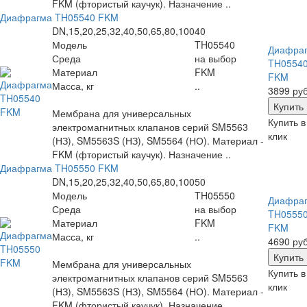
FKM (фтористый каучук). Назначение ..
Диафрагма TH05540 FKM
DN,15,20,25,32,40,50,65,80,100
40
Модель
TH05540
Диафра
Среда
на выбор
TH0554
Материал
FKM
FKM
Масса, кг
..
3899 руб
Мембрана для универсальных
Купить в
электромагнитных клапанов серий SM5563
клик
(НЗ), SM5563S (НЗ), SM5564 (НО). Материал -
FKM (фтористый каучук). Назначение ..
Диафрагма TH05550 FKM
DN,15,20,25,32,40,50,65,80,100
50
Модель
TH05550
Диафра
Среда
на выбор
TH0555
Материал
FKM
FKM
Масса, кг
..
4690 руб
Мембрана для универсальных
Купить в
электромагнитных клапанов серий SM5563
клик
(НЗ), SM5563S (НЗ), SM5564 (НО). Материал -
FKM (фтористый каучук). Назначение ..