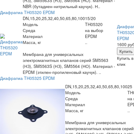
(НЗ), SM5563S (НЗ), SM5564 (НО). Материал -
NBR (бутадиен-нитрильный каучук). Н..
Диафрагма TH05320 EPDM
DN,15,20,25,32,40,50,65,80,100
15/20
Модель
TH05320
Диафра
Среда
на выбор
TH0532
Материал
EPDM
EPDM
Масса, кг
..
1600 руб
Мембрана для универсальных
Купить в
электромагнитных клапанов серий SM5563
клик
(НЗ), SM5563S (НЗ), SM5564 (НО). Материал -
EPDM (этилен-пропиленовый каучук). ..
Диафрагма TH05325 EPDM
DN,15,20,25,32,40,50,65,80,100
25
Модель
TH
Среда
на
Материал
EP
Масса, кг
..
Мембрана для универсальных
электромагнитных клапанов сери