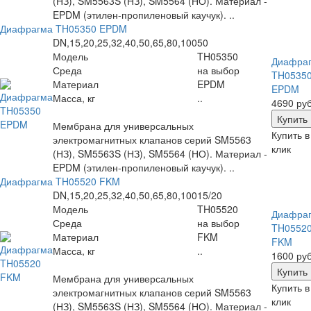
(НЗ), SM5563S (НЗ), SM5564 (НО). Материал -
EPDM (этилен-пропиленовый каучук). ..
Диафрагма TH05350 EPDM
DN,15,20,25,32,40,50,65,80,100
50
Модель
TH05350
Диафра
Среда
на выбор
TH0535
Материал
EPDM
EPDM
Масса, кг
..
4690 руб
Мембрана для универсальных
Купить в
электромагнитных клапанов серий SM5563
клик
(НЗ), SM5563S (НЗ), SM5564 (НО). Материал -
EPDM (этилен-пропиленовый каучук). ..
Диафрагма TH05520 FKM
DN,15,20,25,32,40,50,65,80,100
15/20
Модель
TH05520
Диафра
Среда
на выбор
TH0552
Материал
FKM
FKM
Масса, кг
..
1600 руб
Мембрана для универсальных
Купить в
электромагнитных клапанов серий SM5563
клик
(НЗ), SM5563S (НЗ), SM5564 (НО). Материал -