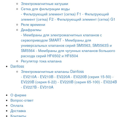
Электромагнитные катушки
Сетка для фильтрации воды
- Фильтрующий элемент (сетка) F1
- Фильтрующий
элемент (сетка) F2
- Фильтрующий элемент (сетка) G1
Реле времени
Диафрагмы
- Мембраны для электромагнитных клапанов с
сервоприводом SMART
- Мембраны для
универсальных клапанов серий SM5563, SM5563S и
SM5564
- Мембраны для чугунных клапанов большого
расхода серий HF6502 и HF6504
Регулятор тока клапана
Danfoss
Электромагнитные клапаны Danfoss
- EV210A
- EV210B
- EV220A
- EV220B (серия 15-50)
-
EV220B (серия 6-22)
- EV220B (серия 65-100)
- EV224B
- EV227B
- EV310A
О фирме
Вопрос-ответ
Оплата
Доставка
Контакты