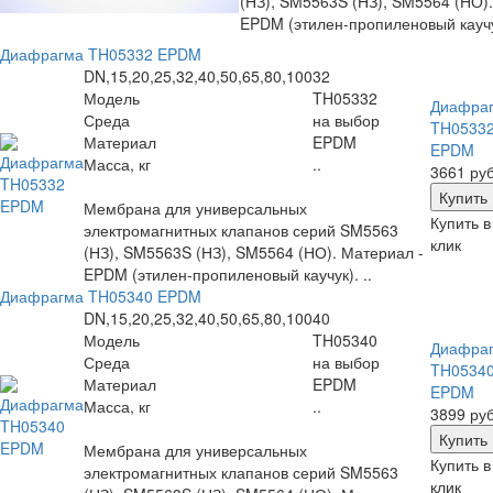
(НЗ), SM5563S (НЗ), SM5564 (НО).
EPDM (этилен-пропиленовый каучук
Диафрагма TH05332 EPDM
DN,15,20,25,32,40,50,65,80,100
32
Модель
TH05332
Диафра
Среда
на выбор
TH0533
Материал
EPDM
EPDM
Масса, кг
..
3661 руб
Мембрана для универсальных
Купить в
электромагнитных клапанов серий SM5563
клик
(НЗ), SM5563S (НЗ), SM5564 (НО). Материал -
EPDM (этилен-пропиленовый каучук). ..
Диафрагма TH05340 EPDM
DN,15,20,25,32,40,50,65,80,100
40
Модель
TH05340
Диафра
Среда
на выбор
TH0534
Материал
EPDM
EPDM
Масса, кг
..
3899 руб
Мембрана для универсальных
Купить в
электромагнитных клапанов серий SM5563
клик