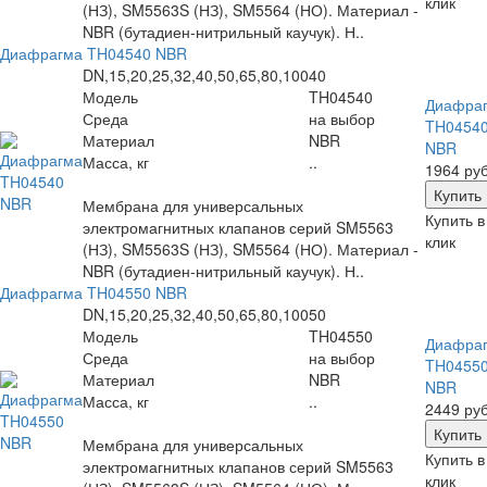
клик
(НЗ), SM5563S (НЗ), SM5564 (НО). Материал -
NBR (бутадиен-нитрильный каучук). Н..
Диафрагма TH04540 NBR
DN,15,20,25,32,40,50,65,80,100
40
Модель
TH04540
Диафра
Среда
на выбор
TH0454
Материал
NBR
NBR
Масса, кг
..
1964 руб
Мембрана для универсальных
Купить в
электромагнитных клапанов серий SM5563
клик
(НЗ), SM5563S (НЗ), SM5564 (НО). Материал -
NBR (бутадиен-нитрильный каучук). Н..
Диафрагма TH04550 NBR
DN,15,20,25,32,40,50,65,80,100
50
Модель
TH04550
Диафра
Среда
на выбор
TH0455
Материал
NBR
NBR
Масса, кг
..
2449 руб
Мембрана для универсальных
Купить в
электромагнитных клапанов серий SM5563
клик