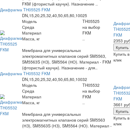
FKM (фтористый каучук). Назначение ..
Диафрагма TH05525 FKM
DN,15,20,25,32,40,50,65,80,100
25
Модель
TH05525
Диафра
Среда
на выбор
TH0552
Материал
FKM
FKM
Масса, кг
..
2353 руб
Мембрана для универсальных
Купить в
электромагнитных клапанов серий SM5563,
клик
SM5563S (НЗ), SM5564 (НО). Материал - FKM
(фтористый каучук). Назначение - для..
Диафрагма TH05532 FKM
DN,15,20,25,32,40,50,65,80,100
32
Модель
TH05532
Диафра
Среда
на выбор
TH0553
Материал
FKM
FKM
Масса, кг
..
3661 руб
Мембрана для универсальных
Купить в
электромагнитных клапанов серий SM5563
клик
(НЗ), SM5563S (НЗ), SM5564 (НО). Материал -