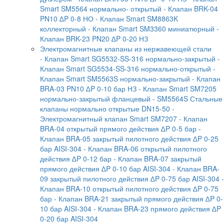
Smart SM5564 нормально- открытый
- Клапан BRK-04
PN10 ∆P 0-8 НО
- Клапан Smart SM8863K
коллекторный
- Клапан Smart SM3360 миниатюрный
-
Клапан BRK-23 PN20 ∆P 0-20 НЗ
Электромагнитные клапаны из нержавеющей стали
- Клапан Smart SG5532-SS-316 нормально-закрытый
-
Клапан Smart SG5534-SS-316 нормально-открытый
-
Клапан Smart SM5563S нормально-закрытый
- Клапан
BRA-03 PN10 ∆P 0-10 бар НЗ
- Клапан Smart SM7205
нормально-закрытый фланцевый
- SM5564S Стальные
клапаны нормально открытые DN15-50
-
Электромагнитный клапан Smart SM7207
- Клапан
BRA-04 открытый прямого действия ∆P 0-5 бар
-
Клапан BRA-05 закрытый пилотного действия ∆P 0-25
бар AISI-304
- Клапан BRA-06 открытый пилотного
действия ∆P 0-12 бар
- Клапан BRA-07 закрытый
прямого действия ∆P 0-10 бар AISI-304
- Клапан BRA-
09 закрытый пилотного действия ∆P 0-75 бар AISI-304
-
Клапан BRA-10 открытый пилотного действия ∆P 0-75
бар
- Клапан BRA-21 закрытый прямого действия ∆P 0-
10 бар AISI-304
- Клапан BRA-23 прямого действия ∆P
0-20 бар AISI-304