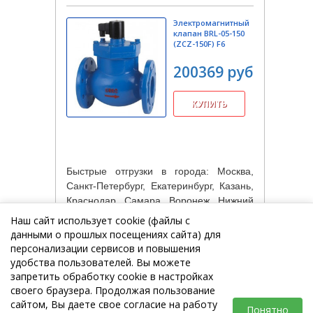
Электромагнитный
клапан BRL-05-150
(ZCZ-150F) F6
200369 руб.
Быстрые отгрузки в города: Москва,
Санкт-Петербург, Екатеринбург, Казань,
Краснодар, Самара, Воронеж, Нижний
Новгород, Волгоград, Ростов-на-Дону,
Наш сайт использует cookie (файлы с
Челябинск, Новосибирск, Омск, Уфа,
данными о прошлых посещениях сайта) для
Красноярск, Пермь.
персонализации сервисов и повышения
удобства пользователей. Вы можете
запретить обработку cookie в настройках
своего браузера. Продолжая пользование
сайтом, Вы даете свое согласие на работу
Понятно