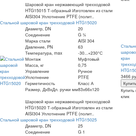
Шаровой кран нержавеющий трехходовой
HTG15015 Т-образный Изготовлен из стали
AISI304 Уплотнение PTFE (полит..
Стальной шаровой кран трехходовой HTG15020
Диаметр, DN
20
Соединение
G ¾
Марка стали
AISI 304
Стальн
Давление, PN
63
шарово
Температура, max
-30...+230°С
кран
Монтаж
Муфтовый
треххо
Масса, кг
0,75
HTG15
Управление
Ручное
3466 ру
Уплотнение
PTFE
Герметичность
Класс А
Размер, ДхВхДл. ручки мм
83х66х120
Купить 
клик
Шаровой кран нержавеющий трехходовой
HTG15020 Т-образный Изготовлен из стали
AISI304 Уплотнение PTFE (полит..
Стальной шаровой кран трехходовой HTG15025
Диаметр, DN
25
Соединение
G 1