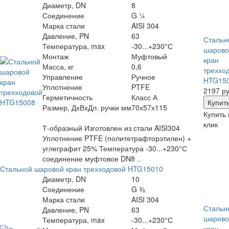
Диаметр, DN
8
Соединение
G ¼
Марка стали
AISI 304
Давление, PN
63
Стальн
Температура, max
-30...+230°С
шарово
Монтаж
Муфтовый
кран
Масса, кг
0,6
треххо
Управление
Ручное
HTG15
Уплотнение
PTFE
2197 ру
Герметичность
Класс А
Размер, ДхВхДл. ручки мм
70х57х115
Купить 
клик
Т-образный Изготовлен из стали AISI304
Уплотнение PTFE (политетрафторэтилен) +
углеграфит 25% Температура -30...+230°С
соединение муфтовое DN8 ..
Стальной шаровой кран трехходовой HTG15010
Диаметр, DN
10
Соединение
G ⅜
Марка стали
AISI 304
Стальн
Давление, PN
63
шарово
Температура, max
-30...+230°С
кран