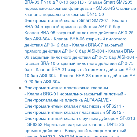
BRA-03 PN10 ∆P 0-10 бар НЗ
- Клапан Smart SM7205
нормально-закрытый фланцевый
- SM5564S Стальные
клапаны нормально открытые DN15-50
-
Электромагнитный клапан Smart SM7207
- Клапан
BRA-04 открытый прямого действия ∆P 0-5 бар
-
Клапан BRA-05 закрытый пилотного действия ∆P 0-25
бар AISI-304
- Клапан BRA-06 открытый пилотного
действия ∆P 0-12 бар
- Клапан BRA-07 закрытый
прямого действия ∆P 0-10 бар AISI-304
- Клапан BRA-
09 закрытый пилотного действия ∆P 0-75 бар AISI-304
-
Клапан BRA-10 открытый пилотного действия ∆P 0-75
бар
- Клапан BRA-21 закрытый прямого действия ∆P 0-
10 бар AISI-304
- Клапан BRA-23 прямого действия ∆P
0-20 бар AISI-304
Электромагнитные пластиковые клапаны
- Клапан BRC-01 нормально-закрытый пилотный
-
Электроклапаны из пластика ALFA-VALVE
-
Электромагнитный клапан пластиковый SF6211
-
Электромагнитный клапан пластиковый SF6212
-
Электромагнитный клапан с ручным дублером SF6213
- SF6252 Нормально-закрытые клапаны DN15-25
прямого действия
- Воздушный электромагнитный
клапан SF6232
- SF6254 Нормально-открытые