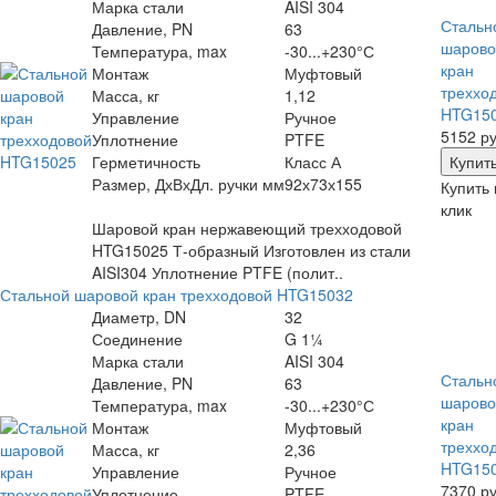
Марка стали
AISI 304
Стальн
Давление, PN
63
шарово
Температура, max
-30...+230°С
кран
Монтаж
Муфтовый
треххо
Масса, кг
1,12
HTG15
Управление
Ручное
5152 ру
Уплотнение
PTFE
Герметичность
Класс А
Размер, ДхВхДл. ручки мм
92х73х155
Купить 
клик
Шаровой кран нержавеющий трехходовой
HTG15025 Т-образный Изготовлен из стали
AISI304 Уплотнение PTFE (полит..
Стальной шаровой кран трехходовой HTG15032
Диаметр, DN
32
Соединение
G 1¼
Марка стали
AISI 304
Стальн
Давление, PN
63
шарово
Температура, max
-30...+230°С
кран
Монтаж
Муфтовый
треххо
Масса, кг
2,36
HTG15
Управление
Ручное
7370 ру
Уплотнение
PTFE