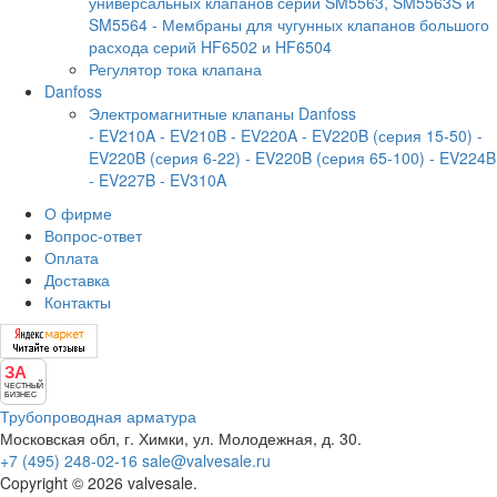
универсальных клапанов серий SM5563, SM5563S и
SM5564
- Мембраны для чугунных клапанов большого
расхода серий HF6502 и HF6504
Регулятор тока клапана
Danfoss
Электромагнитные клапаны Danfoss
- EV210A
- EV210B
- EV220A
- EV220B (серия 15-50)
-
EV220B (серия 6-22)
- EV220B (серия 65-100)
- EV224B
- EV227B
- EV310A
О фирме
Вопрос-ответ
Оплата
Доставка
Контакты
ЗА
ЧЕСТНЫЙ
БИЗНЕС
Трубопроводная арматура
Московская обл, г. Химки, ул. Молодежная, д. 30.
+7 (495) 248-02-16
sale@valvesale.ru
Copyright © 2026 valvesale.