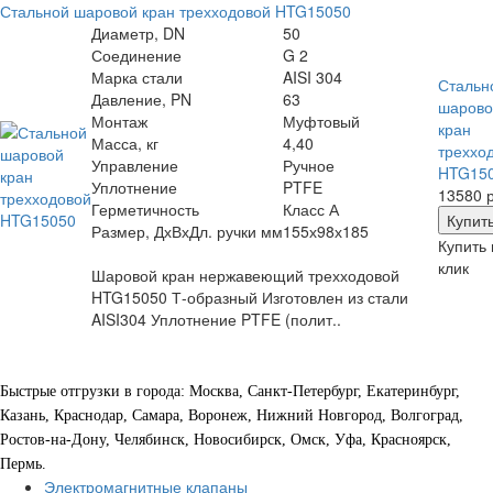
Стальной шаровой кран трехходовой HTG15050
Диаметр, DN
50
Соединение
G 2
Марка стали
AISI 304
Стальн
Давление, PN
63
шарово
Монтаж
Муфтовый
кран
Масса, кг
4,40
треххо
Управление
Ручное
HTG15
Уплотнение
PTFE
13580 р
Герметичность
Класс А
Размер, ДхВхДл. ручки мм
155х98х185
Купить 
клик
Шаровой кран нержавеющий трехходовой
HTG15050 Т-образный Изготовлен из стали
AISI304 Уплотнение PTFE (полит..
Быстрые отгрузки в города: Москва, Санкт-Петербург, Екатеринбург,
Казань, Краснодар, Самара, Воронеж, Нижний Новгород, Волгоград,
Ростов-на-Дону, Челябинск, Новосибирск, Омск, Уфа, Красноярск,
Пермь.
Электромагнитные клапаны