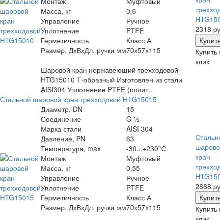
Монтаж
Муфтовый
треххо
Масса, кг
0,6
HTG15
Управление
Ручное
2318 ру
Уплотнение
PTFE
Герметичность
Класс А
Размер, ДхВхДл. ручки мм
70х57х115
Купить 
клик
Шаровой кран нержавеющий трехходовой
HTG15010 Т-образный Изготовлен из стали
AISI304 Уплотнение PTFE (полит..
Стальной шаровой кран трехходовой HTG15015
Диаметр, DN
15
Соединение
G ½
Марка стали
AISI 304
Стальн
Давление, PN
63
шарово
Температура, max
-30...+230°С
кран
Монтаж
Муфтовый
треххо
Масса, кг
0,55
HTG15
Управление
Ручное
2888 ру
Уплотнение
PTFE
Герметичность
Класс А
Размер, ДхВхДл. ручки мм
70х57х115
Купить 
клик