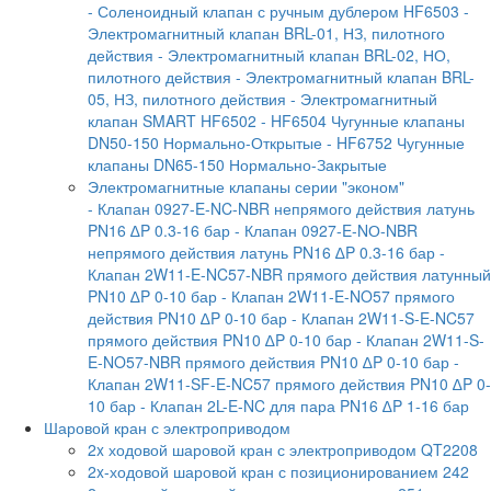
- Соленоидный клапан с ручным дублером HF6503
-
Электромагнитный клапан BRL-01, НЗ, пилотного
действия
- Электромагнитный клапан BRL-02, НО,
пилотного действия
- Электромагнитный клапан BRL-
05, НЗ, пилотного действия
- Электромагнитный
клапан SMART HF6502
- HF6504 Чугунные клапаны
DN50-150 Нормально-Открытые
- HF6752 Чугунные
клапаны DN65-150 Нормально-Закрытые
Электромагнитные клапаны серии "эконом"
- Клапан 0927-E-NC-NBR непрямого действия латунь
PN16 ∆P 0.3-16 бар
- Клапан 0927-E-NО-NBR
непрямого действия латунь PN16 ∆P 0.3-16 бар
-
Клапан 2W11-E-NC57-NBR прямого действия латунный
PN10 ∆P 0-10 бар
- Клапан 2W11-E-NO57 прямого
действия PN10 ∆P 0-10 бар
- Клапан 2W11-S-E-NC57
прямого действия PN10 ∆P 0-10 бар
- Клапан 2W11-S-
E-NO57-NBR прямого действия PN10 ∆P 0-10 бар
-
Клапан 2W11-SF-E-NC57 прямого действия PN10 ∆P 0-
10 бар
- Клапан 2L-E-NC для пара PN16 ∆P 1-16 бар
Шаровой кран с электроприводом
2x ходовой шаровой кран с электроприводом QT2208
2x-ходовой шаровой кран с позиционированием 242