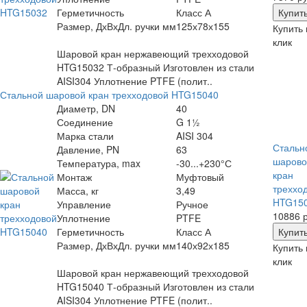
Герметичность
Класс А
Размер, ДхВхДл. ручки мм
125х78х155
Купить 
клик
Шаровой кран нержавеющий трехходовой
HTG15032 Т-образный Изготовлен из стали
AISI304 Уплотнение PTFE (полит..
Стальной шаровой кран трехходовой HTG15040
Диаметр, DN
40
Соединение
G 1½
Марка стали
AISI 304
Стальн
Давление, PN
63
шарово
Температура, max
-30...+230°С
кран
Монтаж
Муфтовый
треххо
Масса, кг
3,49
HTG15
Управление
Ручное
10886 р
Уплотнение
PTFE
Герметичность
Класс А
Размер, ДхВхДл. ручки мм
140х92х185
Купить 
клик
Шаровой кран нержавеющий трехходовой
HTG15040 Т-образный Изготовлен из стали
AISI304 Уплотнение PTFE (полит..