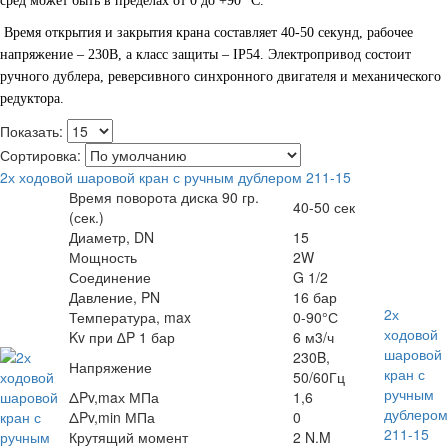
сред может быть в пределах от 0 до +90 °С.
Время открытия и закрытия крана составляет 40-50 секунд, рабочее
напряжение – 230В, а класс защиты – IP54. Электропривод состоит
ручного дублера, реверсивного синхронного двигателя и механического
редуктора.
Показать:
Сортировка:
2х ходовой шаровой кран с ручным дублером 211-15
Время поворота диска 90 гр.
40-50 сек
(сек.)
Диаметр, DN
15
Мощность
2W
Соединение
G 1/2
Давление, PN
16 бар
2х
Температура, max
0-90°С
ходовой
Kv при ∆P 1 бар
6 м3/ч
шаровой
230B,
Напряжение
кран с
50/60Гц
ручным
ΔPv,maх МПа
1,6
дублером
ΔPv,min МПа
0
211-15
Крутящий момент
2 N.M