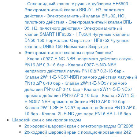
- Соленоидный клапан с ручным дублером HF6503
-
Электромагнитный клапан BRL-01, НЗ, пилотного
действия
- Электромагнитный клапан BRL-02, НО,
пилотного действия
- Электромагнитный клапан BRL-
05, НЗ, пилотного действия
- Электромагнитный
клапан SMART HF6502
- HF6504 Чугунные клапаны
DN50-150 Нормально-Открытые
- HF6752 Чугунные
клапаны DN65-150 Нормально-Закрытые
Электромагнитные клапаны серии "эконом"
- Клапан 0927-E-NC-NBR непрямого действия латунь
PN16 ∆P 0.3-16 бар
- Клапан 0927-E-NО-NBR
непрямого действия латунь PN16 ∆P 0.3-16 бар
-
Клапан 2W11-E-NC57-NBR прямого действия латунный
PN10 ∆P 0-10 бар
- Клапан 2W11-E-NO57 прямого
действия PN10 ∆P 0-10 бар
- Клапан 2W11-S-E-NC57
прямого действия PN10 ∆P 0-10 бар
- Клапан 2W11-S-
E-NO57-NBR прямого действия PN10 ∆P 0-10 бар
-
Клапан 2W11-SF-E-NC57 прямого действия PN10 ∆P 0-
10 бар
- Клапан 2L-E-NC для пара PN16 ∆P 1-16 бар
Шаровой кран с электроприводом
2x ходовой шаровой кран с электроприводом QT2208
2x-ходовой шаровой кран с позиционированием 242