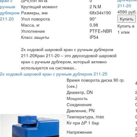
ΔPv,min МПа
0
211-20
Крутящий момент
2 N.M
4590 руб.
Размеры, мм
68x34x190
Угол поворота
90°
Масса, кг
0,98
Купить в
Уплотнение
PTFE+NBR
1 клик
Класс защиты
IP54
2х ходовой шаровой кран с ручным дублером
211-20Кран 211-20 – это двухходовой шаровой
кран с ручным дублером, который активно
используется на системах..
2х ходовой шаровой кран с ручным дублером 211-25
Время поворота диска 90 гр.
(сек.)
Диаметр, DN
Мощность
Соединение
Давление, PN
Температура, max
Kv при ∆P 1 бар
Напряжение