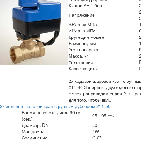
Kv при ∆P 1 бар
Напряжение
ΔPv,maх МПа
ΔPv,min МПа
Крутящий момент
Размеры, мм
Угол поворота
Масса, кг
Уплотнение
Класс защиты
2х ходовой шаровой кран с ручны
211-40 Запорные двухходовые ша
с электроприводом серии 211 пр
для того, чтобы вкл..
2х ходовой шаровой кран с ручным дублером 211-50
Время поворота диска 90 гр.
95-105 сек
(сек.)
Диаметр, DN
50
Мощность
2W
Соединение
G 2"