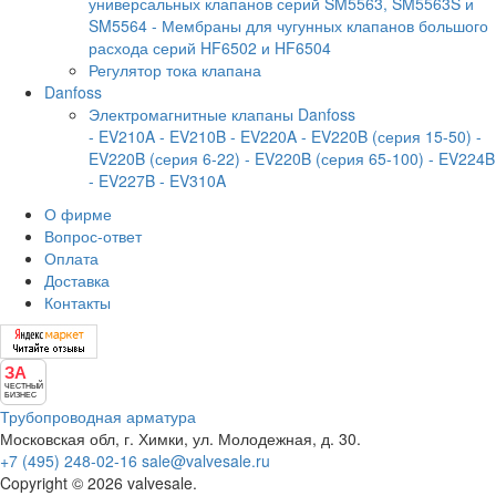
универсальных клапанов серий SM5563, SM5563S и
SM5564
- Мембраны для чугунных клапанов большого
расхода серий HF6502 и HF6504
Регулятор тока клапана
Danfoss
Электромагнитные клапаны Danfoss
- EV210A
- EV210B
- EV220A
- EV220B (серия 15-50)
-
EV220B (серия 6-22)
- EV220B (серия 65-100)
- EV224B
- EV227B
- EV310A
О фирме
Вопрос-ответ
Оплата
Доставка
Контакты
ЗА
ЧЕСТНЫЙ
БИЗНЕС
Трубопроводная арматура
Московская обл, г. Химки, ул. Молодежная, д. 30.
+7 (495) 248-02-16
sale@valvesale.ru
Copyright © 2026 valvesale.