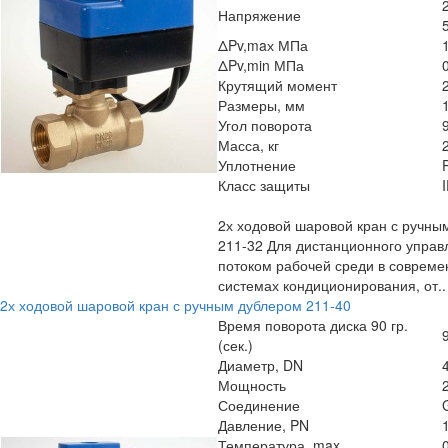
Напряжение
ΔPv,maх МПа
ΔPv,min МПа
Крутящий момент
Размеры, мм
Угол поворота
Масса, кг
Уплотнение
Класс защиты
2х ходовой шаровой кран с ручны
211-32 Для дистанционного управ
потоком рабочей среди в соврем
системах кондиционирования, от..
2х ходовой шаровой кран с ручным дублером 211-40
Время поворота диска 90 гр.
(сек.)
Диаметр, DN
Мощность
Соединение
Давление, PN
Температура, max