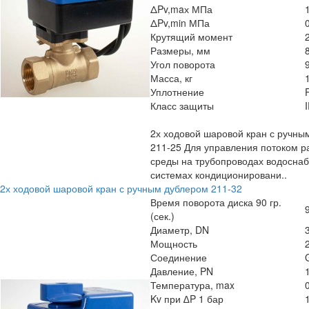
ΔPv,maх МПа
ΔPv,min МПа
Крутящий момент
Размеры, мм
Угол поворота
Масса, кг
Уплотнение
Класс защиты
2х ходовой шаровой кран с ручны
211-25 Для управления потоком р
среды на трубопроводах водоснаб
системах кондиционировани..
2х ходовой шаровой кран с ручным дублером 211-32
Время поворота диска 90 гр.
(сек.)
Диаметр, DN
Мощность
Соединение
Давление, PN
Температура, max
Kv при ∆P 1 бар