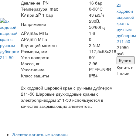
Давление, PN
16 бар
2х
Температура, max
0-90°С
ходовой
Kv при ∆P 1 бар
43 м3/ч
шаровой
230B,
кран с
Напряжение
50/60Гц
ручным
ΔPv,maх МПа
1,6
дублером
ΔPv,min МПа
0
211-50
Крутящий момент
2 N.M
21950
Размеры, мм
117,5x53x218
руб.
Угол поворота
90°
Масса, кг
2,96
Купить в
Уплотнение
PTFE+NBR
1 клик
Класс защиты
IP54
2х ходовой шаровой кран с ручным дублером
211-50 Шаровые двухходовые краны с
электроприводом 211-50 используются в
качестве закрывающих элементов..
Электромагнитные клапаны