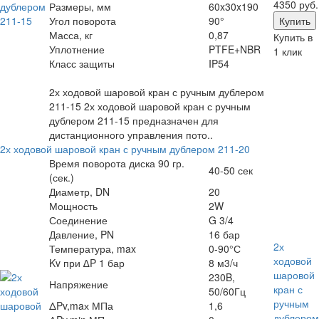
4350 руб.
Размеры, мм
60x30x190
Угол поворота
90°
Масса, кг
0,87
Купить в
Уплотнение
PTFE+NBR
1 клик
Класс защиты
IP54
2х ходовой шаровой кран с ручным дублером
211-15 2х ходовой шаровой кран с ручным
дублером 211-15 предназначен для
дистанционного управления пото..
2х ходовой шаровой кран с ручным дублером 211-20
Время поворота диска 90 гр.
40-50 сек
(сек.)
Диаметр, DN
20
Мощность
2W
Соединение
G 3/4
Давление, PN
16 бар
2х
Температура, max
0-90°С
ходовой
Kv при ∆P 1 бар
8 м3/ч
шаровой
230B,
Напряжение
кран с
50/60Гц
ручным
ΔPv,maх МПа
1,6
дублером