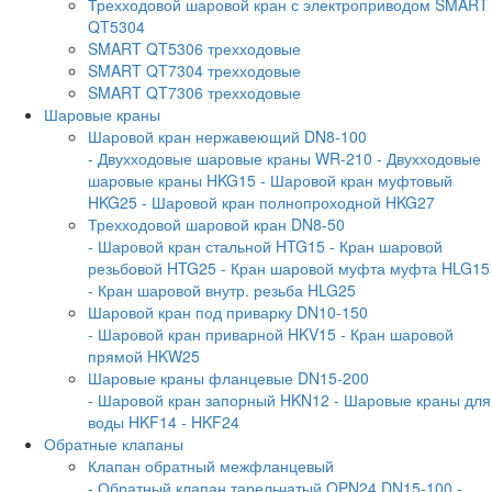
Трехходовой шаровой кран с электроприводом SMART
QT5304
SMART QT5306 трехходовые
SMART QT7304 трехходовые
SMART QT7306 трехходовые
Шаровые краны
Шаровой кран нержавеющий DN8-100
- Двухходовые шаровые краны WR-210
- Двухходовые
шаровые краны HKG15
- Шаровой кран муфтовый
HKG25
- Шаровой кран полнопроходной HKG27
Трехходовой шаровой кран DN8-50
- Шаровой кран стальной HTG15
- Кран шаровой
резьбовой HTG25
- Кран шаровой муфта муфта HLG15
- Кран шаровой внутр. резьба HLG25
Шаровой кран под приварку DN10-150
- Шаровой кран приварной HKV15
- Кран шаровой
прямой HKW25
Шаровые краны фланцевые DN15-200
- Шаровой кран запорный HKN12
- Шаровые краны для
воды HKF14
- HKF24
Обратные клапаны
Клапан обратный межфланцевый
- Обратный клапан тарельчатый OPN24 DN15-100
-