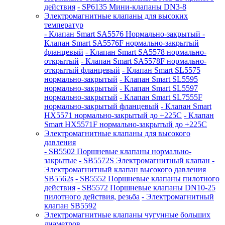
действия
- SP6135 Мини-клапаны DN3-8
Электромагнитные клапаны для высоких
температур
- Клапан Smart SA5576 Нормально-закрытый
-
Клапан Smart SA5576F нормально-закрытый
фланцевый
- Клапан Smart SA5578 нормально-
открытый
- Клапан Smart SA5578F нормально-
открытый фланцевый
- Клапан Smart SL5575
нормально-закрытый
- Клапан Smart SL5595
нормально-закрытый
- Клапан Smart SL5597
нормально-закрытый
- Клапан Smart SL7555F
нормально-закрытый фланцевый
- Клапан Smart
HX5571 нормально-закрытый до +225С
- Клапан
Smart HX5571F нормально-закрытый до +225С
Электромагнитные клапаны для высокого
давления
- SB5502 Поршневые клапаны нормально-
закрытые
- SB5572S Электромагнитный клапан
-
Электромагнитный клапан высокого давления
SB5562s
- SB5552 Поршневые клапаны пилотного
действия
- SB5572 Поршневые клапаны DN10-25
пилотного действия, резьба
- Электромагнитный
клапан SB5592
Электромагнитные клапаны чугунные больших
диаметров