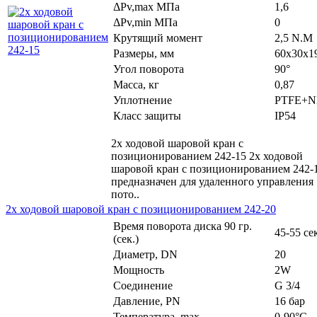
ΔPv,maх МПа
1,6
ΔPv,min МПа
0
Крутящий момент
2,5 N.M
Размеры, мм
60x30x1
Угол поворота
90°
Масса, кг
0,87
Уплотнение
PTFE+
Класс защиты
IP54
2х ходовой шаровой кран с
позиционированием 242-15 2х ходовой
шаровой кран с позиционированием 242-
предназначен для удаленного управления
пото..
2х ходовой шаровой кран с позиционированием 242-20
Время поворота диска 90 гр.
45-55 се
(сек.)
Диаметр, DN
20
Мощность
2W
Соединение
G 3/4
Давление, PN
16 бар
Температура, max
0-90°С