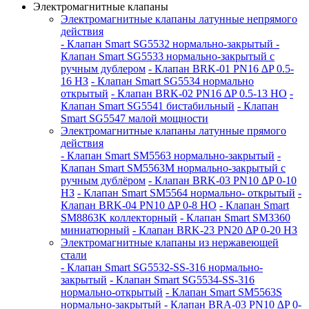
Электромагнитные клапаны
Электромагнитные клапаны латунные непрямого
действия
- Клапан Smart SG5532 нормально-закрытый
-
Клапан Smart SG5533 нормально-закрытый с
ручным дублером
- Клапан BRK-01 PN16 ∆P 0.5-
16 НЗ
- Клапан Smart SG5534 нормально
открытый
- Клапан BRK-02 PN16 ∆P 0.5-13 НО
-
Клапан Smart SG5541 бистабильный
- Клапан
Smart SG5547 малой мощности
Электромагнитные клапаны латунные прямого
действия
- Клапан Smart SM5563 нормально-закрытый
-
Клапан Smart SM5563M нормально-закрытый с
ручным дублёром
- Клапан BRK-03 PN10 ∆P 0-10
НЗ
- Клапан Smart SM5564 нормально- открытый
-
Клапан BRK-04 PN10 ∆P 0-8 НО
- Клапан Smart
SM8863K коллекторный
- Клапан Smart SM3360
миниатюрный
- Клапан BRK-23 PN20 ∆P 0-20 НЗ
Электромагнитные клапаны из нержавеющей
стали
- Клапан Smart SG5532-SS-316 нормально-
закрытый
- Клапан Smart SG5534-SS-316
нормально-открытый
- Клапан Smart SM5563S
нормально-закрытый
- Клапан BRA-03 PN10 ∆P 0-