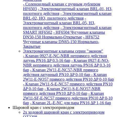
- Соленоидный клапан с ручным дублером
HF6503
- Электромагнитный клапан BRL-01, НЗ,
пилотного действия
- Электромагнитный клапан
BRL-02, НО, пилотного действия
-
Электромагнитный клапан BRL-05, НЗ,
пилотного действия
- Электромагнитный клапан
SMART HF6502
- HF6504 Чугунные клапаны
DN50-150 Нормально-Открытые
- HF6752
Чугунные клапаны DN65-150 Нормально-
Закрытые
Электромагнитные клапаны серии "эконом"
- Клапан 0927-E-NC-NBR непрямого действия
латунь PN16 ∆P 0.3-16 бар
- Клапан 0927-E-NО-
NBR непрямого действия латунь PN16 ∆P 0.3-16
бар
- Клапан 2W11-E-NC57-NBR прямого
действия латунный PN10 ∆P 0-10 бар
- Клапан
2W11-E-NO57 прямого действия PN10 ∆P 0-10 бар
- Клапан 2W11-S-E-NC57 прямого действия PN10
∆P 0-10 бар
- Клапан 2W11-S-E-NO57-NBR
прямого действия PN10 ∆P 0-10 бар
- Клапан
2W11-SF-E-NC57 прямого действия PN10 ∆P 0-10
бар
- Клапан 2L-E-NC для пара PN16 ∆P 1-16 бар
Шаровой кран с электроприводом
2x ходовой шаровой кран с электроприводом
QT2208