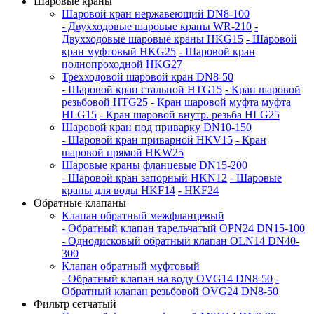
Шаровые краны
Шаровой кран нержавеющий DN8-100
- Двухходовые шаровые краны WR-210
-
Двухходовые шаровые краны HKG15
- Шаровой
кран муфтовый HKG25
- Шаровой кран
полнопроходной HKG27
Трехходовой шаровой кран DN8-50
- Шаровой кран стальной HTG15
- Кран шаровой
резьбовой HTG25
- Кран шаровой муфта муфта
HLG15
- Кран шаровой внутр. резьба HLG25
Шаровой кран под приварку DN10-150
- Шаровой кран приварной HKV15
- Кран
шаровой прямой HKW25
Шаровые краны фланцевые DN15-200
- Шаровой кран запорный HKN12
- Шаровые
краны для воды HKF14
- HKF24
Обратные клапаны
Клапан обратный межфланцевый
- Обратный клапан тарельчатый OPN24 DN15-100
- Однодисковый обратный клапан OLN14 DN40-
300
Клапан обратный муфтовый
- Обратный клапан на воду OVG14 DN8-50
-
Обратный клапан резьбовой OVG24 DN8-50
Фильтр сетчатый