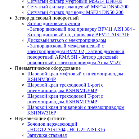
Сетчатый фильтр муфтовый MSG14 DN8-80
Сетчатый фильтр фланцевый MSF14 DN50-200
Сетчатый фильтр для воды MSF24 DN50-200
Затвор дисковый поворотный
Затвор дисковый ручной
- Затвор дисковый под приварку BFV11 AISI 304
-
Затвор дисковый под приварку BFV21 AISI 316
Дисковый затвор с электроприводом
- Затвор дисковый межфланцевый с
электроприводом BVM-02
- Затвор дисковый
поворотный ARMA SH
- Затвор дисковый
поворотный с электроприводом Arma V527
Пневматическое оборудование
Шаровой кран муфтовый с пневмоприводом
KSHNM304P
Шаровой кран трехходовой L-port с
пневмоприводом KSHNML304P
Шаровой кран трехходовой T-port с
пневмоприводом KSHNMT304P
Шаровой кран приварной с пневмоприводом
KSHNW316P
Нержавеющие фитинги
Бочонок нержавеющий
- HGG12 AISI 304
- HGG22 AISI 316
Заглушка стальная