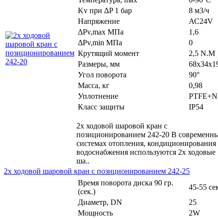
Kv при ∆P 1 бар
8 м3/ч
Напряжение
АС24V
ΔPv,maх МПа
1,6
ΔPv,min МПа
0
Крутящий момент
2,5 N.M
Размеры, мм
68x34x1
Угол поворота
90°
Масса, кг
0,98
Уплотнение
PTFE+
Класс защиты
IP54
2х ходовой шаровой кран с
позиционированием 242-20 В современн
системах отопления, кондиционирования
водоснабжения используются 2х ходовые
ша..
2х ходовой шаровой кран с позиционированием 242-25
Время поворота диска 90 гр.
45-55 се
(сек.)
Диаметр, DN
25
Мощность
2W