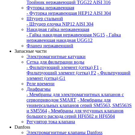
Тройник нержавеющий TGG22 AISI 316
Футорка нержавеющая
- Футорка нержавеющая HEP12 AISI 304
Штуцер стальной
- Штуцер елочка NIP12 AISI 304
Накидная гайка нержавеющая
- Гайка накидная нержавеющая NG15
- Гайка
нержавеющая накидная UGG12
Фланец нержавеющий
Запасные части
Электромагнитные катушки
Сетка для фильтрации воды
- Фильтрующий элемент (сетка) F1
-
Фильтрующий элемент (сетка) F2
- Фильтрующий
элемент (сетка) G1
Реле времени
Диафрагмы
- Мембраны для электромагнитных клапанов с
сервоприводом SMART
- Мембраны для
универсальных клапанов серий SM5563, SM5563S
и SM5564
- Мембраны для чугунных клапанов
большого расхода серий HF6502 и HF6504
Регулятор тока клапана
Danfoss
Электромагнитные клапаны Danfoss