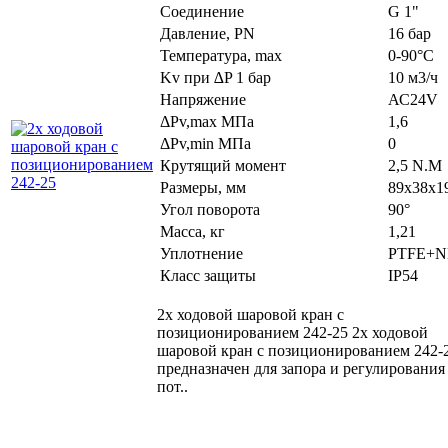
Соединение
G 1"
Давление, PN
16 бар
Температура, max
0-90°С
Kv при ∆P 1 бар
10 м3/ч
Напряжение
АС24V
ΔPv,maх МПа
1,6
ΔPv,min МПа
0
Крутящий момент
2,5 N.M
Размеры, мм
89x38x1
Угол поворота
90°
Масса, кг
1,21
Уплотнение
PTFE+
Класс защиты
IP54
2х ходовой шаровой кран с
позиционированием 242-25 2х ходовой
шаровой кран с позиционированием 242-
предназначен для запора и регулирования
пот..