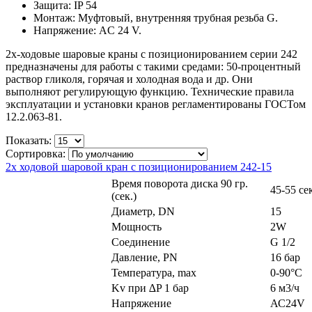
Защита: IP 54
Монтаж: Муфтовый, внутренняя трубная резьба G.
Напряжение: AC 24 V.
2x-ходовые шаровые краны с позиционированием серии 242
предназначены для работы с такими средами: 50-процентный
раствор гликоля, горячая и холодная вода и др. Они
выполняют регулирующую функцию. Технические правила
эксплуатации и установки кранов регламентированы ГОСТом
12.2.063-81.
Показать:
Сортировка:
2х ходовой шаровой кран с позиционированием 242-15
Время поворота диска 90 гр.
45-55 се
(сек.)
Диаметр, DN
15
Мощность
2W
Соединение
G 1/2
Давление, PN
16 бар
Температура, max
0-90°С
Kv при ∆P 1 бар
6 м3/ч
Напряжение
АС24V