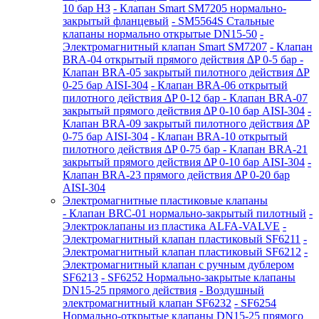
10 бар НЗ
- Клапан Smart SM7205 нормально-
закрытый фланцевый
- SM5564S Стальные
клапаны нормально открытые DN15-50
-
Электромагнитный клапан Smart SM7207
- Клапан
BRA-04 открытый прямого действия ∆P 0-5 бар
-
Клапан BRA-05 закрытый пилотного действия ∆P
0-25 бар AISI-304
- Клапан BRA-06 открытый
пилотного действия ∆P 0-12 бар
- Клапан BRA-07
закрытый прямого действия ∆P 0-10 бар AISI-304
-
Клапан BRA-09 закрытый пилотного действия ∆P
0-75 бар AISI-304
- Клапан BRA-10 открытый
пилотного действия ∆P 0-75 бар
- Клапан BRA-21
закрытый прямого действия ∆P 0-10 бар AISI-304
-
Клапан BRA-23 прямого действия ∆P 0-20 бар
AISI-304
Электромагнитные пластиковые клапаны
- Клапан BRC-01 нормально-закрытый пилотный
-
Электроклапаны из пластика ALFA-VALVE
-
Электромагнитный клапан пластиковый SF6211
-
Электромагнитный клапан пластиковый SF6212
-
Электромагнитный клапан с ручным дублером
SF6213
- SF6252 Нормально-закрытые клапаны
DN15-25 прямого действия
- Воздушный
электромагнитный клапан SF6232
- SF6254
Нормально-открытые клапаны DN15-25 прямого