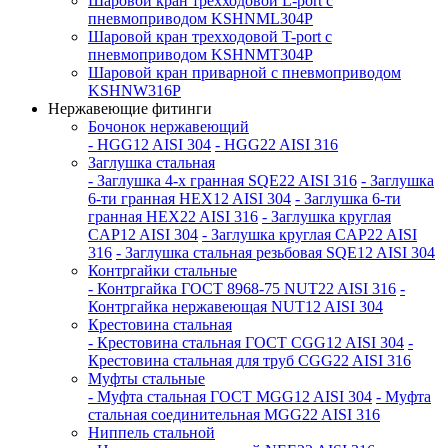
Шаровой кран трехходовой L-port с
пневмоприводом KSHNML304P
Шаровой кран трехходовой T-port с
пневмоприводом KSHNMT304P
Шаровой кран приварной с пневмоприводом
KSHNW316P
Нержавеющие фитинги
Бочонок нержавеющий
- HGG12 AISI 304
- HGG22 AISI 316
Заглушка стальная
- Заглушка 4-х гранная SQE22 AISI 316
- Заглушка
6-ти гранная HEX12 AISI 304
- Заглушка 6-ти
гранная HEX22 AISI 316
- Заглушка круглая
CAP12 AISI 304
- Заглушка круглая CAP22 AISI
316
- Заглушка стальная резьбовая SQE12 AISI 304
Контргайки стальные
- Контргайка ГОСТ 8968-75 NUT22 AISI 316
-
Контргайка нержавеющая NUT12 AISI 304
Крестовина стальная
- Крестовина стальная ГОСТ CGG12 AISI 304
-
Крестовина стальная для труб CGG22 AISI 316
Муфты стальные
- Муфта стальная ГОСТ MGG12 AISI 304
- Муфта
стальная соединительная MGG22 AISI 316
Ниппель стальной