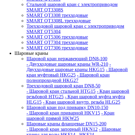
Стальной шаровой кран с электроприводом
SMART QT3308S
SMART QT3308 трехходовые
SMART QT3308L трехходовые
Трехходовой шаровой кран с электроприводом
SMART QT5304
SMART QT5306 трехходовые
SMART QT7304 трехходовые
SMART QT7306 трехходовые
Шаровые краны
Шаровой кран нержавеющий DN8-100
- Двухходовые шаровые краны WR-210
-
Двухходовые шаровые краны HKG15
- Шаровой
кран муфтовый HKG25
- Шаровой кран
полнопроходной HKG27
Трехходовой шаровой кран DN8-50
- Шаровой кран стальной HTG15
- Кран шаровой
резьбовой HTG25
- Кран шаровой муфта муфта
HLG15
- Кран шаровой внутр. резьба HLG25
Шаровой кран под приварку DN10-150
- Шаровой кран приварной HKV15
- Кран
шаровой прямой HKW25
Шаровые краны фланцевые DN15-200
- Шаровой кран запорный HKN12
- Шаровые
краны для воды HKF14
- HKF24