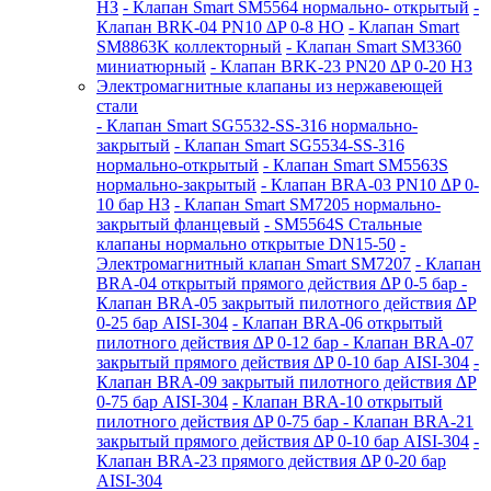
НЗ
- Клапан Smart SM5564 нормально- открытый
-
Клапан BRK-04 PN10 ∆P 0-8 НО
- Клапан Smart
SM8863K коллекторный
- Клапан Smart SM3360
миниатюрный
- Клапан BRK-23 PN20 ∆P 0-20 НЗ
Электромагнитные клапаны из нержавеющей
стали
- Клапан Smart SG5532-SS-316 нормально-
закрытый
- Клапан Smart SG5534-SS-316
нормально-открытый
- Клапан Smart SM5563S
нормально-закрытый
- Клапан BRA-03 PN10 ∆P 0-
10 бар НЗ
- Клапан Smart SM7205 нормально-
закрытый фланцевый
- SM5564S Стальные
клапаны нормально открытые DN15-50
-
Электромагнитный клапан Smart SM7207
- Клапан
BRA-04 открытый прямого действия ∆P 0-5 бар
-
Клапан BRA-05 закрытый пилотного действия ∆P
0-25 бар AISI-304
- Клапан BRA-06 открытый
пилотного действия ∆P 0-12 бар
- Клапан BRA-07
закрытый прямого действия ∆P 0-10 бар AISI-304
-
Клапан BRA-09 закрытый пилотного действия ∆P
0-75 бар AISI-304
- Клапан BRA-10 открытый
пилотного действия ∆P 0-75 бар
- Клапан BRA-21
закрытый прямого действия ∆P 0-10 бар AISI-304
-
Клапан BRA-23 прямого действия ∆P 0-20 бар
AISI-304