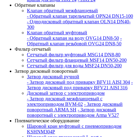
Обратные клапаны
Клапан обратный межфланцевый
- Обратный клапан тарельчатый OPN24 DN15-100
- Однодисковый обратный клапан OLN14 DN40-
300
Клапан обратный муфтовый
- Обратный клапан на воду OVG14 DN8-50
-
Обратный клапан резьбовой OVG24 DN8-50
Фильтр сетчатый
Сетчатый фильтр муфтовый MSG14 DN8-80
Сетчатый фильтр фланцевый MSF14 DN50-200
Сетчатый фильтр для воды MSF24 DN50-200
Затвор дисковый поворотный
Затвор дисковый ручной
- Затвор дисковый под приварку BFV11 AISI 304
-
Затвор дисковый под приварку BFV21 AISI 316
Дисковый затвор с электроприводом
- Затвор дисковый межфланцевый с
электроприводом BVM-02
- Затвор дисковый
поворотный ARMA SH
- Затвор дисковый
поворотный с электроприводом Arma V527
Пневматическое оборудование
Шаровой кран муфтовый с пневмоприводом
KSHNM304P