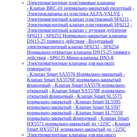
Электромагнитные пластиковые клапаны
- Клапан BRC-01 нормально-закрытый пилотный
-
Электроклапаны из пластика ALFA-VALVE
-
Электромагнитный клапан пластиковый SF6211
-
Электромагнитный клапан пластиковый SF6212
-
Электромагнитный клапан с ручным дублером
SF6213
- SF6252 Нормально-закрытые клапаны
DN15-25 прямого действия
- Воздушный
электромагнитный клапан SF6232
- SF6254
Нормально-открытые клапаны DN15-25 прямого
действия
- SP6135 Мини-клапаны DN3-8
Электромагнитные клапаны для высоких
температур
- Клапан Smart SA5576 Нормально-закрытый
-
Клапан Smart SA5576F нормально-закрытый
фланцевый
- Клапан Smart SA5578 нормально-
открытый
- Клапан Smart SA5578F нормально-
открытый фланцевый
- Клапан Smart SL5575
нормально-закрытый
- Клапан Smart SL5595
нормально-закрытый
- Клапан Smart SL5597
нормально-закрытый
- Клапан Smart SL7555F
нормально-закрытый фланцевый
- Клапан Smart
HX5571 нормально-закрытый до +225С
- Клапан
Smart HX5571F нормально-закрытый до +225С
Электромагнитные клапаны для высокого