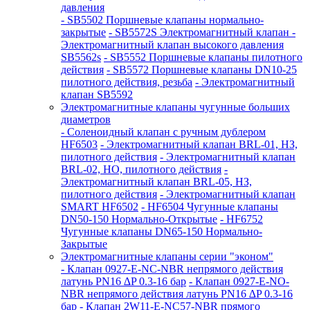
давления
- SB5502 Поршневые клапаны нормально-
закрытые
- SB5572S Электромагнитный клапан
-
Электромагнитный клапан высокого давления
SB5562s
- SB5552 Поршневые клапаны пилотного
действия
- SB5572 Поршневые клапаны DN10-25
пилотного действия, резьба
- Электромагнитный
клапан SB5592
Электромагнитные клапаны чугунные больших
диаметров
- Соленоидный клапан с ручным дублером
HF6503
- Электромагнитный клапан BRL-01, НЗ,
пилотного действия
- Электромагнитный клапан
BRL-02, НО, пилотного действия
-
Электромагнитный клапан BRL-05, НЗ,
пилотного действия
- Электромагнитный клапан
SMART HF6502
- HF6504 Чугунные клапаны
DN50-150 Нормально-Открытые
- HF6752
Чугунные клапаны DN65-150 Нормально-
Закрытые
Электромагнитные клапаны серии "эконом"
- Клапан 0927-E-NC-NBR непрямого действия
латунь PN16 ∆P 0.3-16 бар
- Клапан 0927-E-NО-
NBR непрямого действия латунь PN16 ∆P 0.3-16
бар
- Клапан 2W11-E-NC57-NBR прямого