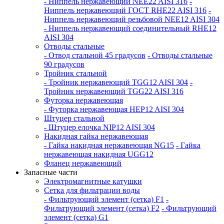
- Ниппель нержавеющий NEE22 AISI 316
-
Ниппель нержавеющий ГОСТ RHE22 AISI 316
-
Ниппель нержавеющий резьбовой NEE12 AISI 304
- Ниппель нержавеющий соединительный RHE12
AISI 304
Отводы стальные
- Отвод стальной 45 градусов
- Отводы стальные
90 градусов
Тройник стальной
- Тройник нержавеющий TGG12 AISI 304
-
Тройник нержавеющий TGG22 AISI 316
Футорка нержавеющая
- Футорка нержавеющая HEP12 AISI 304
Штуцер стальной
- Штуцер елочка NIP12 AISI 304
Накидная гайка нержавеющая
- Гайка накидная нержавеющая NG15
- Гайка
нержавеющая накидная UGG12
Фланец нержавеющий
Запасные части
Электромагнитные катушки
Сетка для фильтрации воды
- Фильтрующий элемент (сетка) F1
-
Фильтрующий элемент (сетка) F2
- Фильтрующий
элемент (сетка) G1