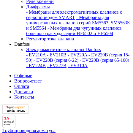
Реле времени
Диафрагмы
- Мембраны для электромагнитных клапанов с
сервоприводом SMART
- Мембраны для
универсальных клапанов серий SM5563, SM5563S
и SM5564
- Мембраны для чугунных клапанов
большого расхода серий HF6502 и HF6504
Регулятор тока клапана
Danfoss
Электромагнитные клапаны Danfoss
- EV210A
- EV210B
- EV220A
- EV220B (серия 15-
50)
- EV220B (серия 6-22)
- EV220B (серия 65-100)
- EV224B
- EV227B
- EV310A
О фирме
Вопрос-ответ
Оплата
Доставка
Контакты
ЗА
ЧЕСТНЫЙ
БИЗНЕС
Трубопроводная арматура