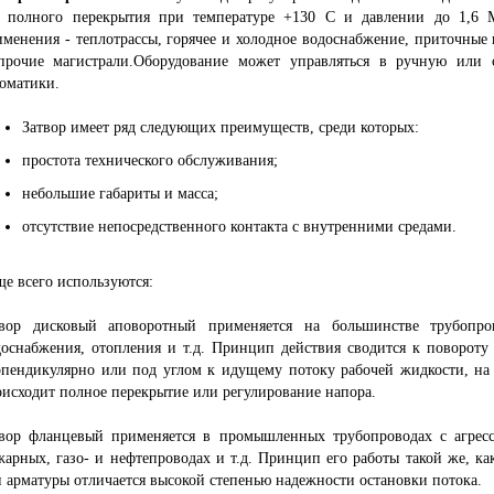
о полного перекрытия при температуре +130 С и давлении до 1,6 
именения - теплотрассы, горячее и холодное водоснабжение, приточные
прочие магистрали.Оборудование может управляться в ручную или
томатики.
Затвор имеет ряд следующих преимуществ, среди которых:
простота технического обслуживания;
небольшие габариты и масса;
отсутствие непосредственного контакта с внутренними средами.
е всего используются:
твор дисковый аповоротный применяется на большинстве трубопро
доснабжения, отопления и т.д. Принцип действия сводится к повороту
рпендикулярно или под углом к идущему потоку рабочей жидкости, на
оисходит полное перекрытие или регулирование напора.
твор фланцевый применяется в промышленных трубопроводах с агрес
жарных, газо- и нефтепроводах и т.д. Принцип его работы такой же, к
 арматуры отличается высокой степенью надежности остановки потока.