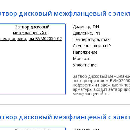
атвор дисковый межфланцевый с элек
Диаметр, DN
Давление, PN
Температура, max
Степень защиты IP
Напряжение
Монтаж
Уплотнение
Затвор дисковый межфланц
электроприводом BVM02050
недорогих и надежных типо
арматуры входит затвор ди
межфланцевый с ..
атвор дисковый межфланцевый с элек