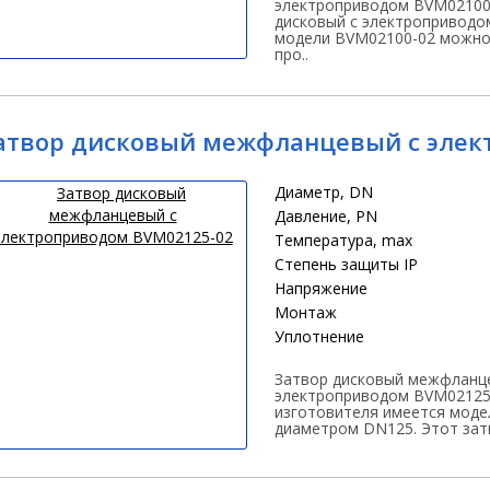
электроприводом BVM02100
дисковый с электроприводо
модели BVM02100-02 можно
про..
атвор дисковый межфланцевый с элек
Диаметр, DN
Давление, PN
Температура, max
Степень защиты IP
Напряжение
Монтаж
Уплотнение
Затвор дисковый межфланц
электроприводом BVM02125-
изготовителя имеется моде
диаметром DN125. Этот затв