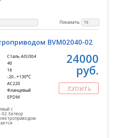
м
Показать:
15
троприводом BVM02040-02
24000
Сталь AISI304
40
руб.
16
-20...+130°С
АС220
Фланцевый
EPDM
евый с
-02 Затвор
электроприводом
кается