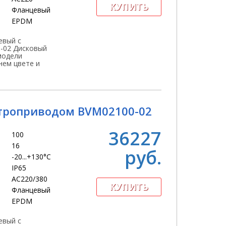
Фланцевый
EPDM
евый с
-02 Дисковый
модели
нем цвете и
троприводом BVM02100-02
36227
100
16
руб.
-20...+130°С
IP65
АС220/380
Фланцевый
EPDM
евый с