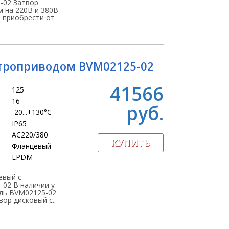
-02 Затвор
м на 220В и 380В
 приобрести от
троприводом BVM02125-02
41566
125
16
руб.
-20...+130°С
IP65
АС220/380
Фланцевый
EPDM
евый с
02 В наличии у
ль BVM02125-02
ор дисковый с..