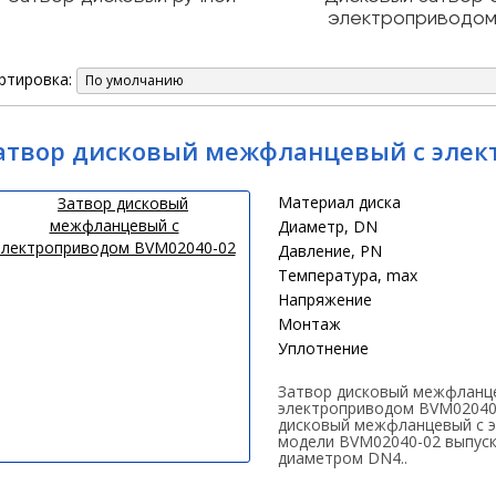
электроприводо
ртировка:
По умолчанию
атвор дисковый межфланцевый с элек
Материал диска
Диаметр, DN
Давление, PN
Температура, max
Напряжение
Монтаж
Уплотнение
Затвор дисковый межфланц
электроприводом BVM02040
дисковый межфланцевый с 
модели BVM02040-02 выпус
диаметром DN4..