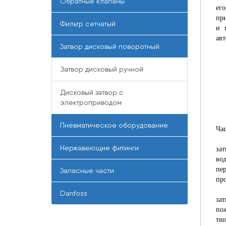
Обратные клапаны
ег
пр
Фильтр сетчатый
и 
ав
Затвор дисковый поворотный
Затвор дисковый ручной
Дисковый затвор с
электроприводом
Пневматическое оборудование
Чащ
Нержавеющие фитинги
за
во
пе
Запасные части
пр
Danfoss
за
по
тип