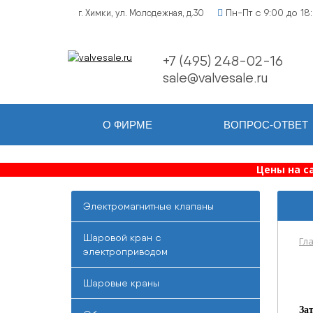
Пн-Пт с 9:00 до 18
г. Химки, ул. Молодежная, д.30
+7 (495) 248-02-16
sale@valvesale.ru
О ФИРМЕ
ВОПРОС-ОТВЕТ
Цены на с
Электромагнитные клапаны
Шаровой кран с
Гл
электроприводом
Шаровые краны
За