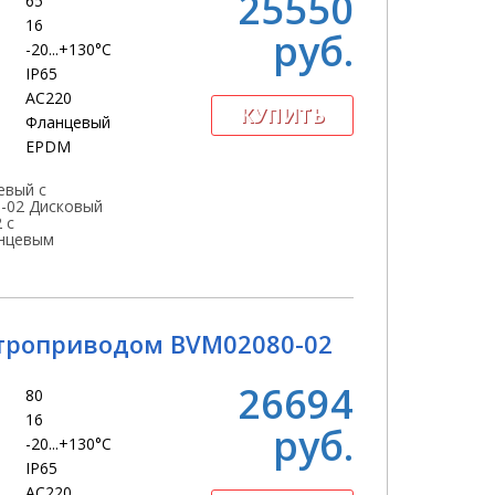
25550
65
16
руб.
-20...+130°С
IP65
АС220
Фланцевый
EPDM
евый с
-02 Дисковый
 с
нцевым
троприводом BVM02080-02
26694
80
16
руб.
-20...+130°С
IP65
АС220