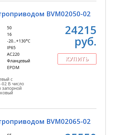
троприводом BVM02050-02
24215
50
16
руб.
-20...+130°С
IP65
АС220
Фланцевый
EPDM
евый с
-02 В число
в запорной
сковый
троприводом BVM02065-02