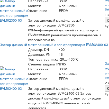
ме
Напряжение
380V
эл
Монтаж
Фланцевый
BV
Уплотнение
EPDM
13
Затвор дисковый межфланцевый с
электроприводом BVM02350-
Ку
03Межфланцевый дисковый затвор модели
BVM02350-03 реализуется производителем в
классическом ва..
Затвор дисковый межфланцевый с электроприводом BVM02400-03
Диаметр, DN
400
Давление, PN
16
Температура, max
-20...+130°С
За
Степень защиты IP
IP65
ме
Напряжение
380V
эл
Монтаж
Фланцевый
BV
Уплотнение
EPDM
23
Затвор дисковый межфланцевый с
электроприводом BVM02400-03 Затвор
Ку
дисковый межфланцевый с электроприводом
модели BVM02400-03 является самой
дорогостоя..