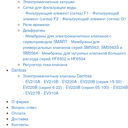
Электромагнитные катушки
Сетка для фильтрации воды
- Фильтрующий элемент (сетка) F1
- Фильтрующий
элемент (сетка) F2
- Фильтрующий элемент (сетка) G1
Реле времени
Диафрагмы
- Мембраны для электромагнитных клапанов с
сервоприводом SMART
- Мембраны для
универсальных клапанов серий SM5563, SM5563S и
SM5564
- Мембраны для чугунных клапанов большого
расхода серий HF6502 и HF6504
Регулятор тока клапана
Danfoss
Электромагнитные клапаны Danfoss
- EV210A
- EV210B
- EV220A
- EV220B (серия 15-50)
-
EV220B (серия 6-22)
- EV220B (серия 65-100)
- EV224B
- EV227B
- EV310A
О фирме
Вопрос-ответ
Оплата
Доставка
Контакты