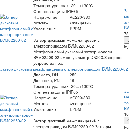
Температура, max
-20...+130°С
За
Степень защиты IP
IP65
ме
Напряжение
АС220/380
эл
Монтаж
Фланцевый
BV
Уплотнение
EPDM
75
Затвор дисковый межфланцевый с
электроприводом BVM02200-02
Ку
Межфланцевый дисковый затвор модели
BVM02200-02 имеет диаметр DN200.Запорное
устройство пре..
Затвор дисковый межфланцевый с электроприводом BVM02250-02
Диаметр, DN
250
Давление, PN
16
Температура, max
-20...+130°С
За
Степень защиты IP
IP65
ме
Напряжение
АС220/380
эл
Монтаж
Фланцевый
BV
Уплотнение
EPDM
10
Затвор дисковый межфланцевый с
электроприводом BVM02250-02 Затворы
Ку