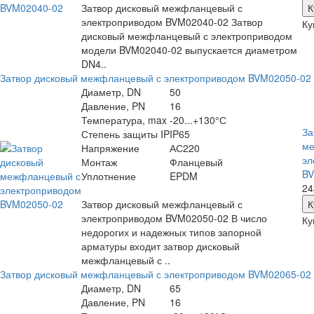
Затвор дисковый межфланцевый с
электроприводом BVM02040-02 Затвор
Ку
дисковый межфланцевый с электроприводом
модели BVM02040-02 выпускается диаметром
DN4..
Затвор дисковый межфланцевый с электроприводом BVM02050-02
Диаметр, DN
50
Давление, PN
16
Температура, max
-20...+130°С
За
Степень защиты IP
IP65
ме
Напряжение
АС220
эл
Монтаж
Фланцевый
BV
Уплотнение
EPDM
24
Затвор дисковый межфланцевый с
электроприводом BVM02050-02 В число
Ку
недорогих и надежных типов запорной
арматуры входит затвор дисковый
межфланцевый с ..
Затвор дисковый межфланцевый с электроприводом BVM02065-02
Диаметр, DN
65
Давление, PN
16