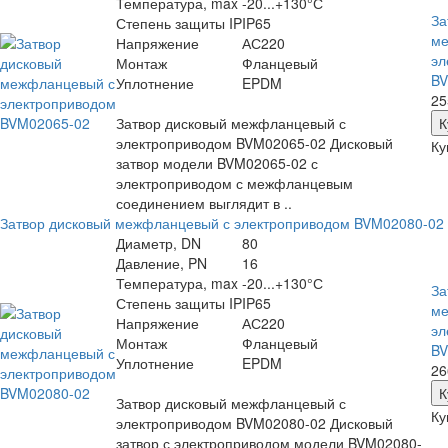
Температура, max
-20...+130°С
За
Степень защиты IP
IP65
ме
Напряжение
АС220
эл
Монтаж
Фланцевый
BV
Уплотнение
EPDM
25
Затвор дисковый межфланцевый с
электроприводом BVM02065-02 Дисковый
Ку
затвор модели BVM02065-02 с
электроприводом с межфланцевым
соединением выглядит в ..
Затвор дисковый межфланцевый с электроприводом BVM02080-02
Диаметр, DN
80
Давление, PN
16
Температура, max
-20...+130°С
За
Степень защиты IP
IP65
ме
Напряжение
АС220
эл
Монтаж
Фланцевый
BV
Уплотнение
EPDM
26
Затвор дисковый межфланцевый с
Ку
электроприводом BVM02080-02 Дисковый
затвор с электроприводом модели BVM02080-