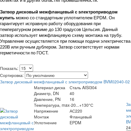
объектах и в других областях промышленности.
Затвор дисковый межфланцевый с электроприводом 
купить
 можно со стандартным уплотнителем EPDM. Он 
гарантирует исправную работу оборудования при 
температурном режиме до 130 градусов Цельсия. Данный 
затвор использует межфланцевую схему монтажа на трубу. 
Управление осуществляется при помощи подачи электричества 
220В или ручным дублером. Затвор соответствует нормам 
герметичности по ГОСТ.
Показать:
Сортировка:
Затвор дисковый межфланцевый с электроприводом BVM02040-02
Материал диска
Сталь AISI304
Диаметр, DN
40
Давление, PN
16
За
Температура, max
-20...+130°С
ме
Напряжение
АС220
эл
Монтаж
Фланцевый
BV
Уплотнение
EPDM
24