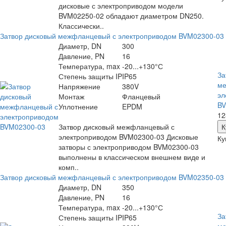
дисковые с электроприводом модели
BVM02250-02 обладают диаметром DN250.
Классически..
Затвор дисковый межфланцевый с электроприводом BVM02300-03
Диаметр, DN
300
Давление, PN
16
Температура, max
-20...+130°С
За
Степень защиты IP
IP65
ме
Напряжение
380V
эл
Монтаж
Фланцевый
BV
Уплотнение
EPDM
12
Затвор дисковый межфланцевый с
электроприводом BVM02300-03 Дисковые
Ку
затворы с электроприводом BVM02300-03
выполнены в классическом внешнем виде и
комп..
Затвор дисковый межфланцевый с электроприводом BVM02350-03
Диаметр, DN
350
Давление, PN
16
Температура, max
-20...+130°С
За
Степень защиты IP
IP65