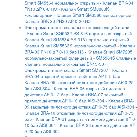
Smart SM5564 нормально- открытый
- Клапан BRK-04
PN10 ∆P 0-8 НО
- Клапан Smart SM8863K
коллекторный
- Клапан Smart SM3360 миниатюрный
-
Клапан BRK-23 PN20 ∆P 0-20 НЗ
Электромагнитные клапаны из нержавеющей стали
- Клапан Smart SG5532-SS-316 нормально-закрытый
-
Клапан Smart SG5534-SS-316 нормально-открытый
-
Клапан Smart SM5563S нормально-закрытый
- Клапан
BRA-03 PN10 ∆P 0-10 бар НЗ
- Клапан Smart SM7205
нормально-закрытый фланцевый
- SM5564S Стальные
клапаны нормально открытые DN15-50
-
Электромагнитный клапан Smart SM7207
- Клапан
BRA-04 открытый прямого действия ∆P 0-5 бар
-
Клапан BRA-05 закрытый пилотного действия ∆P 0-25
бар AISI-304
- Клапан BRA-06 открытый пилотного
действия ∆P 0-12 бар
- Клапан BRA-07 закрытый
прямого действия ∆P 0-10 бар AISI-304
- Клапан BRA-
09 закрытый пилотного действия ∆P 0-75 бар AISI-304
-
Клапан BRA-10 открытый пилотного действия ∆P 0-75
бар
- Клапан BRA-21 закрытый прямого действия ∆P 0-
10 бар AISI-304
- Клапан BRA-23 прямого действия ∆P
0-20 бар AISI-304