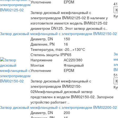
Уплотнение
EPDM
41
Затвор дисковый межфланцевый с
Ку
электроприводом BVM02125-02 В наличии у
изготовителя имеется модель BVM02125-02
диаметром DN125. Этот затвор дисковый с..
Затвор дисковый межфланцевый с электроприводом BVM02150-02
Диаметр, DN
150
Давление, PN
16
Температура, max
-20...+130°С
За
Степень защиты IP
IP65
ме
Напряжение
АС220/380
эл
Монтаж
Фланцевый
BV
Уплотнение
EPDM
51
Затвор дисковый межфланцевый с
электроприводом BVM02150-
Ку
02Межфланцевый дисковый затвор
представлен в модели BVM02150-02. Запорное
устройство работает ..
Затвор дисковый межфланцевый с электроприводом BVM02200-02
Диаметр, DN
200
Давление, PN
16