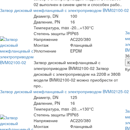
02 выполнен в синем цвете и способен рабо..
Затвор дисковый межфланцевый с электроприводом BVM02100-02
Диаметр, DN
100
Давление, PN
16
Температура, max
-20...+130°С
За
Степень защиты IP
IP65
ме
Напряжение
АС220/380
эл
Монтаж
Фланцевый
BV
Уплотнение
EPDM
36
Затвор дисковый межфланцевый с
электроприводом BVM02100-02 Затвор
Ку
дисковый с электроприводом на 220В и 380В
модели BVM02100-02 можно приобрести от
про..
Затвор дисковый межфланцевый с электроприводом BVM02125-02
Диаметр, DN
125
Давление, PN
16
Температура, max
-20...+130°С
За
Степень защиты IP
IP65
ме
Напряжение
АС220/380
эл
Монтаж
Фланцевый
BV