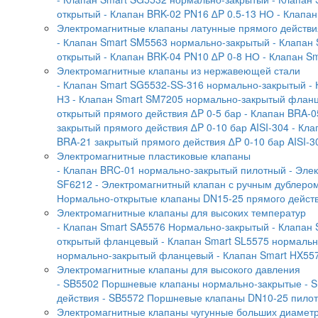
открытый
- Клапан BRK-02 PN16 ∆P 0.5-13 НО
- Клапа
Электромагнитные клапаны латунные прямого действи
- Клапан Smart SM5563 нормально-закрытый
- Клапан
открытый
- Клапан BRK-04 PN10 ∆P 0-8 НО
- Клапан S
Электромагнитные клапаны из нержавеющей стали
- Клапан Smart SG5532-SS-316 нормально-закрытый
-
НЗ
- Клапан Smart SM7205 нормально-закрытый флан
открытый прямого действия ∆P 0-5 бар
- Клапан BRA-0
закрытый прямого действия ∆P 0-10 бар AISI-304
- Кла
BRA-21 закрытый прямого действия ∆P 0-10 бар AISI-3
Электромагнитные пластиковые клапаны
- Клапан BRC-01 нормально-закрытый пилотный
- Эле
SF6212
- Электромагнитный клапан с ручным дублеро
Нормально-открытые клапаны DN15-25 прямого дейст
Электромагнитные клапаны для высоких температур
- Клапан Smart SA5576 Нормально-закрытый
- Клапан
открытый фланцевый
- Клапан Smart SL5575 нормаль
нормально-закрытый фланцевый
- Клапан Smart HX55
Электромагнитные клапаны для высокого давления
- SB5502 Поршневые клапаны нормально-закрытые
- 
действия
- SB5572 Поршневые клапаны DN10-25 пилотн
Электромагнитные клапаны чугунные больших диамет