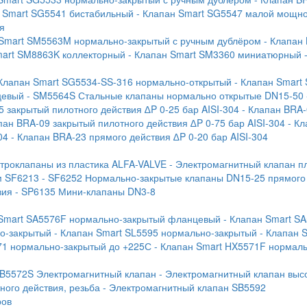
н Smart SG5541 бистабильный
- Клапан Smart SG5547 малой мощн
я
 Smart SM5563M нормально-закрытый с ручным дублёром
- Клапан
mart SM8863K коллекторный
- Клапан Smart SM3360 миниатюрный
 Клапан Smart SG5534-SS-316 нормально-открытый
- Клапан Smart
цевый
- SM5564S Стальные клапаны нормально открытые DN15-50
5 закрытый пилотного действия ∆P 0-25 бар AISI-304
- Клапан BRA-
пан BRA-09 закрытый пилотного действия ∆P 0-75 бар AISI-304
- К
04
- Клапан BRA-23 прямого действия ∆P 0-20 бар AISI-304
ктроклапаны из пластика ALFA-VALVE
- Электромагнитный клапан п
м SF6213
- SF6252 Нормально-закрытые клапаны DN15-25 прямого
вия
- SP6135 Мини-клапаны DN3-8
 Smart SA5576F нормально-закрытый фланцевый
- Клапан Smart S
но-закрытый
- Клапан Smart SL5595 нормально-закрытый
- Клапан 
71 нормально-закрытый до +225С
- Клапан Smart HX5571F нормал
SB5572S Электромагнитный клапан
- Электромагнитный клапан выс
ого действия, резьба
- Электромагнитный клапан SB5592
ров