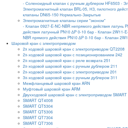
- Соленоидный клапан с ручным дублером HF6503
- Э
Электромагнитный клапан BRL-05, НЗ, пилотного дейс
клапаны DN65-150 Нормально-Закрытые
Электромагнитные клапаны серии "эконом"
- Клапан 0927-E-NC-NBR непрямого действия латунь P
действия латунный PN10 ∆P 0-10 бар
- Клапан 2W11-E
NBR прямого действия PN10 ∆P 0-10 бар
- Клапан 2W1
Шаровой кран с электроприводом
2x ходовой шаровой кран с электроприводом QT2208
2x-ходовой шаровой кран с позиционированием 242
2x-ходовой шаровой кран с реле возврата 251
2x-ходовой шаровой кран с ручным дублером 211
2x-ходовой шаровой кран с электроприводом 201
3x-ходовой шаровой кран с ручным дублером 311
Межфланцевый шаровой кран ARN
Муфтовый шаровой кран ARM
Двухходовой шаровой кран с электроприводом SMART
SMART QT4008
SMART QT5304
SMART QT5306
SMART QT7304
SMART QT7306