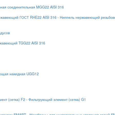
ьная соединительная MGG22 AISI 316
ржавеющий ГОСТ RHE22 AISI 316
- Ниппель нержавеющий резьбово
адусов
ржавеющий TGG22 AISI 316
еющая накидная UGG12
ент (сетка) F2
- Фильтрующий элемент (сетка) G1
приводом SMART
- Мембраны для универсальных клапанов серий 