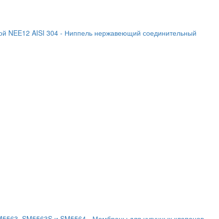
й NEE12 AISI 304
- Ниппель нержавеющий соединительный
SM5563, SM5563S и SM5564
- Мембраны для чугунных клапанов