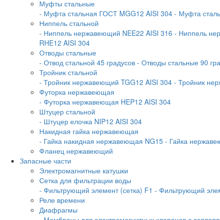
Муфты стальные
- Муфта стальная ГОСТ MGG12 AISI 304
- Муфта стал
Ниппель стальной
- Ниппель нержавеющий NEE22 AISI 316
- Ниппель не
RHE12 AISI 304
Отводы стальные
- Отвод стальной 45 градусов
- Отводы стальные 90 гр
Тройник стальной
- Тройник нержавеющий TGG12 AISI 304
- Тройник не
Футорка нержавеющая
- Футорка нержавеющая HEP12 AISI 304
Штуцер стальной
- Штуцер елочка NIP12 AISI 304
Накидная гайка нержавеющая
- Гайка накидная нержавеющая NG15
- Гайка нержав
Фланец нержавеющий
Запасные части
Электромагнитные катушки
Сетка для фильтрации воды
- Фильтрующий элемент (сетка) F1
- Фильтрующий элем
Реле времени
Диафрагмы
- Мембраны для электромагнитных клапанов с серво