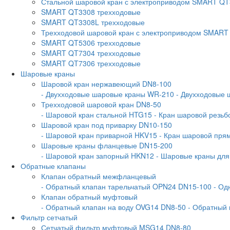
Стальной шаровой кран с электроприводом SMART Q
SMART QT3308 трехходовые
SMART QT3308L трехходовые
Трехходовой шаровой кран с электроприводом SMART
SMART QT5306 трехходовые
SMART QT7304 трехходовые
SMART QT7306 трехходовые
Шаровые краны
Шаровой кран нержавеющий DN8-100
- Двухходовые шаровые краны WR-210
- Двухходовые
Трехходовой шаровой кран DN8-50
- Шаровой кран стальной HTG15
- Кран шаровой резь
Шаровой кран под приварку DN10-150
- Шаровой кран приварной HKV15
- Кран шаровой пр
Шаровые краны фланцевые DN15-200
- Шаровой кран запорный HKN12
- Шаровые краны дл
Обратные клапаны
Клапан обратный межфланцевый
- Обратный клапан тарельчатый OPN24 DN15-100
- Од
Клапан обратный муфтовый
- Обратный клапан на воду OVG14 DN8-50
- Обратный
Фильтр сетчатый
Сетчатый фильтр муфтовый MSG14 DN8-80