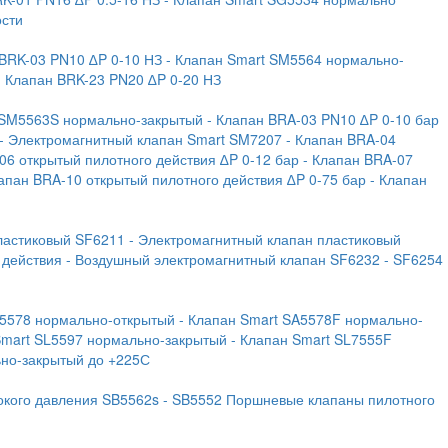
ости
 BRK-03 PN10 ∆P 0-10 НЗ
- Клапан Smart SM5564 нормально-
- Клапан BRK-23 PN20 ∆P 0-20 НЗ
 SM5563S нормально-закрытый
- Клапан BRA-03 PN10 ∆P 0-10 бар
- Электромагнитный клапан Smart SM7207
- Клапан BRA-04
06 открытый пилотного действия ∆P 0-12 бар
- Клапан BRA-07
лапан BRA-10 открытый пилотного действия ∆P 0-75 бар
- Клапан
ластиковый SF6211
- Электромагнитный клапан пластиковый
 действия
- Воздушный электромагнитный клапан SF6232
- SF6254
A5578 нормально-открытый
- Клапан Smart SA5578F нормально-
Smart SL5597 нормально-закрытый
- Клапан Smart SL7555F
ьно-закрытый до +225С
окого давления SB5562s
- SB5552 Поршневые клапаны пилотного