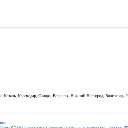
рг, Казань, Краснодар, Самара, Воронеж, Нижний Новгород, Волгоград, 
твия
 Smart SG5533 нормально-закрытый с ручным дублером
- Клапан B