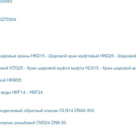
T3308S
 QT5304
 шаровые краны HKG15
- Шаровой кран муфтовый HKG25
- Шаровой
бовой HTG25
- Кран шаровой муфта муфта HLG15
- Кран шаровой в
ямой HKW25
я воды HKF14
- HKF24
нодисковый обратный клапан OLN14 DN40-300
 клапан резьбовой OVG24 DN8-50