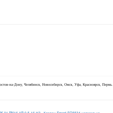
Ростов-на-Дону, Челябинск, Новосибирск, Омск, Уфа, Красноярск, Пермь.
RK-01 PN16 ∆P 0.5-16 НЗ
- Клапан Smart SG5534 нормально