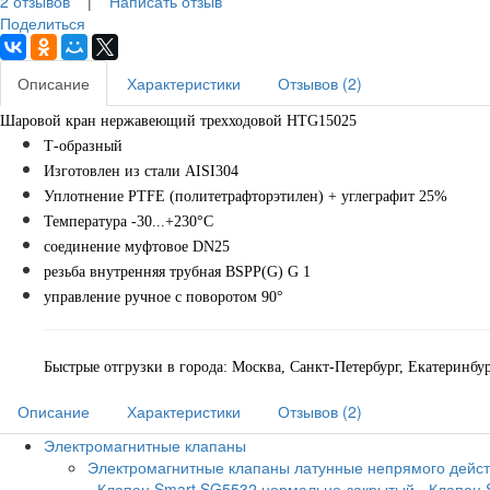
2 отзывов
|
Написать отзыв
Поделиться
Описание
Характеристики
Отзывов (2)
Шаровой кран нержавеющий трехходовой HTG15025
Т-образный
Изготовлен из стали AISI304
Уплотнение PTFE (политетрафторэтилен) + углеграфит 25%
Температура -30...+230°С
соединение муфтовое DN25
резьба внутренняя трубная BSPP(G)
G 1
управление ручное с поворотом 90°
Быстрые отгрузки в города: Москва, Санкт-Петербург, Екатеринбу
Описание
Характеристики
Отзывов (2)
Электромагнитные клапаны
Электромагнитные клапаны латунные непрямого дейс
- Клапан Smart SG5532 нормально-закрытый
- Клапан