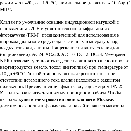
режим - от -20 до +120 ºС, номинальное давление - 10 бар (1 
МПа). 
Клапан по умолчанию оснащен индукционной катушкой с 
напряжением 220 В и уплотнительной диафрагмой из 
фторкаучука (FKM), предназначенной для использования в 
широком диапазоне сред: вода различных температур, пар, 
воздух, гликоли, спирты. Напряжение питания соленоидов 
(опционально): AC24, AC220, AC110, DC12, DC24. Мембрана 
NBR позволяет установить изделие на линиях транспортировки 
нефтепродуктов (масло, тосол, дизтопливо) при температуре от 
-10 до +90ºС. Устройство нормально-закрытого типа, при 
отсутствии переменного тока клапан находится в закрытом 
положении. Присоединение - фланцевое, с диаметром 
DN 25. 
Клапан характеризуется прямым принципом работы. 
Чтобы 
выгодно 
купить электромагнитный клапан в Москве
, 
достаточно заполнить форму заказа на сайте нашего магазина.
Быстрые отгрузки в города: Москва, Санкт-Петербург, Екатеринбург,