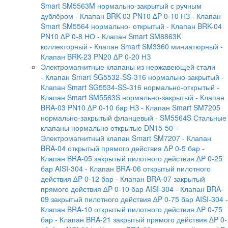
Smart SM5563M нормально-закрытый с ручным
дублёром
- Клапан BRK-03 PN10 ∆P 0-10 НЗ
- Клапан
Smart SM5564 нормально- открытый
- Клапан BRK-04
PN10 ∆P 0-8 НО
- Клапан Smart SM8863K
коллекторный
- Клапан Smart SM3360 миниатюрный
-
Клапан BRK-23 PN20 ∆P 0-20 НЗ
Электромагнитные клапаны из нержавеющей стали
- Клапан Smart SG5532-SS-316 нормально-закрытый
-
Клапан Smart SG5534-SS-316 нормально-открытый
-
Клапан Smart SM5563S нормально-закрытый
- Клапан
BRA-03 PN10 ∆P 0-10 бар НЗ
- Клапан Smart SM7205
нормально-закрытый фланцевый
- SM5564S Стальные
клапаны нормально открытые DN15-50
-
Электромагнитный клапан Smart SM7207
- Клапан
BRA-04 открытый прямого действия ∆P 0-5 бар
-
Клапан BRA-05 закрытый пилотного действия ∆P 0-25
бар AISI-304
- Клапан BRA-06 открытый пилотного
действия ∆P 0-12 бар
- Клапан BRA-07 закрытый
прямого действия ∆P 0-10 бар AISI-304
- Клапан BRA-
09 закрытый пилотного действия ∆P 0-75 бар AISI-304
-
Клапан BRA-10 открытый пилотного действия ∆P 0-75
бар
- Клапан BRA-21 закрытый прямого действия ∆P 0-