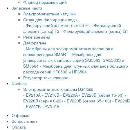
Фланец нержавеющий
Запасные части
Электромагнитные катушки
Сетка для фильтрации воды
- Фильтрующий элемент (сетка) F1
- Фильтрующий
элемент (сетка) F2
- Фильтрующий элемент (сетка) G1
Реле времени
Диафрагмы
- Мембраны для электромагнитных клапанов с
сервоприводом SMART
- Мембраны для
универсальных клапанов серий SM5563, SM5563S и
SM5564
- Мембраны для чугунных клапанов большого
расхода серий HF6502 и HF6504
Регулятор тока клапана
Danfoss
Электромагнитные клапаны Danfoss
- EV210A
- EV210B
- EV220A
- EV220B (серия 15-50)
-
EV220B (серия 6-22)
- EV220B (серия 65-100)
- EV224B
- EV227B
- EV310A
О фирме
Вопрос-ответ
Оплата