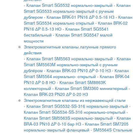
- Клапан Smart SG5532 нормально-закрытый
- Клапан
Smart SG5533 нормально-закрытый с ручным
дублером
- Клапан BRK-01 PN16 ∆P 0.5-16 НЗ
- Клапан
Smart SG5534 нормально открытый
- Клапан BRK-02
PN16 ∆P 0.5-13 НО
- Клапан Smart SG5541
бистабильный
- Клапан Smart SG5547 малой
мощности
Электромагнитные клапаны латунные прямого
действия
- Клапан Smart SM5563 нормально-закрытый
- Клапан
Smart SM5563M нормально-закрытый с ручным
дублёром
- Клапан BRK-03 PN10 ∆P 0-10 НЗ
- Клапан
Smart SM5564 нормально- открытый
- Клапан BRK-04
PN10 ∆P 0-8 НО
- Клапан Smart SM8863K
коллекторный
- Клапан Smart SM3360 миниатюрный
-
Клапан BRK-23 PN20 ∆P 0-20 НЗ
Электромагнитные клапаны из нержавеющей стали
- Клапан Smart SG5532-SS-316 нормально-закрытый
-
Клапан Smart SG5534-SS-316 нормально-открытый
-
Клапан Smart SM5563S нормально-закрытый
- Клапан
BRA-03 PN10 ∆P 0-10 бар НЗ
- Клапан Smart SM7205
нормально-закрытый фланцевый
- SM5564S Стальные