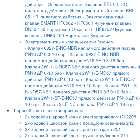
действия
- Электромагнитный клапан BRL-02, НО,
пилотного действия
- Электромагнитный клапан BRL-
05, НЗ, пилотного действия
- Электромагнитный
клапан SMART HF6502
- HF6504 Чугунные клапаны
DN50-150 Нормально-Открытые
- HF6752 Чугунные
клапаны DN65-150 Нормально-Закрытые
Электромагнитные клапаны серии "эконом"
- Клапан 0927-E-NC-NBR непрямого действия латунь
PN16 ∆P 0.3-16 бар
- Клапан 0927-E-NО-NBR
непрямого действия латунь PN16 ∆P 0.3-16 бар
-
Клапан 2W11-E-NC57-NBR прямого действия латунный
PN10 ∆P 0-10 бар
- Клапан 2W11-E-NO57 прямого
действия PN10 ∆P 0-10 бар
- Клапан 2W11-S-E-NC57
прямого действия PN10 ∆P 0-10 бар
- Клапан 2W11-S-
E-NO57-NBR прямого действия PN10 ∆P 0-10 бар
-
Клапан 2W11-SF-E-NC57 прямого действия PN10 ∆P 0-
10 бар
- Клапан 2L-E-NC для пара PN16 ∆P 1-16 бар
Шаровой кран с электроприводом
2x ходовой шаровой кран с электроприводом QT2208
2x-ходовой шаровой кран с позиционированием 242
2x-ходовой шаровой кран с реле возврата 251
2x-ходовой шаровой кран с ручным дублером 211