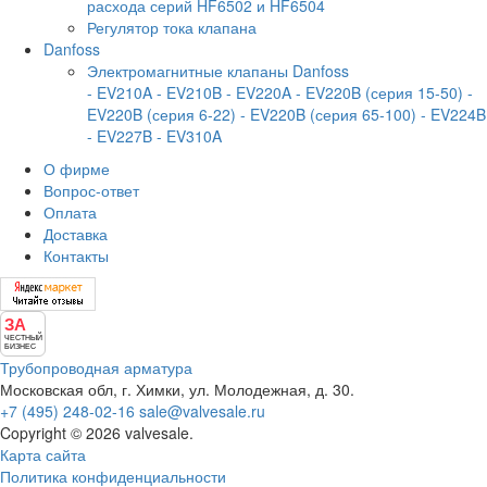
расхода серий HF6502 и HF6504
Регулятор тока клапана
Danfoss
Электромагнитные клапаны Danfoss
- EV210A
- EV210B
- EV220A
- EV220B (серия 15-50)
-
EV220B (серия 6-22)
- EV220B (серия 65-100)
- EV224B
- EV227B
- EV310A
О фирме
Вопрос-ответ
Оплата
Доставка
Контакты
ЗА
ЧЕСТНЫЙ
БИЗНЕС
Трубопроводная арматура
Московская обл, г. Химки, ул. Молодежная, д. 30.
+7 (495) 248-02-16
sale@valvesale.ru
Copyright © 2026 valvesale.
Карта сайта
Политика конфиденциальности