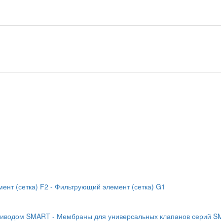
ент (сетка) F2
- Фильтрующий элемент (сетка) G1
приводом SMART
- Мембраны для универсальных клапанов серий 