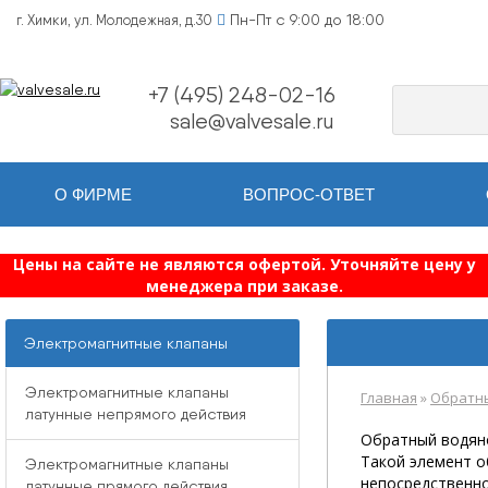
Пн-Пт с 9:00 до 18:00
г. Химки, ул. Молодежная, д.30
+7 (495) 248-02-16
sale@valvesale.ru
О ФИРМЕ
ВОПРОС-ОТВЕТ
Цены на сайте не являются офертой. Уточняйте цену у
менеджера при заказе.
Электромагнитные клапаны
Электромагнитные клапаны
Главная
»
Обратны
латунные непрямого действия
Обратный водяно
Такой элемент о
Электромагнитные клапаны
непосредственно
латунные прямого действия