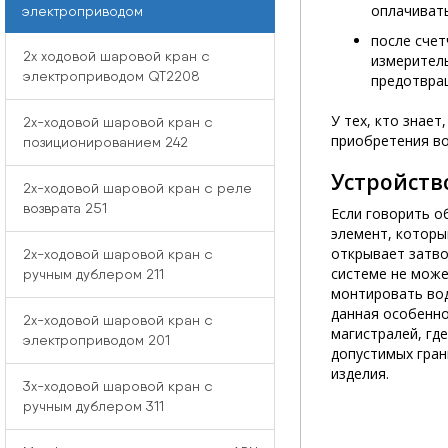
оплачивать
электроприводом
после счет
2x ходовой шаровой кран с
измеритель
электроприводом QT2208
предотвра
У тех, кто знае
2x-ходовой шаровой кран с
приобретения во
позиционированием 242
Устройств
2x-ходовой шаровой кран с реле
возврата 251
Если говорить о
элемент, которы
открывает затво
2x-ходовой шаровой кран с
системе не може
ручным дублером 211
монтировать вод
данная особенно
2x-ходовой шаровой кран с
магистралей, гд
электроприводом 201
допустимых гран
изделия.
3x-ходовой шаровой кран с
ручным дублером 311