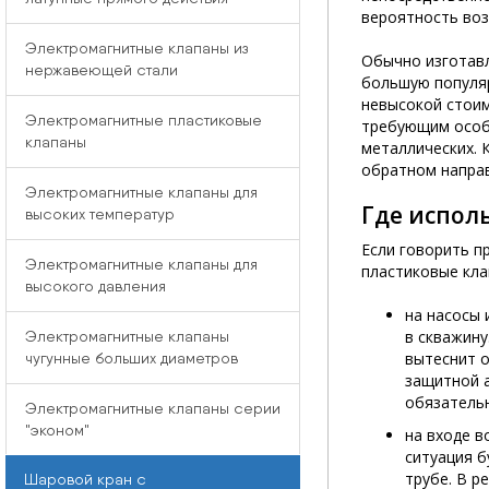
вероятность воз
Электромагнитные клапаны из
Обычно изготавл
нержавеющей стали
большую популяр
невысокой стоим
Электромагнитные пластиковые
требующим особы
клапаны
металлических. 
обратном напра
Электромагнитные клапаны для
Где испол
высоких температур
Если говорить п
Электромагнитные клапаны для
пластиковые кла
высокого давления
на насосы 
в скважину
Электромагнитные клапаны
вытеснит о
чугунные больших диаметров
защитной а
обязательн
Электромагнитные клапаны серии
"эконом"
на входе в
ситуация 
трубе. В р
Шаровой кран с