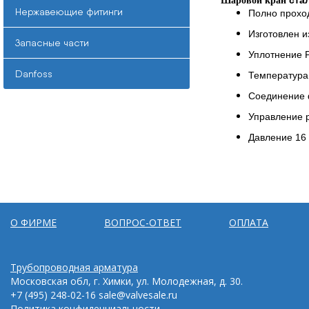
ста
Шаровой кран
Нержавеющие фитинги
Полно прохо
Изготовлен и
Запасные части
Уплотнение 
Danfoss
Температура 
Соединение
Управление р
Давление 16 
О ФИРМЕ
ВОПРОС-ОТВЕТ
ОПЛАТА
Трубопроводная арматура
Московская обл, г. Химки, ул. Молодежная, д. 30.
+7 (495) 248-02-16
sale@valvesale.ru
Политика конфиденциальности