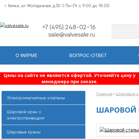
Пн-Пт с 9:00 до 18:00
г. Химки, ул. Молодежная, д.30
+7 (495) 248-02-16
sale@valvesale.ru
О ФИРМЕ
ВОПРОС-ОТВЕТ
Цены на сайте не являются офертой. Уточняйте цену у
менеджера при заказе.
Главная
»
Шаровые 
Электромагнитные клапаны
ШАРОВОЙ 
Шаровой кран с
электроприводом
Шаровые краны