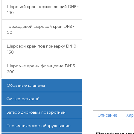
Шаровой кран нержавеющий DN8-
100
Трехходовой шаровой кран DN8-
50
Шаровой кран под приварку DN10-
150
Шаровые краны фланцевые DN15-
200
Обратные клапаны
Фильтр сетчатый
Затвор дисковый поворотный
Описание
Хар
Пневматическое оборудование