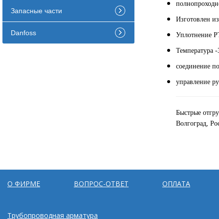
полнопроходн
Запасные части
Изготовлен из
Danfoss
Уплотнение P
Температура -
соединение п
управление ру
Быстрые отгру
Волгоград, Ро
О ФИРМЕ
ВОПРОС-ОТВЕТ
ОПЛАТА
Трубопроводная арматура