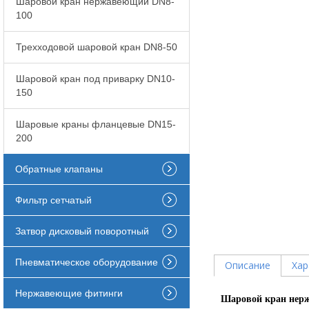
Шаровой кран нержавеющий DN8-
100
Трехходовой шаровой кран DN8-50
Шаровой кран под приварку DN10-
150
Шаровые краны фланцевые DN15-
200
Обратные клапаны
Фильтр сетчатый
Затвор дисковый поворотный
Пневматическое оборудование
Описание
Хар
Нержавеющие фитинги
Шаровой кран нер