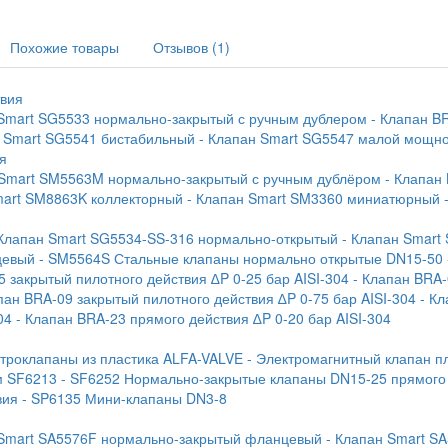
Похожие товары
Отзывов (1)
твия
 Smart SG5533 нормально-закрытый с ручным дублером
- Клапан B
н Smart SG5541 бистабильный
- Клапан Smart SG5547 малой мощн
я
 Smart SM5563M нормально-закрытый с ручным дублёром
- Клапан
mart SM8863K коллекторный
- Клапан Smart SM3360 миниатюрный
 Клапан Smart SG5534-SS-316 нормально-открытый
- Клапан Smart
цевый
- SM5564S Стальные клапаны нормально открытые DN15-50
5 закрытый пилотного действия ∆P 0-25 бар AISI-304
- Клапан BRA-
пан BRA-09 закрытый пилотного действия ∆P 0-75 бар AISI-304
- К
04
- Клапан BRA-23 прямого действия ∆P 0-20 бар AISI-304
ктроклапаны из пластика ALFA-VALVE
- Электромагнитный клапан п
м SF6213
- SF6252 Нормально-закрытые клапаны DN15-25 прямого
вия
- SP6135 Мини-клапаны DN3-8
 Smart SA5576F нормально-закрытый фланцевый
- Клапан Smart S