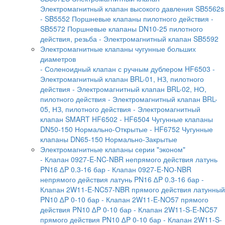
Электромагнитный клапан высокого давления SB5562s
- SB5552 Поршневые клапаны пилотного действия
-
SB5572 Поршневые клапаны DN10-25 пилотного
действия, резьба
- Электромагнитный клапан SB5592
Электромагнитные клапаны чугунные больших
диаметров
- Соленоидный клапан с ручным дублером HF6503
-
Электромагнитный клапан BRL-01, НЗ, пилотного
действия
- Электромагнитный клапан BRL-02, НО,
пилотного действия
- Электромагнитный клапан BRL-
05, НЗ, пилотного действия
- Электромагнитный
клапан SMART HF6502
- HF6504 Чугунные клапаны
DN50-150 Нормально-Открытые
- HF6752 Чугунные
клапаны DN65-150 Нормально-Закрытые
Электромагнитные клапаны серии "эконом"
- Клапан 0927-E-NC-NBR непрямого действия латунь
PN16 ∆P 0.3-16 бар
- Клапан 0927-E-NО-NBR
непрямого действия латунь PN16 ∆P 0.3-16 бар
-
Клапан 2W11-E-NC57-NBR прямого действия латунный
PN10 ∆P 0-10 бар
- Клапан 2W11-E-NO57 прямого
действия PN10 ∆P 0-10 бар
- Клапан 2W11-S-E-NC57
прямого действия PN10 ∆P 0-10 бар
- Клапан 2W11-S-