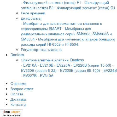
- Фильтрующий элемент (сетка) F1
- Фильтрующий
элемент (сетка) F2
- Фильтрующий элемент (сетка) G1
Реле времени
Диафрагмы
- Мембраны для электромагнитных клапанов с
сервоприводом SMART
- Мембраны для
универсальных клапанов серий SM5563, SM5563S и
SM5564
- Мембраны для чугунных клапанов большого
расхода серий HF6502 и HF6504
Регулятор тока клапана
Danfoss
Электромагнитные клапаны Danfoss
- EV210A
- EV210B
- EV220A
- EV220B (серия 15-50)
-
EV220B (серия 6-22)
- EV220B (серия 65-100)
- EV224B
- EV227B
- EV310A
О фирме
Вопрос-ответ
Оплата
Доставка
Контакты