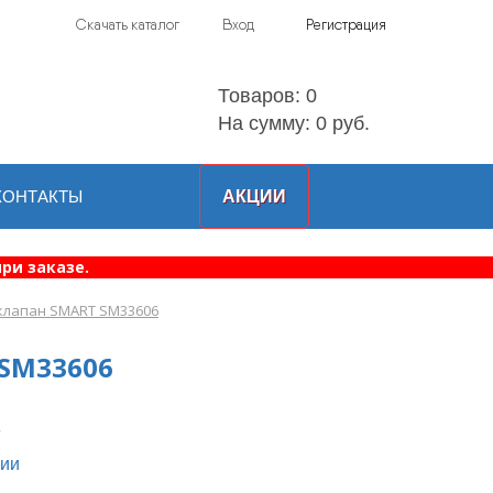
Скачать каталог
Вход
Регистрация
Товаров:
0
На сумму: 0 руб.
КОНТАКТЫ
АКЦИИ
ри заказе.
клапан SMART SM33606
SM33606
6
чии