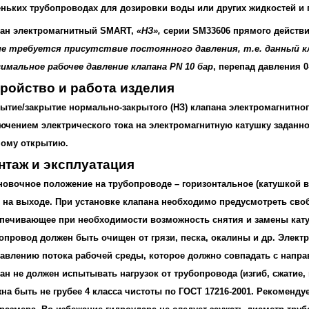
ньких трубопроводах для дозировки воды или других жидкостей и 
ан электромагнитный SMART,
«НЗ»,
серии SM33606 прямого действия
не требуется присутствие постоянного давления, т.е. данный 
имальное рабочее давление клапана
PN 10 бар
, перепад давления 0
тройство и работа изделия
ытие/закрытие нормально-закрытого (НЗ) клапана электромагнитн
ючением электрического тока на электромагнитную катушку заданн
ому открытию.
нтаж и эксплуатация
новочное положение на трубопроводе – горизонтальное (катушкой вв
 на выходе. При установке клапана необходимо предусмотреть своб
печивающее при необходимости возможность снятия и замены кату
опровод должен быть очищен от грязи, песка, окалины и др. Элект
авлению потока рабочей среды, которое должно совпадать с направ
ан не должен испытывать нагрузок от трубопровода (изгиб, сжатие, к
на быть не грубее 4 класса чистоты по ГОСТ 17216-2001. Рекоменду