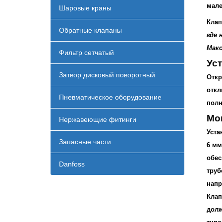
мале
Шаровые краны
Клап
Обратные клапаны
где 
Макс
Фильтр сетчатый
Ус
Затвор дисковый поворотный
Откр
откл
Пневматическое оборудование
полн
Мо
Нержавеющие фитинги
Уста
Запасные части
6 мм
обес
Danfoss
труб
напр
Клап
долж