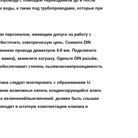
убопровода с помощью переходников до и после
чи воды, а также под трубопроводами, которые при
м персоналом, имеющим допуск на работу с
обесточить электрическую цепь. Снимите DIN
менение провода диаметром 6-8 мм. Подключите
 важна), заземлите катушку. Оденьте DIN разъём,
 обеспечивает степень пылевлагонепроницаемость
пана следует монтировать с образованием U-
кание возможных капель конденсирующейся влаги.
ких включений/выключений: должен быть слышен
 входит в штатную комплектацию клапана и