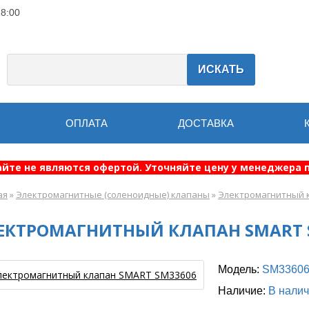
18:00
ИСКАТЬ
ОПЛАТА
ДОСТАВКА
айте не являются офертой. Уточняйте цену у менеджера п
ая
»
Электромагнитные (соленоидные) клапаны
»
Электромагнитный 
ЕКТРОМАГНИТНЫЙ КЛАПАН SMART 
Модель:
SM3360
Наличие:
В нали