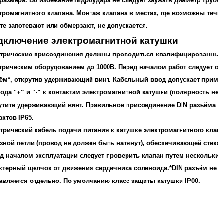
размера. Во избежание гидроудара не следует заужать диаметр тр
тромагнитного клапана. Монтаж клапана в местах, где возможны те
те запотевают или обмерзают, не допускается.
дключение электромагнитной катушки
трические присоединения должны проводиться квалифицированны
трическим оборудованием до 1000В. Перед началом работ следует 
ём*, открутив удерживающий винт. Кабельный ввод допускает при
ода “+” и “-” к контактам электромагнитной катушки (полярность не
утите удерживающий винт. Правильное присоединение DIN разъёма
актов IP65.
трический кабель подачи питания к катушке электромагнитного кла
зной петли (провод не должен быть натянут), обеспечивающей сте
д началом эксплуатации следует проверить клапан путем несколь
ктерный щелчок от движения сердечника соленоида.*DIN разъём не
авляется отдельно. По умолчанию класс защиты катушки IP00.