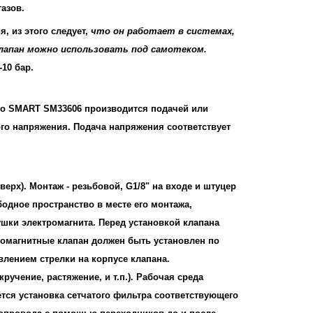
газов.
, из этого следует,
что он работает в системах,
клапан можно использовать под самотеком.
-10 бар.
ого SMART SM33606 производится подачей или
ого напряжения. Подача напряжения соответствует
ерх). Монтаж - резьбовой, G1/8" на входе и штуцер
одное пространство в месте его монтажа,
шки электромагнита. Перед установкой клапана
ромагнитные клапан должен быть установлен по
лением стрелки на корпусе клапана.
ручение, растяжение, и т.п.). Рабочая среда
ется установка сетчатого фильтра соответствующего