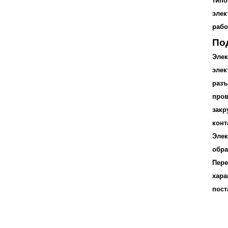
типо
элек
рабо
По
Элек
элек
разъ
пров
закр
конт
Элек
обра
Пере
хара
пост