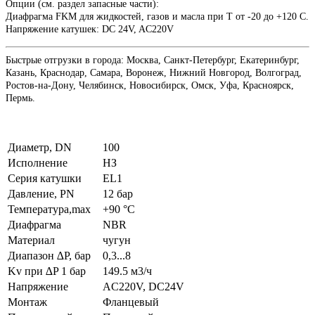
Опции (см. раздел запасные части):
Диафрагма
FKM
для жидкостей, газов и масла при Т от -20 до +120 С.
Напряжение катушек: DC 24V, AC220V
Быстрые отгрузки в города: Москва, Санкт-Петербург, Екатеринбург,
Казань, Краснодар, Самара, Воронеж, Нижний Новгород, Волгоград,
Ростов-на-Дону, Челябинск, Новосибирск, Омск, Уфа, Красноярск,
Пермь.
Диаметр, DN
100
Исполнение
НЗ
Серия катушки
EL1
Давление, PN
12 бар
Температура,max
+90 °С
Диафрагма
NBR
Материал
чугун
Диапазон ∆P, бар
0,3...8
Kv при ∆P 1 бар
149.5 м3/ч
Напряжение
AC220V, DC24V
Монтаж
Фланцевый