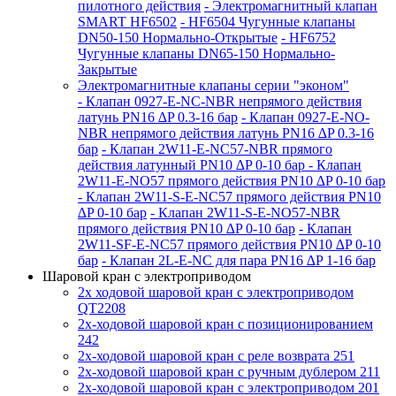
пилотного действия
- Электромагнитный клапан
SMART HF6502
- HF6504 Чугунные клапаны
DN50-150 Нормально-Открытые
- HF6752
Чугунные клапаны DN65-150 Нормально-
Закрытые
Электромагнитные клапаны серии "эконом"
- Клапан 0927-E-NC-NBR непрямого действия
латунь PN16 ∆P 0.3-16 бар
- Клапан 0927-E-NО-
NBR непрямого действия латунь PN16 ∆P 0.3-16
бар
- Клапан 2W11-E-NC57-NBR прямого
действия латунный PN10 ∆P 0-10 бар
- Клапан
2W11-E-NO57 прямого действия PN10 ∆P 0-10 бар
- Клапан 2W11-S-E-NC57 прямого действия PN10
∆P 0-10 бар
- Клапан 2W11-S-E-NO57-NBR
прямого действия PN10 ∆P 0-10 бар
- Клапан
2W11-SF-E-NC57 прямого действия PN10 ∆P 0-10
бар
- Клапан 2L-E-NC для пара PN16 ∆P 1-16 бар
Шаровой кран с электроприводом
2x ходовой шаровой кран с электроприводом
QT2208
2x-ходовой шаровой кран с позиционированием
242
2x-ходовой шаровой кран с реле возврата 251
2x-ходовой шаровой кран с ручным дублером 211
2x-ходовой шаровой кран с электроприводом 201