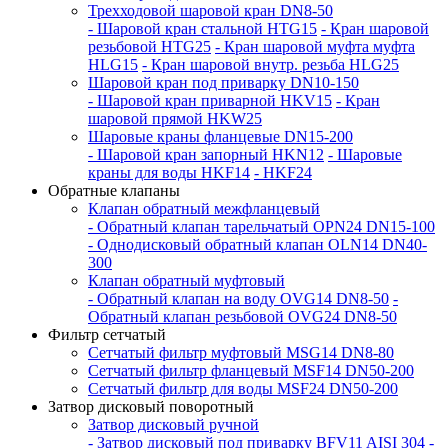
Трехходовой шаровой кран DN8-50
- Шаровой кран стальной HTG15
- Кран шаровой
резьбовой HTG25
- Кран шаровой муфта муфта
HLG15
- Кран шаровой внутр. резьба HLG25
Шаровой кран под приварку DN10-150
- Шаровой кран приварной HKV15
- Кран
шаровой прямой HKW25
Шаровые краны фланцевые DN15-200
- Шаровой кран запорный HKN12
- Шаровые
краны для воды HKF14
- HKF24
Обратные клапаны
Клапан обратный межфланцевый
- Обратный клапан тарельчатый OPN24 DN15-100
- Однодисковый обратный клапан OLN14 DN40-
300
Клапан обратный муфтовый
- Обратный клапан на воду OVG14 DN8-50
-
Обратный клапан резьбовой OVG24 DN8-50
Фильтр сетчатый
Сетчатый фильтр муфтовый MSG14 DN8-80
Сетчатый фильтр фланцевый MSF14 DN50-200
Сетчатый фильтр для воды MSF24 DN50-200
Затвор дисковый поворотный
Затвор дисковый ручной
- Затвор дисковый под приварку BFV11 AISI 304
-