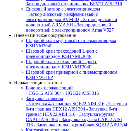
Затвор дисковый под приварку BFV21 AISI 316
Дисковый затвор с электроприводом
- Затвор дисковый межфланцевый с
электроприводом BVM-02
- Затвор дисковый
поворотный ARMA SH
- Затвор дисковый
поворотный с электроприводом Arma V527
Пневматическое оборудование
Шаровой кран муфтовый с пневмоприводом
KSHNM304P
Шаровой кран трехходовой L-port с
пневмоприводом KSHNML304P
Шаровой кран трехходовой T-port с
пневмоприводом KSHNMT304P
Шаровой кран приварной с пневмоприводом
KSHNW316P
Нержавеющие фитинги
Бочонок нержавеющий
- HGG12 AISI 304
- HGG22 AISI 316
Заглушка стальная
- Заглушка 4-х гранная SQE22 AISI 316
- Заглушка
6-ти гранная HEX12 AISI 304
- Заглушка 6-ти
гранная HEX22 AISI 316
- Заглушка круглая
CAP12 AISI 304
- Заглушка круглая CAP22 AISI
316
- Заглушка стальная резьбовая SQE12 AISI 304
Контргайки стальные