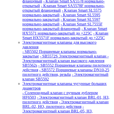
фланцевый
- Клапан Smart SA5578 нормально-
открытый
- Клапан Smart SA5578F нормально-
открытый фланцевый
- Клапан Smart SL5575
нормально-закрытый
- Клапан Smart SL5595
нормально-закрытый
- Клапан Smart SL5597
нормально-закрытый
- Клапан Smart SL7555F
нормально-закрытый фланцевый
- Клапан Smart
HX5571 нормально-закрытый до +225С
- Клапан
Smart HX5571F нормально-закрытый до +225С
Электромагнитные клапаны для высокого
давления
- SB5502 Поршневые клапаны нормально-
закрытые
- SB5572S Электромагнитный клапан
-
Электромагнитный клапан высокого давления
SB5562s
- SB5552 Поршневые клапаны пилотного
действия
- SB5572 Поршневые клапаны DN10-25
пилотного действия, резьба
- Электромагнитный
клапан SB5592
Электромагнитные клапаны чугунные больших
диаметров
- Соленоидный клапан с ручным дублером
HF6503
- Электромагнитный клапан BRL-01, НЗ,
пилотного действия
- Электромагнитный клапан
BRL-02, НО, пилотного действия
-
Электромагнитный клапан BRL-05, НЗ,