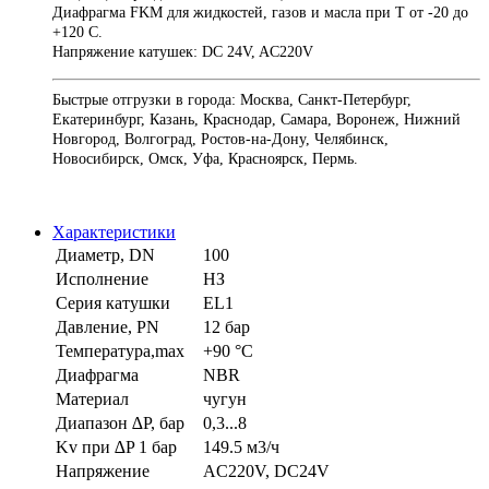
Диафрагма
FKM
для жидкостей, газов и масла при Т от -20 до
+120 С.
Напряжение катушек: DC 24V, AC220V
Быстрые отгрузки в города: Москва, Санкт-Петербург,
Екатеринбург, Казань, Краснодар, Самара, Воронеж, Нижний
Новгород, Волгоград, Ростов-на-Дону, Челябинск,
Новосибирск, Омск, Уфа, Красноярск, Пермь.
Характеристики
Диаметр, DN
100
Исполнение
НЗ
Серия катушки
EL1
Давление, PN
12 бар
Температура,max
+90 °С
Диафрагма
NBR
Материал
чугун
Диапазон ∆P, бар
0,3...8
Kv при ∆P 1 бар
149.5 м3/ч
Напряжение
AC220V, DC24V