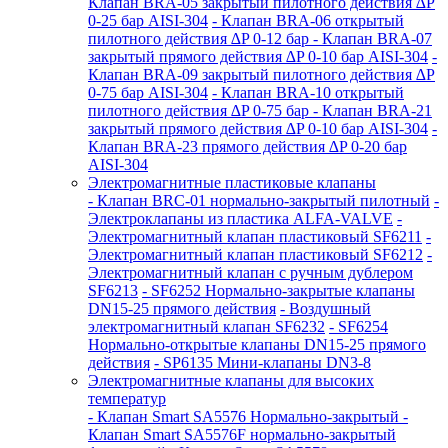
Клапан BRA-05 закрытый пилотного действия ∆P
0-25 бар AISI-304
- Клапан BRA-06 открытый
пилотного действия ∆P 0-12 бар
- Клапан BRA-07
закрытый прямого действия ∆P 0-10 бар AISI-304
-
Клапан BRA-09 закрытый пилотного действия ∆P
0-75 бар AISI-304
- Клапан BRA-10 открытый
пилотного действия ∆P 0-75 бар
- Клапан BRA-21
закрытый прямого действия ∆P 0-10 бар AISI-304
-
Клапан BRA-23 прямого действия ∆P 0-20 бар
AISI-304
Электромагнитные пластиковые клапаны
- Клапан BRC-01 нормально-закрытый пилотный
-
Электроклапаны из пластика ALFA-VALVE
-
Электромагнитный клапан пластиковый SF6211
-
Электромагнитный клапан пластиковый SF6212
-
Электромагнитный клапан с ручным дублером
SF6213
- SF6252 Нормально-закрытые клапаны
DN15-25 прямого действия
- Воздушный
электромагнитный клапан SF6232
- SF6254
Нормально-открытые клапаны DN15-25 прямого
действия
- SP6135 Мини-клапаны DN3-8
Электромагнитные клапаны для высоких
температур
- Клапан Smart SA5576 Нормально-закрытый
-
Клапан Smart SA5576F нормально-закрытый