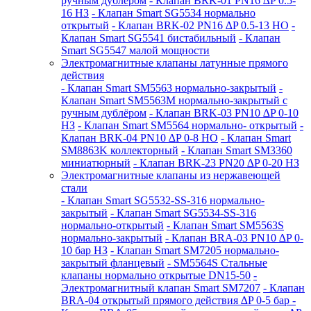
ручным дублером
- Клапан BRK-01 PN16 ∆P 0.5-
16 НЗ
- Клапан Smart SG5534 нормально
открытый
- Клапан BRK-02 PN16 ∆P 0.5-13 НО
-
Клапан Smart SG5541 бистабильный
- Клапан
Smart SG5547 малой мощности
Электромагнитные клапаны латунные прямого
действия
- Клапан Smart SM5563 нормально-закрытый
-
Клапан Smart SM5563M нормально-закрытый с
ручным дублёром
- Клапан BRK-03 PN10 ∆P 0-10
НЗ
- Клапан Smart SM5564 нормально- открытый
-
Клапан BRK-04 PN10 ∆P 0-8 НО
- Клапан Smart
SM8863K коллекторный
- Клапан Smart SM3360
миниатюрный
- Клапан BRK-23 PN20 ∆P 0-20 НЗ
Электромагнитные клапаны из нержавеющей
стали
- Клапан Smart SG5532-SS-316 нормально-
закрытый
- Клапан Smart SG5534-SS-316
нормально-открытый
- Клапан Smart SM5563S
нормально-закрытый
- Клапан BRA-03 PN10 ∆P 0-
10 бар НЗ
- Клапан Smart SM7205 нормально-
закрытый фланцевый
- SM5564S Стальные
клапаны нормально открытые DN15-50
-
Электромагнитный клапан Smart SM7207
- Клапан
BRA-04 открытый прямого действия ∆P 0-5 бар
-