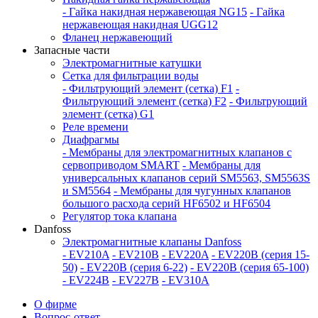
- Гайка накидная нержавеющая NG15
- Гайка
нержавеющая накидная UGG12
Фланец нержавеющий
Запасные части
Электромагнитные катушки
Сетка для фильтрации воды
- Фильтрующий элемент (сетка) F1
-
Фильтрующий элемент (сетка) F2
- Фильтрующий
элемент (сетка) G1
Реле времени
Диафрагмы
- Мембраны для электромагнитных клапанов с
сервоприводом SMART
- Мембраны для
универсальных клапанов серий SM5563, SM5563S
и SM5564
- Мембраны для чугунных клапанов
большого расхода серий HF6502 и HF6504
Регулятор тока клапана
Danfoss
Электромагнитные клапаны Danfoss
- EV210A
- EV210B
- EV220A
- EV220B (серия 15-
50)
- EV220B (серия 6-22)
- EV220B (серия 65-100)
- EV224B
- EV227B
- EV310A
О фирме
Вопрос-ответ