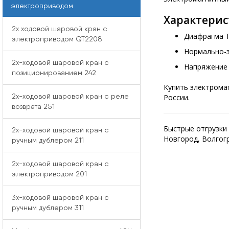
электроприводом
Характерис
2x ходовой шаровой кран с
Диафрагма T
электроприводом QT2208
Нормально-з
2x-ходовой шаровой кран с
Напряжение к
позиционированием 242
Купить электрома
2x-ходовой шаровой кран с реле
России.
возврата 251
Быстрые отгрузки 
2x-ходовой шаровой кран с
Новгород, Волгогр
ручным дублером 211
2x-ходовой шаровой кран с
электроприводом 201
3x-ходовой шаровой кран с
ручным дублером 311