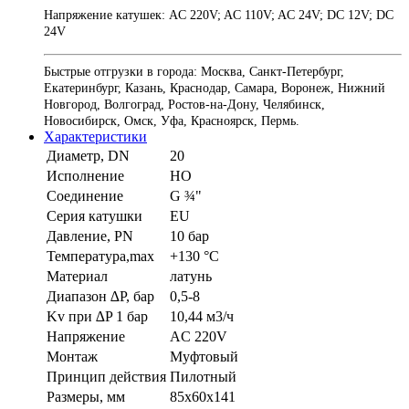
Напряжение катушек: AC 220V; AC 110V; AC 24V; DC 12V; DC
24V
Быстрые отгрузки в города: Москва, Санкт-Петербург,
Екатеринбург, Казань, Краснодар, Самара, Воронеж, Нижний
Новгород, Волгоград, Ростов-на-Дону, Челябинск,
Новосибирск, Омск, Уфа, Красноярск, Пермь.
Характеристики
Диаметр, DN
20
Исполнение
НО
Соединение
G ¾"
Серия катушки
EU
Давление, PN
10 бар
Температура,max
+130 °С
Материал
латунь
Диапазон ∆P, бар
0,5-8
Kv при ∆P 1 бар
10,44 м3/ч
Напряжение
AC 220V
Монтаж
Муфтовый
Принцип действия
Пилотный
Размеры, мм
85x60x141