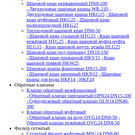
Шаровой кран нержавеющий DN8-100
- Двухходовые шаровые краны WR-210
-
Двухходовые шаровые краны HKG15
- Шаровой
кран муфтовый HKG25
- Шаровой кран
полнопроходной HKG27
Трехходовой шаровой кран DN8-50
- Шаровой кран стальной HTG15
- Кран шаровой
резьбовой HTG25
- Кран шаровой муфта муфта
HLG15
- Кран шаровой внутр. резьба HLG25
Шаровой кран под приварку DN10-150
- Шаровой кран приварной HKV15
- Кран
шаровой прямой HKW25
Шаровые краны фланцевые DN15-200
- Шаровой кран запорный HKN12
- Шаровые
краны для воды HKF14
- HKF24
Обратные клапаны
Клапан обратный межфланцевый
- Обратный клапан тарельчатый OPN24 DN15-100
- Однодисковый обратный клапан OLN14 DN40-
300
Клапан обратный муфтовый
- Обратный клапан на воду OVG14 DN8-50
-
Обратный клапан резьбовой OVG24 DN8-50
Фильтр сетчатый
Сетчатый фильтр муфтовый MSG14 DN8-80