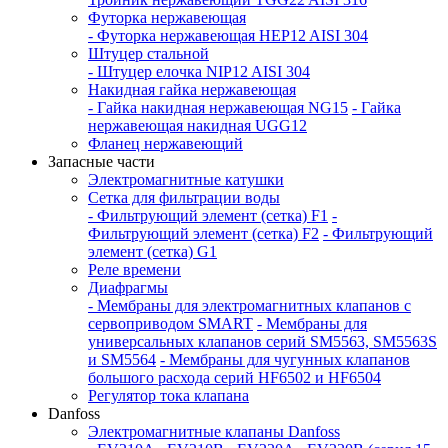
Футорка нержавеющая
- Футорка нержавеющая HEP12 AISI 304
Штуцер стальной
- Штуцер елочка NIP12 AISI 304
Накидная гайка нержавеющая
- Гайка накидная нержавеющая NG15
- Гайка
нержавеющая накидная UGG12
Фланец нержавеющий
Запасные части
Электромагнитные катушки
Сетка для фильтрации воды
- Фильтрующий элемент (сетка) F1
-
Фильтрующий элемент (сетка) F2
- Фильтрующий
элемент (сетка) G1
Реле времени
Диафрагмы
- Мембраны для электромагнитных клапанов с
сервоприводом SMART
- Мембраны для
универсальных клапанов серий SM5563, SM5563S
и SM5564
- Мембраны для чугунных клапанов
большого расхода серий HF6502 и HF6504
Регулятор тока клапана
Danfoss
Электромагнитные клапаны Danfoss