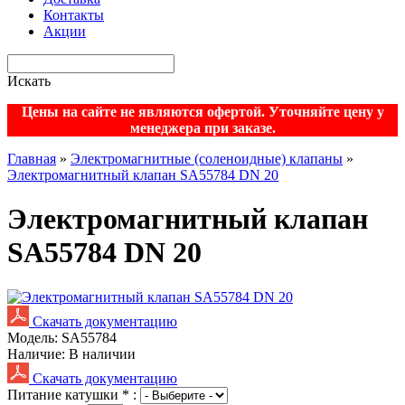
Контакты
Акции
Искать
Цены на сайте не являются офертой. Уточняйте цену у
менеджера при заказе.
Главная
»
Электромагнитные (соленоидные) клапаны
»
Электромагнитный клапан SA55784 DN 20
Электромагнитный клапан
SA55784 DN 20
Скачать документацию
Модель:
SA55784
Наличие:
В наличии
Скачать документацию
Питание катушки
*
: