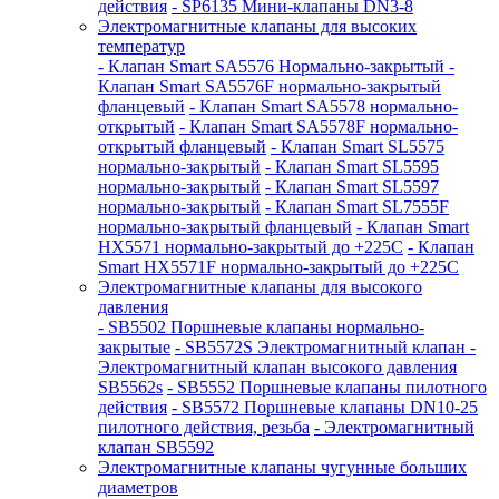
действия
- SP6135 Мини-клапаны DN3-8
Электромагнитные клапаны для высоких
температур
- Клапан Smart SA5576 Нормально-закрытый
-
Клапан Smart SA5576F нормально-закрытый
фланцевый
- Клапан Smart SA5578 нормально-
открытый
- Клапан Smart SA5578F нормально-
открытый фланцевый
- Клапан Smart SL5575
нормально-закрытый
- Клапан Smart SL5595
нормально-закрытый
- Клапан Smart SL5597
нормально-закрытый
- Клапан Smart SL7555F
нормально-закрытый фланцевый
- Клапан Smart
HX5571 нормально-закрытый до +225С
- Клапан
Smart HX5571F нормально-закрытый до +225С
Электромагнитные клапаны для высокого
давления
- SB5502 Поршневые клапаны нормально-
закрытые
- SB5572S Электромагнитный клапан
-
Электромагнитный клапан высокого давления
SB5562s
- SB5552 Поршневые клапаны пилотного
действия
- SB5572 Поршневые клапаны DN10-25
пилотного действия, резьба
- Электромагнитный
клапан SB5592
Электромагнитные клапаны чугунные больших
диаметров