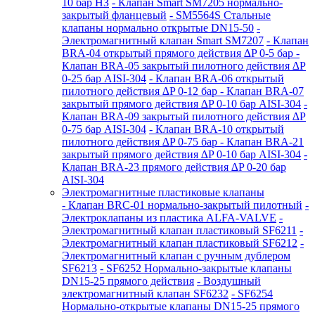
10 бар НЗ
- Клапан Smart SM7205 нормально-
закрытый фланцевый
- SM5564S Стальные
клапаны нормально открытые DN15-50
-
Электромагнитный клапан Smart SM7207
- Клапан
BRA-04 открытый прямого действия ∆P 0-5 бар
-
Клапан BRA-05 закрытый пилотного действия ∆P
0-25 бар AISI-304
- Клапан BRA-06 открытый
пилотного действия ∆P 0-12 бар
- Клапан BRA-07
закрытый прямого действия ∆P 0-10 бар AISI-304
-
Клапан BRA-09 закрытый пилотного действия ∆P
0-75 бар AISI-304
- Клапан BRA-10 открытый
пилотного действия ∆P 0-75 бар
- Клапан BRA-21
закрытый прямого действия ∆P 0-10 бар AISI-304
-
Клапан BRA-23 прямого действия ∆P 0-20 бар
AISI-304
Электромагнитные пластиковые клапаны
- Клапан BRC-01 нормально-закрытый пилотный
-
Электроклапаны из пластика ALFA-VALVE
-
Электромагнитный клапан пластиковый SF6211
-
Электромагнитный клапан пластиковый SF6212
-
Электромагнитный клапан с ручным дублером
SF6213
- SF6252 Нормально-закрытые клапаны
DN15-25 прямого действия
- Воздушный
электромагнитный клапан SF6232
- SF6254
Нормально-открытые клапаны DN15-25 прямого