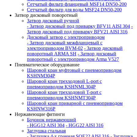
Сетчатый фильтр фланцевый MSF14 DN50-200
Сетчатый фильтр для воды MSF24 DN50-200
Затвор дисковый поворотный
Затвор дисковый ручной
- Затвор дисковый под приварку BFV11 AISI 304
-
Затвор дисковый под приварку BFV21 AISI 316
Дисковый затвор с электроприводом
- Затвор дисковый межфланцевый с
электроприводом BVM-02
- Затвор дисковый
поворотный ARMA SH
- Затвор дисковый
поворотный с электроприводом Arma V527
Пневматическое оборудование
Шаровой кран муфтовый с пневмоприводом
KSHNM304P
Шаровой кран трехходовой L-port с
пневмоприводом KSHNML304P
Шаровой кран трехходовой T-port с
пневмоприводом KSHNMT304P
Шаровой кран приварной с пневмоприводом
KSHNW316P
Нержавеющие фитинги
Бочонок нержавеющий
- HGG12 AISI 304
- HGG22 AISI 316
Заглушка стальная
- Заглушка 4-х гранная SQE22 AISI 316
- Заглушка