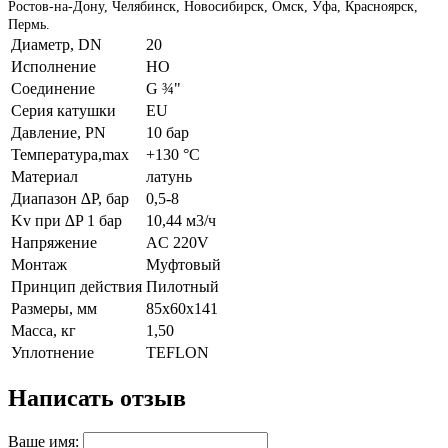
Ростов-на-Дону, Челябинск, Новосибирск, Омск, Уфа, Красноярск,
Пермь.
Диаметр, DN
20
Исполнение
НО
Соединение
G ¾"
Серия катушки
EU
Давление, PN
10 бар
Температура,max
+130 °С
Материал
латунь
Диапазон ∆P, бар
0,5-8
Kv при ∆P 1 бар
10,44 м3/ч
Напряжение
AC 220V
Монтаж
Муфтовый
Принцип действия
Пилотный
Размеры, мм
85x60x141
Масса, кг
1,50
Уплотнение
TEFLON
Написать отзыв
Ваше имя: