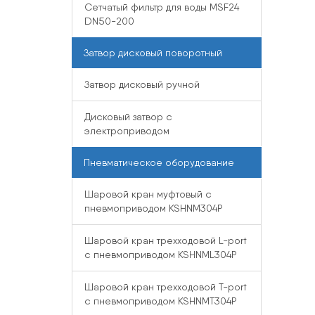
Сетчатый фильтр для воды MSF24
DN50-200
Затвор дисковый поворотный
Затвор дисковый ручной
Дисковый затвор с
электроприводом
Пневматическое оборудование
Шаровой кран муфтовый с
пневмоприводом KSHNM304P
Шаровой кран трехходовой L-port
с пневмоприводом KSHNML304P
Шаровой кран трехходовой T-port
с пневмоприводом KSHNMT304P