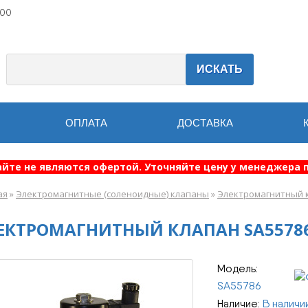
:00
ИСКАТЬ
ОПЛАТА
ДОСТАВКА
айте не являются офертой. Уточняйте цену у менеджера п
ая
»
Электромагнитные (соленоидные) клапаны
»
Электромагнитный к
ЕКТРОМАГНИТНЫЙ КЛАПАН SA55786
Модель:
SA55786
Наличие:
В наличи