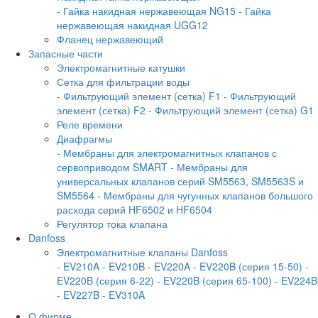
- Гайка накидная нержавеющая NG15
- Гайка
нержавеющая накидная UGG12
Фланец нержавеющий
Запасные части
Электромагнитные катушки
Сетка для фильтрации воды
- Фильтрующий элемент (сетка) F1
- Фильтрующий
элемент (сетка) F2
- Фильтрующий элемент (сетка) G1
Реле времени
Диафрагмы
- Мембраны для электромагнитных клапанов с
сервоприводом SMART
- Мембраны для
универсальных клапанов серий SM5563, SM5563S и
SM5564
- Мембраны для чугунных клапанов большого
расхода серий HF6502 и HF6504
Регулятор тока клапана
Danfoss
Электромагнитные клапаны Danfoss
- EV210A
- EV210B
- EV220A
- EV220B (серия 15-50)
-
EV220B (серия 6-22)
- EV220B (серия 65-100)
- EV224B
- EV227B
- EV310A
О фирме