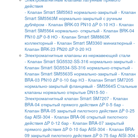
действия
- Клапан Smart SM5563 нормально-закрытый
- Клапан
Smart SM5563M нормально-закрытый с ручным
дублёром
- Клапан BRK-03 PN10 ∆P 0-10 НЗ
- Клапан
Smart SM5564 нормально- открытый
- Клапан BRK-04
PN10 ∆P 0-8 НО
- Клапан Smart SM8863K
коллекторный
- Клапан Smart SM3360 миниатюрный
-
Клапан BRK-23 PN20 ∆P 0-20 НЗ
Электромагнитные клапаны из нержавеющей стали
- Клапан Smart SG5532-SS-316 нормально-закрытый
-
Клапан Smart SG5534-SS-316 нормально-открытый
-
Клапан Smart SM5563S нормально-закрытый
- Клапан
BRA-03 PN10 ∆P 0-10 бар НЗ
- Клапан Smart SM7205
нормально-закрытый фланцевый
- SM5564S Стальные
клапаны нормально открытые DN15-50
-
Электромагнитный клапан Smart SM7207
- Клапан
BRA-04 открытый прямого действия ∆P 0-5 бар
-
Клапан BRA-05 закрытый пилотного действия ∆P 0-25
бар AISI-304
- Клапан BRA-06 открытый пилотного
действия ∆P 0-12 бар
- Клапан BRA-07 закрытый
прямого действия ∆P 0-10 бар AISI-304
- Клапан BRA-
09 закрытый пилотного действия ∆P 0-75 бар AISI-304
-