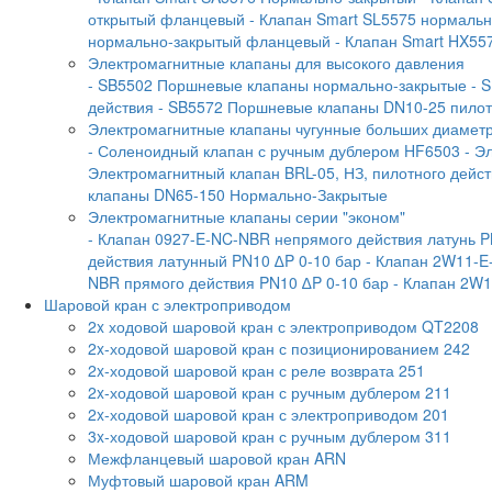
открытый фланцевый
- Клапан Smart SL5575 нормаль
нормально-закрытый фланцевый
- Клапан Smart HX55
Электромагнитные клапаны для высокого давления
- SB5502 Поршневые клапаны нормально-закрытые
- 
действия
- SB5572 Поршневые клапаны DN10-25 пилотн
Электромагнитные клапаны чугунные больших диамет
- Соленоидный клапан с ручным дублером HF6503
- Э
Электромагнитный клапан BRL-05, НЗ, пилотного дейс
клапаны DN65-150 Нормально-Закрытые
Электромагнитные клапаны серии "эконом"
- Клапан 0927-E-NC-NBR непрямого действия латунь P
действия латунный PN10 ∆P 0-10 бар
- Клапан 2W11-E
NBR прямого действия PN10 ∆P 0-10 бар
- Клапан 2W1
Шаровой кран с электроприводом
2x ходовой шаровой кран с электроприводом QT2208
2x-ходовой шаровой кран с позиционированием 242
2x-ходовой шаровой кран с реле возврата 251
2x-ходовой шаровой кран с ручным дублером 211
2x-ходовой шаровой кран с электроприводом 201
3x-ходовой шаровой кран с ручным дублером 311
Межфланцевый шаровой кран ARN
Муфтовый шаровой кран ARM