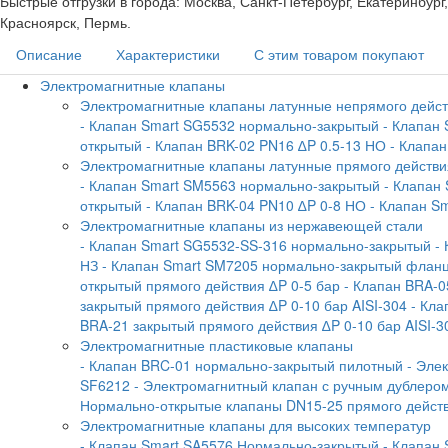
Быстрые отгрузки в города: Москва, Санкт-Петербург, Екатеринбур
Красноярск, Пермь.
Описание
Характеристики
С этим товаром покупают
Электромагнитные клапаны
Электромагнитные клапаны латунные непрямого дейс
- Клапан Smart SG5532 нормально-закрытый
- Клапан
открытый
- Клапан BRK-02 PN16 ∆P 0.5-13 НО
- Клапа
Электромагнитные клапаны латунные прямого действи
- Клапан Smart SM5563 нормально-закрытый
- Клапан
открытый
- Клапан BRK-04 PN10 ∆P 0-8 НО
- Клапан S
Электромагнитные клапаны из нержавеющей стали
- Клапан Smart SG5532-SS-316 нормально-закрытый
-
НЗ
- Клапан Smart SM7205 нормально-закрытый флан
открытый прямого действия ∆P 0-5 бар
- Клапан BRA-0
закрытый прямого действия ∆P 0-10 бар AISI-304
- Кла
BRA-21 закрытый прямого действия ∆P 0-10 бар AISI-3
Электромагнитные пластиковые клапаны
- Клапан BRC-01 нормально-закрытый пилотный
- Эле
SF6212
- Электромагнитный клапан с ручным дублеро
Нормально-открытые клапаны DN15-25 прямого дейст
Электромагнитные клапаны для высоких температур
- Клапан Smart SA5576 Нормально-закрытый
- Клапан