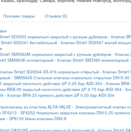
г, Казань, Краснодар, Самара, Воронеж, Нижний Новгород, Волгогра
Похожие товары
Отзывов (0)
твия
 Smart SG5533 нормально-закрытый с ручным дублером
- Клапан B
н Smart SG5541 бистабильный
- Клапан Smart SG5547 малой мощн
я
 Smart SM5563M нормально-закрытый с ручным дублёром
- Клапан
mart SM8863K коллекторный
- Клапан Smart SM3360 миниатюрный
 Клапан Smart SG5534-SS-316 нормально-открытый
- Клапан Smart
цевый
- SM5564S Стальные клапаны нормально открытые DN15-50
5 закрытый пилотного действия ∆P 0-25 бар AISI-304
- Клапан BRA-
пан BRA-09 закрытый пилотного действия ∆P 0-75 бар AISI-304
- К
04
- Клапан BRA-23 прямого действия ∆P 0-20 бар AISI-304
ктроклапаны из пластика ALFA-VALVE
- Электромагнитный клапан п
м SF6213
- SF6252 Нормально-закрытые клапаны DN15-25 прямого
вия
- SP6135 Мини-клапаны DN3-8
 Smart SA5576F нормально-закрытый фланцевый
- Клапан Smart S