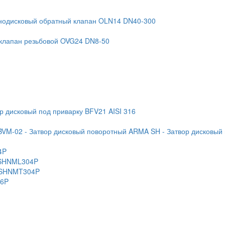
нодисковый обратный клапан OLN14 DN40-300
 клапан резьбовой OVG24 DN8-50
ор дисковый под приварку BFV21 AISI 316
BVM-02
- Затвор дисковый поворотный ARMA SH
- Затвор дисковый
4P
 KSHNML304P
 KSHNMT304P
16P