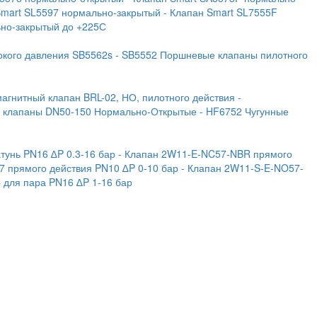
Smart SL5597 нормально-закрытый
- Клапан Smart SL7555F
ьно-закрытый до +225С
окого давления SB5562s
- SB5552 Поршневые клапаны пилотного
магнитный клапан BRL-02, НО, пилотного действия
-
е клапаны DN50-150 Нормально-Открытые
- HF6752 Чугунные
тунь PN16 ∆P 0.3-16 бар
- Клапан 2W11-E-NC57-NBR прямого
7 прямого действия PN10 ∆P 0-10 бар
- Клапан 2W11-S-E-NO57-
C для пара PN16 ∆P 1-16 бар