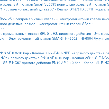
но-закрытый
- Клапан Smart SL5595 нормально-закрытый
- Клапан 
71 нормально-закрытый до +225С
- Клапан Smart HX5571F нормал
SB5572S Электромагнитный клапан
- Электромагнитный клапан выс
ого действия, резьба
- Электромагнитный клапан SB5592
ров
лектромагнитный клапан BRL-01, НЗ, пилотного действия
- Электро
твия
- Электромагнитный клапан SMART HF6502
- HF6504 Чугунны
N16 ∆P 0.3-16 бар
- Клапан 0927-E-NО-NBR непрямого действия ла
-NO57 прямого действия PN10 ∆P 0-10 бар
- Клапан 2W11-S-E-NC5
1-SF-E-NC57 прямого действия PN10 ∆P 0-10 бар
- Клапан 2L-E-N