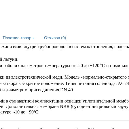
Похожие товары
Отзывов (0)
ханизмов внутри трубопроводов в системах отопления, водоснаб
 латуни. 
и рабочих параметров температуры от -20 до +120 ºС и номиналь
и из электротехнической меди. Модель - нормально-открытого т
е затвора в закрытое положение. Типы питания соленоида: AC2
½ и диаметром присоединения DN 40. 
ый
 в стандартной комплектации оснащен уплотнительной мембр
ей. Дополнительная мембрана NBR (бутадиен-нитрильный каучук)
туре  -10 до +90ºС.