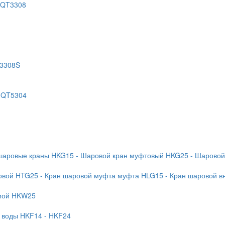
 QT3308
T3308S
 QT5304
 шаровые краны HKG15
- Шаровой кран муфтовый HKG25
- Шаровой
бовой HTG25
- Кран шаровой муфта муфта HLG15
- Кран шаровой в
ямой HKW25
я воды HKF14
- HKF24