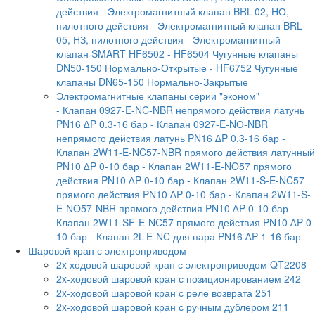
действия
- Электромагнитный клапан BRL-02, НО,
пилотного действия
- Электромагнитный клапан BRL-
05, НЗ, пилотного действия
- Электромагнитный
клапан SMART HF6502
- HF6504 Чугунные клапаны
DN50-150 Нормально-Открытые
- HF6752 Чугунные
клапаны DN65-150 Нормально-Закрытые
Электромагнитные клапаны серии "эконом"
- Клапан 0927-E-NC-NBR непрямого действия латунь
PN16 ∆P 0.3-16 бар
- Клапан 0927-E-NО-NBR
непрямого действия латунь PN16 ∆P 0.3-16 бар
-
Клапан 2W11-E-NC57-NBR прямого действия латунный
PN10 ∆P 0-10 бар
- Клапан 2W11-E-NO57 прямого
действия PN10 ∆P 0-10 бар
- Клапан 2W11-S-E-NC57
прямого действия PN10 ∆P 0-10 бар
- Клапан 2W11-S-
E-NO57-NBR прямого действия PN10 ∆P 0-10 бар
-
Клапан 2W11-SF-E-NC57 прямого действия PN10 ∆P 0-
10 бар
- Клапан 2L-E-NC для пара PN16 ∆P 1-16 бар
Шаровой кран с электроприводом
2x ходовой шаровой кран с электроприводом QT2208
2x-ходовой шаровой кран с позиционированием 242
2x-ходовой шаровой кран с реле возврата 251
2x-ходовой шаровой кран с ручным дублером 211