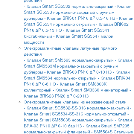
- Клапан Smart SG5532 нормально-закрытый
- Клапан
Smart SG5533 нормально-закрытый с ручным
дублером
- Клапан BRK-01 PN16 ∆P 0.5-16 НЗ
- Клапан
Smart SG5534 нормально открытый
- Клапан BRK-02
PN16 ∆P 0.5-13 НО
- Клапан Smart SG5541
бистабильный
- Клапан Smart SG5547 малой
мощности
Электромагнитные клапаны латунные прямого
действия
- Клапан Smart SM5563 нормально-закрытый
- Клапан
Smart SM5563M нормально-закрытый с ручным
дублёром
- Клапан BRK-03 PN10 ∆P 0-10 НЗ
- Клапан
Smart SM5564 нормально- открытый
- Клапан BRK-04
PN10 ∆P 0-8 НО
- Клапан Smart SM8863K
коллекторный
- Клапан Smart SM3360 миниатюрный
-
Клапан BRK-23 PN20 ∆P 0-20 НЗ
Электромагнитные клапаны из нержавеющей стали
- Клапан Smart SG5532-SS-316 нормально-закрытый
-
Клапан Smart SG5534-SS-316 нормально-открытый
-
Клапан Smart SM5563S нормально-закрытый
- Клапан
BRA-03 PN10 ∆P 0-10 бар НЗ
- Клапан Smart SM7205
нормально-закрытый фланцевый
- SM5564S Стальные