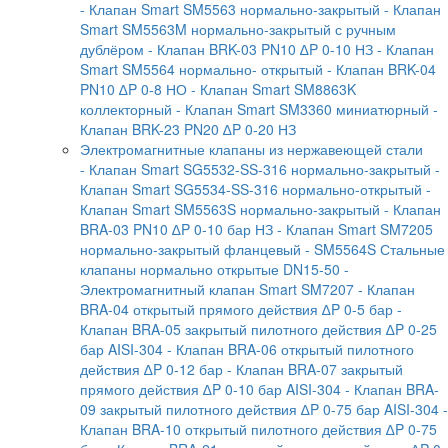
- Клапан Smart SM5563 нормально-закрытый
- Клапан
Smart SM5563M нормально-закрытый с ручным
дублёром
- Клапан BRK-03 PN10 ∆P 0-10 НЗ
- Клапан
Smart SM5564 нормально- открытый
- Клапан BRK-04
PN10 ∆P 0-8 НО
- Клапан Smart SM8863K
коллекторный
- Клапан Smart SM3360 миниатюрный
-
Клапан BRK-23 PN20 ∆P 0-20 НЗ
Электромагнитные клапаны из нержавеющей стали
- Клапан Smart SG5532-SS-316 нормально-закрытый
-
Клапан Smart SG5534-SS-316 нормально-открытый
-
Клапан Smart SM5563S нормально-закрытый
- Клапан
BRA-03 PN10 ∆P 0-10 бар НЗ
- Клапан Smart SM7205
нормально-закрытый фланцевый
- SM5564S Стальные
клапаны нормально открытые DN15-50
-
Электромагнитный клапан Smart SM7207
- Клапан
BRA-04 открытый прямого действия ∆P 0-5 бар
-
Клапан BRA-05 закрытый пилотного действия ∆P 0-25
бар AISI-304
- Клапан BRA-06 открытый пилотного
действия ∆P 0-12 бар
- Клапан BRA-07 закрытый
прямого действия ∆P 0-10 бар AISI-304
- Клапан BRA-
09 закрытый пилотного действия ∆P 0-75 бар AISI-304
-
Клапан BRA-10 открытый пилотного действия ∆P 0-75