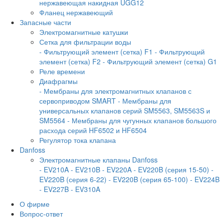
нержавеющая накидная UGG12
Фланец нержавеющий
Запасные части
Электромагнитные катушки
Сетка для фильтрации воды
- Фильтрующий элемент (сетка) F1
- Фильтрующий
элемент (сетка) F2
- Фильтрующий элемент (сетка) G1
Реле времени
Диафрагмы
- Мембраны для электромагнитных клапанов с
сервоприводом SMART
- Мембраны для
универсальных клапанов серий SM5563, SM5563S и
SM5564
- Мембраны для чугунных клапанов большого
расхода серий HF6502 и HF6504
Регулятор тока клапана
Danfoss
Электромагнитные клапаны Danfoss
- EV210A
- EV210B
- EV220A
- EV220B (серия 15-50)
-
EV220B (серия 6-22)
- EV220B (серия 65-100)
- EV224B
- EV227B
- EV310A
О фирме
Вопрос-ответ