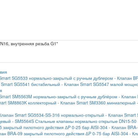
N16, внутренняя резьба G1"
твия
 Smart SG5533 нормально-закрытый с ручным дублером
- Клапан B
н Smart SG5541 бистабильный
- Клапан Smart SG5547 малой мощн
я
 Smart SM5563M нормально-закрытый с ручным дублёром
- Клапан
mart SM8863K коллекторный
- Клапан Smart SM3360 миниатюрный
 Клапан Smart SG5534-SS-316 нормально-открытый
- Клапан Smart
цевый
- SM5564S Стальные клапаны нормально открытые DN15-50
5 закрытый пилотного действия ∆P 0-25 бар AISI-304
- Клапан BRA-
пан BRA-09 закрытый пилотного действия ∆P 0-75 бар AISI-304
- К