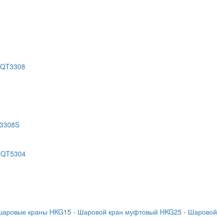
 QT3308
T3308S
 QT5304
 шаровые краны HKG15
- Шаровой кран муфтовый HKG25
- Шаровой