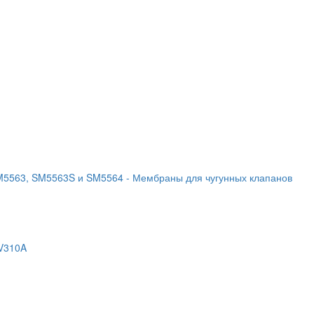
SM5563, SM5563S и SM5564
- Мембраны для чугунных клапанов
EV310A