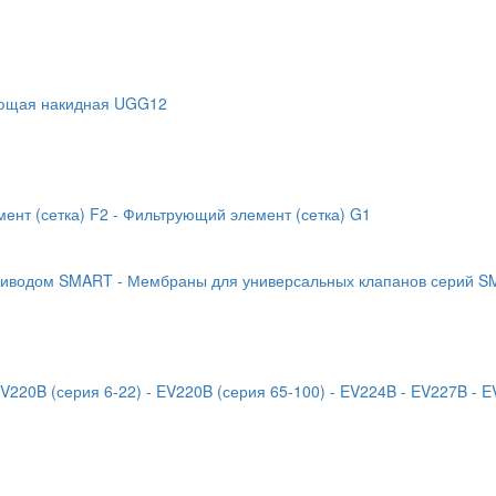
еющая накидная UGG12
ент (сетка) F2
- Фильтрующий элемент (сетка) G1
приводом SMART
- Мембраны для универсальных клапанов серий 
EV220B (серия 6-22)
- EV220B (серия 65-100)
- EV224B
- EV227B
- 