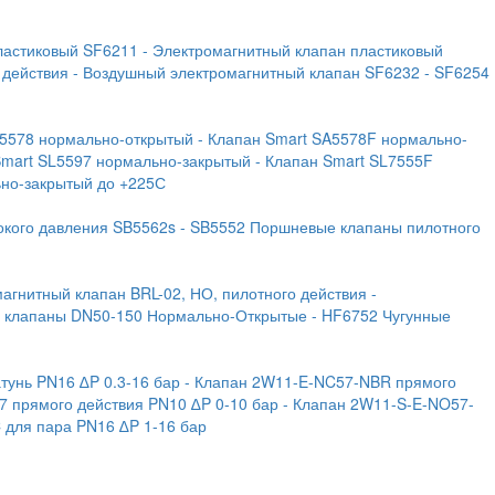
ластиковый SF6211
- Электромагнитный клапан пластиковый
 действия
- Воздушный электромагнитный клапан SF6232
- SF6254
A5578 нормально-открытый
- Клапан Smart SA5578F нормально-
Smart SL5597 нормально-закрытый
- Клапан Smart SL7555F
ьно-закрытый до +225С
окого давления SB5562s
- SB5552 Поршневые клапаны пилотного
магнитный клапан BRL-02, НО, пилотного действия
-
е клапаны DN50-150 Нормально-Открытые
- HF6752 Чугунные
тунь PN16 ∆P 0.3-16 бар
- Клапан 2W11-E-NC57-NBR прямого
7 прямого действия PN10 ∆P 0-10 бар
- Клапан 2W11-S-E-NO57-
C для пара PN16 ∆P 1-16 бар