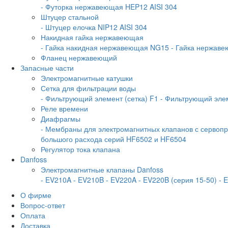
- Футорка нержавеющая HEP12 AISI 304
Штуцер стальной
- Штуцер елочка NIP12 AISI 304
Накидная гайка нержавеющая
- Гайка накидная нержавеющая NG15
- Гайка нержав
Фланец нержавеющий
Запасные части
Электромагнитные катушки
Сетка для фильтрации воды
- Фильтрующий элемент (сетка) F1
- Фильтрующий элем
Реле времени
Диафрагмы
- Мембраны для электромагнитных клапанов с серво
большого расхода серий HF6502 и HF6504
Регулятор тока клапана
Danfoss
Электромагнитные клапаны Danfoss
- EV210A
- EV210B
- EV220A
- EV220B (серия 15-50)
- 
О фирме
Вопрос-ответ
Оплата
Доставка