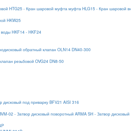
бовой HTG25
- Кран шаровой муфта муфта HLG15
- Кран шаровой в
ямой HKW25
я воды HKF14
- HKF24
нодисковый обратный клапан OLN14 DN40-300
 клапан резьбовой OVG24 DN8-50
ор дисковый под приварку BFV21 AISI 316
BVM-02
- Затвор дисковый поворотный ARMA SH
- Затвор дисковый
4P