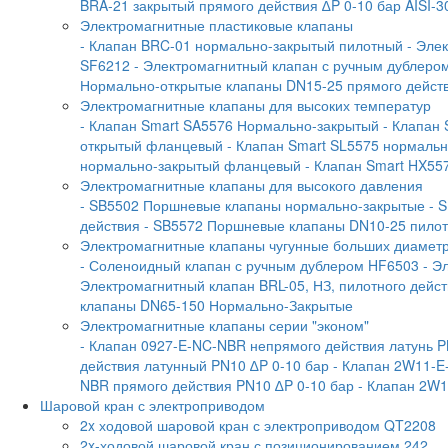
BRA-21 закрытый прямого действия ∆P 0-10 бар AISI-3
Электромагнитные пластиковые клапаны
- Клапан BRC-01 нормально-закрытый пилотный
- Эле
SF6212
- Электромагнитный клапан с ручным дублеро
Нормально-открытые клапаны DN15-25 прямого дейст
Электромагнитные клапаны для высоких температур
- Клапан Smart SA5576 Нормально-закрытый
- Клапан
открытый фланцевый
- Клапан Smart SL5575 нормаль
нормально-закрытый фланцевый
- Клапан Smart HX55
Электромагнитные клапаны для высокого давления
- SB5502 Поршневые клапаны нормально-закрытые
- 
действия
- SB5572 Поршневые клапаны DN10-25 пилотн
Электромагнитные клапаны чугунные больших диамет
- Соленоидный клапан с ручным дублером HF6503
- Э
Электромагнитный клапан BRL-05, НЗ, пилотного дейс
клапаны DN65-150 Нормально-Закрытые
Электромагнитные клапаны серии "эконом"
- Клапан 0927-E-NC-NBR непрямого действия латунь P
действия латунный PN10 ∆P 0-10 бар
- Клапан 2W11-E
NBR прямого действия PN10 ∆P 0-10 бар
- Клапан 2W1
Шаровой кран с электроприводом
2x ходовой шаровой кран с электроприводом QT2208
2x-ходовой шаровой кран с позиционированием 242