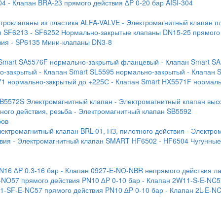
04
- Клапан BRA-23 прямого действия ∆P 0-20 бар AISI-304
ктроклапаны из пластика ALFA-VALVE
- Электромагнитный клапан п
м SF6213
- SF6252 Нормально-закрытые клапаны DN15-25 прямого
вия
- SP6135 Мини-клапаны DN3-8
 Smart SA5576F нормально-закрытый фланцевый
- Клапан Smart S
но-закрытый
- Клапан Smart SL5595 нормально-закрытый
- Клапан 
71 нормально-закрытый до +225С
- Клапан Smart HX5571F нормал
SB5572S Электромагнитный клапан
- Электромагнитный клапан выс
ого действия, резьба
- Электромагнитный клапан SB5592
ров
лектромагнитный клапан BRL-01, НЗ, пилотного действия
- Электро
твия
- Электромагнитный клапан SMART HF6502
- HF6504 Чугунны
N16 ∆P 0.3-16 бар
- Клапан 0927-E-NО-NBR непрямого действия ла
-NO57 прямого действия PN10 ∆P 0-10 бар
- Клапан 2W11-S-E-NC5
1-SF-E-NC57 прямого действия PN10 ∆P 0-10 бар
- Клапан 2L-E-N