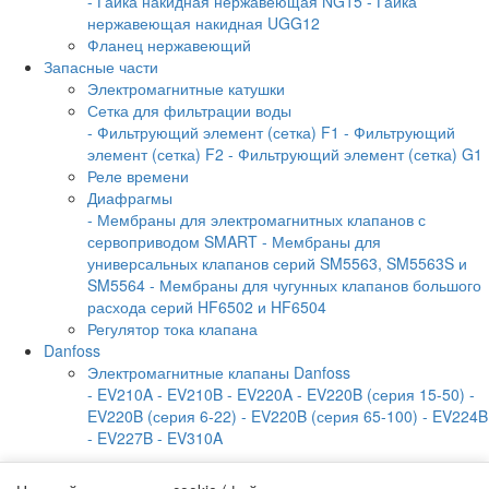
- Гайка накидная нержавеющая NG15
- Гайка
нержавеющая накидная UGG12
Фланец нержавеющий
Запасные части
Электромагнитные катушки
Сетка для фильтрации воды
- Фильтрующий элемент (сетка) F1
- Фильтрующий
элемент (сетка) F2
- Фильтрующий элемент (сетка) G1
Реле времени
Диафрагмы
- Мембраны для электромагнитных клапанов с
сервоприводом SMART
- Мембраны для
универсальных клапанов серий SM5563, SM5563S и
SM5564
- Мембраны для чугунных клапанов большого
расхода серий HF6502 и HF6504
Регулятор тока клапана
Danfoss
Электромагнитные клапаны Danfoss
- EV210A
- EV210B
- EV220A
- EV220B (серия 15-50)
-
EV220B (серия 6-22)
- EV220B (серия 65-100)
- EV224B
- EV227B
- EV310A
О фирме