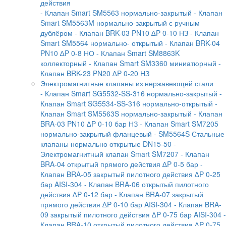
действия
- Клапан Smart SM5563 нормально-закрытый
- Клапан
Smart SM5563M нормально-закрытый с ручным
дублёром
- Клапан BRK-03 PN10 ∆P 0-10 НЗ
- Клапан
Smart SM5564 нормально- открытый
- Клапан BRK-04
PN10 ∆P 0-8 НО
- Клапан Smart SM8863K
коллекторный
- Клапан Smart SM3360 миниатюрный
-
Клапан BRK-23 PN20 ∆P 0-20 НЗ
Электромагнитные клапаны из нержавеющей стали
- Клапан Smart SG5532-SS-316 нормально-закрытый
-
Клапан Smart SG5534-SS-316 нормально-открытый
-
Клапан Smart SM5563S нормально-закрытый
- Клапан
BRA-03 PN10 ∆P 0-10 бар НЗ
- Клапан Smart SM7205
нормально-закрытый фланцевый
- SM5564S Стальные
клапаны нормально открытые DN15-50
-
Электромагнитный клапан Smart SM7207
- Клапан
BRA-04 открытый прямого действия ∆P 0-5 бар
-
Клапан BRA-05 закрытый пилотного действия ∆P 0-25
бар AISI-304
- Клапан BRA-06 открытый пилотного
действия ∆P 0-12 бар
- Клапан BRA-07 закрытый
прямого действия ∆P 0-10 бар AISI-304
- Клапан BRA-
09 закрытый пилотного действия ∆P 0-75 бар AISI-304
-
Клапан BRA-10 открытый пилотного действия ∆P 0-75