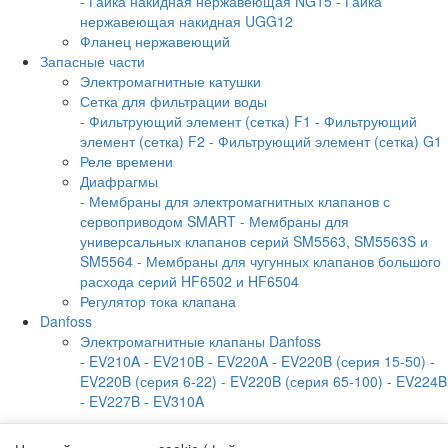
- Гайка накидная нержавеющая NG15
- Гайка
нержавеющая накидная UGG12
Фланец нержавеющий
Запасные части
Электромагнитные катушки
Сетка для фильтрации воды
- Фильтрующий элемент (сетка) F1
- Фильтрующий
элемент (сетка) F2
- Фильтрующий элемент (сетка) G1
Реле времени
Диафрагмы
- Мембраны для электромагнитных клапанов с
сервоприводом SMART
- Мембраны для
универсальных клапанов серий SM5563, SM5563S и
SM5564
- Мембраны для чугунных клапанов большого
расхода серий HF6502 и HF6504
Регулятор тока клапана
Danfoss
Электромагнитные клапаны Danfoss
- EV210A
- EV210B
- EV220A
- EV220B (серия 15-50)
-
EV220B (серия 6-22)
- EV220B (серия 65-100)
- EV224B
- EV227B
- EV310A
О фирме