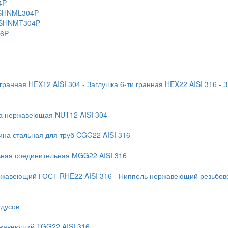
4P
 KSHNML304P
 KSHNMT304P
16P
 гранная HEX12 AISI 304
- Заглушка 6-ти гранная HEX22 AISI 316
- 
ка нержавеющая NUT12 AISI 304
ина стальная для труб CGG22 AISI 316
ьная соединительная MGG22 AISI 316
ржавеющий ГОСТ RHE22 AISI 316
- Ниппель нержавеющий резьбово
адусов
ржавеющий TGG22 AISI 316