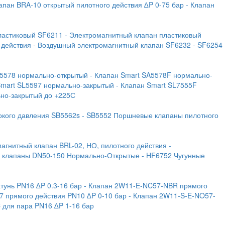
лапан BRA-10 открытый пилотного действия ∆P 0-75 бар
- Клапан
ластиковый SF6211
- Электромагнитный клапан пластиковый
 действия
- Воздушный электромагнитный клапан SF6232
- SF6254
A5578 нормально-открытый
- Клапан Smart SA5578F нормально-
Smart SL5597 нормально-закрытый
- Клапан Smart SL7555F
ьно-закрытый до +225С
окого давления SB5562s
- SB5552 Поршневые клапаны пилотного
магнитный клапан BRL-02, НО, пилотного действия
-
е клапаны DN50-150 Нормально-Открытые
- HF6752 Чугунные
тунь PN16 ∆P 0.3-16 бар
- Клапан 2W11-E-NC57-NBR прямого
7 прямого действия PN10 ∆P 0-10 бар
- Клапан 2W11-S-E-NO57-
C для пара PN16 ∆P 1-16 бар