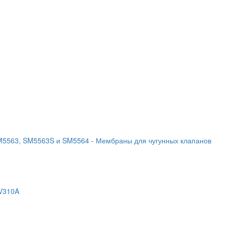
SM5563, SM5563S и SM5564
- Мембраны для чугунных клапанов
EV310A