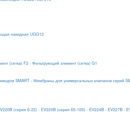
еющая накидная UGG12
ент (сетка) F2
- Фильтрующий элемент (сетка) G1
приводом SMART
- Мембраны для универсальных клапанов серий 
EV220B (серия 6-22)
- EV220B (серия 65-100)
- EV224B
- EV227B
- 