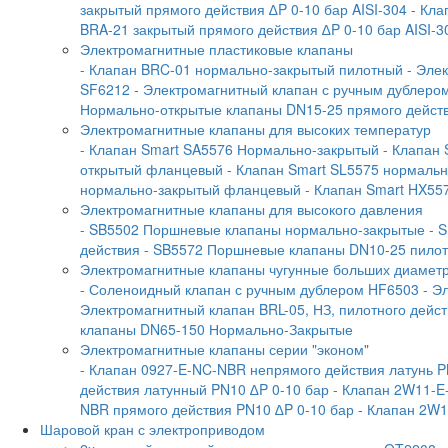
закрытый прямого действия ∆P 0-10 бар AISI-304
- Кла
BRA-21 закрытый прямого действия ∆P 0-10 бар AISI-3
Электромагнитные пластиковые клапаны
- Клапан BRC-01 нормально-закрытый пилотный
- Эле
SF6212
- Электромагнитный клапан с ручным дублеро
Нормально-открытые клапаны DN15-25 прямого дейст
Электромагнитные клапаны для высоких температур
- Клапан Smart SA5576 Нормально-закрытый
- Клапан
открытый фланцевый
- Клапан Smart SL5575 нормаль
нормально-закрытый фланцевый
- Клапан Smart HX55
Электромагнитные клапаны для высокого давления
- SB5502 Поршневые клапаны нормально-закрытые
- 
действия
- SB5572 Поршневые клапаны DN10-25 пилотн
Электромагнитные клапаны чугунные больших диамет
- Соленоидный клапан с ручным дублером HF6503
- Э
Электромагнитный клапан BRL-05, НЗ, пилотного дейс
клапаны DN65-150 Нормально-Закрытые
Электромагнитные клапаны серии "эконом"
- Клапан 0927-E-NC-NBR непрямого действия латунь P
действия латунный PN10 ∆P 0-10 бар
- Клапан 2W11-E
NBR прямого действия PN10 ∆P 0-10 бар
- Клапан 2W1
Шаровой кран с электроприводом