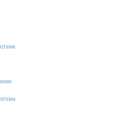
 QT3308
T3308S
 QT5304