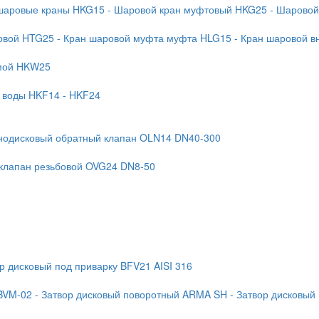
 шаровые краны HKG15
- Шаровой кран муфтовый HKG25
- Шаровой
бовой HTG25
- Кран шаровой муфта муфта HLG15
- Кран шаровой в
ямой HKW25
я воды HKF14
- HKF24
нодисковый обратный клапан OLN14 DN40-300
 клапан резьбовой OVG24 DN8-50
ор дисковый под приварку BFV21 AISI 316
BVM-02
- Затвор дисковый поворотный ARMA SH
- Затвор дисковый