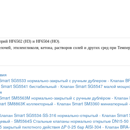
ерий HF6502 (НЗ) и HF6504 (НО).
очей, этиленгликоля, кетона, растворов солей и других сред при Темпера
твия
 Smart SG5533 нормально-закрытый с ручным дублером
- Клапан B
н Smart SG5541 бистабильный
- Клапан Smart SG5547 малой мощн
я
 Smart SM5563M нормально-закрытый с ручным дублёром
- Клапан
mart SM8863K коллекторный
- Клапан Smart SM3360 миниатюрный
 Клапан Smart SG5534-SS-316 нормально-открытый
- Клапан Smart
цевый
- SM5564S Стальные клапаны нормально открытые DN15-50
5 закрытый пилотного действия ∆P 0-25 бар AISI-304
- Клапан BRA-