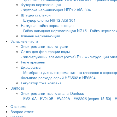
Футорка нержавеющая
- Футорка нержавеющая HEP12 AISI 304
Штуцер стальной
- Штуцер елочка NIP12 AISI 304
Накидная гайка нержавеющая
- Гайка накидная нержавеющая NG15
- Гайка нержав
Фланец нержавеющий
Запасные части
Электромагнитные катушки
Сетка для фильтрации воды
- Фильтрующий элемент (сетка) F1
- Фильтрующий элем
Реле времени
Диафрагмы
- Мембраны для электромагнитных клапанов с серво
большого расхода серий HF6502 и HF6504
Регулятор тока клапана
Danfoss
Электромагнитные клапаны Danfoss
- EV210A
- EV210B
- EV220A
- EV220B (серия 15-50)
- 
О фирме
Вопрос-ответ
Оплата