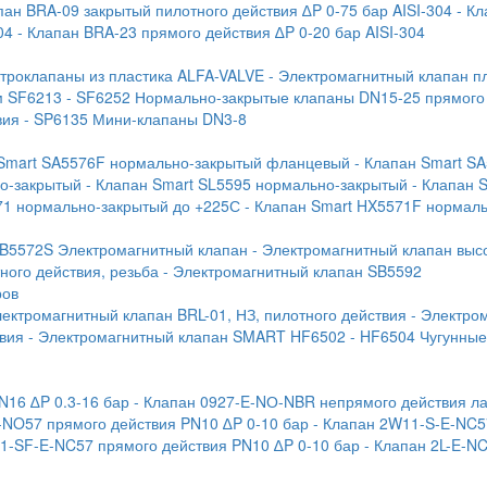
пан BRA-09 закрытый пилотного действия ∆P 0-75 бар AISI-304
- К
04
- Клапан BRA-23 прямого действия ∆P 0-20 бар AISI-304
ктроклапаны из пластика ALFA-VALVE
- Электромагнитный клапан п
м SF6213
- SF6252 Нормально-закрытые клапаны DN15-25 прямого
вия
- SP6135 Мини-клапаны DN3-8
 Smart SA5576F нормально-закрытый фланцевый
- Клапан Smart S
но-закрытый
- Клапан Smart SL5595 нормально-закрытый
- Клапан 
71 нормально-закрытый до +225С
- Клапан Smart HX5571F нормал
SB5572S Электромагнитный клапан
- Электромагнитный клапан выс
ого действия, резьба
- Электромагнитный клапан SB5592
ров
лектромагнитный клапан BRL-01, НЗ, пилотного действия
- Электро
твия
- Электромагнитный клапан SMART HF6502
- HF6504 Чугунны
N16 ∆P 0.3-16 бар
- Клапан 0927-E-NО-NBR непрямого действия ла
-NO57 прямого действия PN10 ∆P 0-10 бар
- Клапан 2W11-S-E-NC5
1-SF-E-NC57 прямого действия PN10 ∆P 0-10 бар
- Клапан 2L-E-N