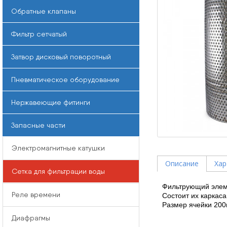
Обратные клапаны
Фильтр сетчатый
Затвор дисковый поворотный
Пневматическое оборудование
Нержавеющие фитинги
Запасные части
Электромагнитные катушки
Описание
Хар
Сетка для фильтрации воды
Фильтрующий элем
Реле времени
Состоит их каркаса 
Размер ячейки 200м
Диафрагмы