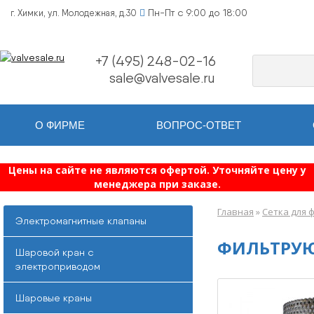
Пн-Пт с 9:00 до 18:00
г. Химки, ул. Молодежная, д.30
+7 (495) 248-02-16
sale@valvesale.ru
О ФИРМЕ
ВОПРОС-ОТВЕТ
Цены на сайте не являются офертой. Уточняйте цену у
менеджера при заказе.
Главная
»
Сетка для 
Электромагнитные клапаны
ФИЛЬТРУЮ
Шаровой кран с
электроприводом
Шаровые краны