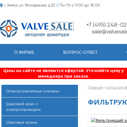
Пн-Пт с 9:00 до 18:00
г. Химки, ул. Молодежная, д.30
+7 (495) 248-02
sale@valvesale
О ФИРМЕ
ВОПРОС-ОТВЕТ
Цены на сайте не являются офертой. Уточняйте цену у
менеджера при заказе.
Главная
»
Сетка для 
Электромагнитные клапаны
ФИЛЬТРУЮ
Шаровой кран с
электроприводом
Шаровые краны