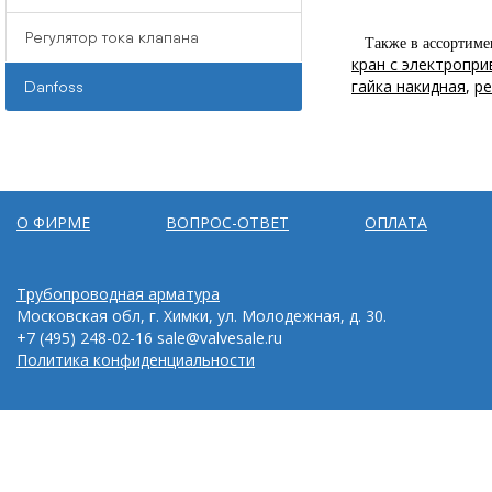
Регулятор тока клапана
Также в ассортиме
кран с электропр
гайка накидная
,
ре
Danfoss
О ФИРМЕ
ВОПРОС-ОТВЕТ
ОПЛАТА
Трубопроводная арматура
Московская обл, г. Химки, ул. Молодежная, д. 30.
+7 (495) 248-02-16
sale@valvesale.ru
Политика конфиденциальности