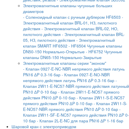
Электромагнитные клапаны чугунные больших
диаметров
- Соленоидный клапан с ручным дублером HF6503
-
Электромагнитный клапан BRL-01, НЗ, пилотного
действия
- Электромагнитный клапан BRL-02, НО,
пилотного действия
- Электромагнитный клапан BRL-
05, НЗ, пилотного действия
- Электромагнитный
клапан SMART HF6502
- HF6504 Чугунные клапаны
DN50-150 Нормально-Открытые
- HF6752 Чугунные
клапаны DN65-150 Нормально-Закрытые
Электромагнитные клапаны серии "эконом"
- Клапан 0927-E-NC-NBR непрямого действия латунь
PN16 ∆P 0.3-16 бар
- Клапан 0927-E-NО-NBR
непрямого действия латунь PN16 ∆P 0.3-16 бар
-
Клапан 2W11-E-NC57-NBR прямого действия латунный
PN10 ∆P 0-10 бар
- Клапан 2W11-E-NO57 прямого
действия PN10 ∆P 0-10 бар
- Клапан 2W11-S-E-NC57
прямого действия PN10 ∆P 0-10 бар
- Клапан 2W11-S-
E-NO57-NBR прямого действия PN10 ∆P 0-10 бар
-
Клапан 2W11-SF-E-NC57 прямого действия PN10 ∆P 0-
10 бар
- Клапан 2L-E-NC для пара PN16 ∆P 1-16 бар
Шаровой кран с электроприводом