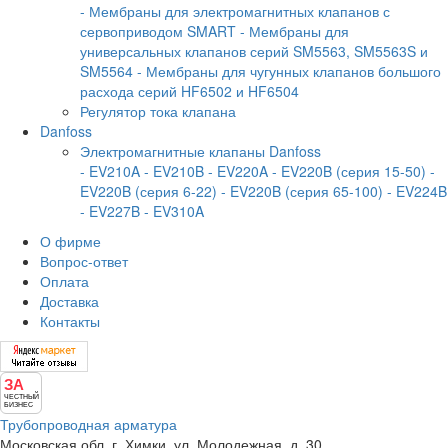
- Мембраны для электромагнитных клапанов с
сервоприводом SMART
- Мембраны для
универсальных клапанов серий SM5563, SM5563S и
SM5564
- Мембраны для чугунных клапанов большого
расхода серий HF6502 и HF6504
Регулятор тока клапана
Danfoss
Электромагнитные клапаны Danfoss
- EV210A
- EV210B
- EV220A
- EV220B (серия 15-50)
-
EV220B (серия 6-22)
- EV220B (серия 65-100)
- EV224B
- EV227B
- EV310A
О фирме
Вопрос-ответ
Оплата
Доставка
Контакты
ЗА
ЧЕСТНЫЙ
БИЗНЕС
Трубопроводная арматура
Московская обл, г. Химки, ул. Молодежная, д. 30.