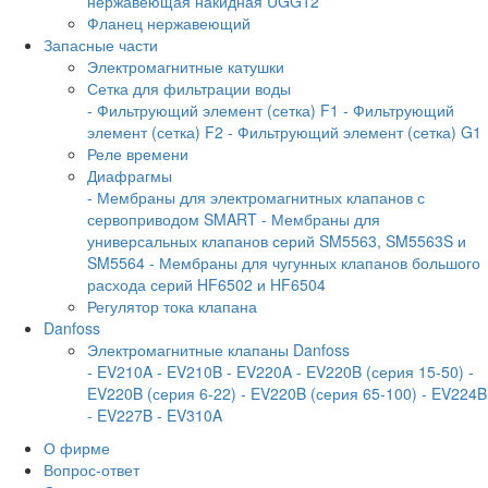
нержавеющая накидная UGG12
Фланец нержавеющий
Запасные части
Электромагнитные катушки
Сетка для фильтрации воды
- Фильтрующий элемент (сетка) F1
- Фильтрующий
элемент (сетка) F2
- Фильтрующий элемент (сетка) G1
Реле времени
Диафрагмы
- Мембраны для электромагнитных клапанов с
сервоприводом SMART
- Мембраны для
универсальных клапанов серий SM5563, SM5563S и
SM5564
- Мембраны для чугунных клапанов большого
расхода серий HF6502 и HF6504
Регулятор тока клапана
Danfoss
Электромагнитные клапаны Danfoss
- EV210A
- EV210B
- EV220A
- EV220B (серия 15-50)
-
EV220B (серия 6-22)
- EV220B (серия 65-100)
- EV224B
- EV227B
- EV310A
О фирме
Вопрос-ответ