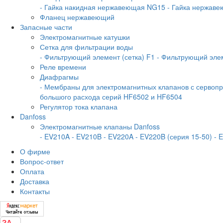
- Гайка накидная нержавеющая NG15
- Гайка нержав
Фланец нержавеющий
Запасные части
Электромагнитные катушки
Сетка для фильтрации воды
- Фильтрующий элемент (сетка) F1
- Фильтрующий элем
Реле времени
Диафрагмы
- Мембраны для электромагнитных клапанов с серво
большого расхода серий HF6502 и HF6504
Регулятор тока клапана
Danfoss
Электромагнитные клапаны Danfoss
- EV210A
- EV210B
- EV220A
- EV220B (серия 15-50)
- 
О фирме
Вопрос-ответ
Оплата
Доставка
Контакты
ЗА