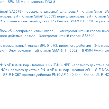
вия
- SP6135 Мини-клапаны DN3-8
 Smart SA5576F нормально-закрытый фланцевый
- Клапан Smart S
но-закрытый
- Клапан Smart SL5595 нормально-закрытый
- Клапан 
71 нормально-закрытый до +225С
- Клапан Smart HX5571F нормал
SB5572S Электромагнитный клапан
- Электромагнитный клапан выс
ого действия, резьба
- Электромагнитный клапан SB5592
ров
лектромагнитный клапан BRL-01, НЗ, пилотного действия
- Электро
твия
- Электромагнитный клапан SMART HF6502
- HF6504 Чугунны
N16 ∆P 0.3-16 бар
- Клапан 0927-E-NО-NBR непрямого действия ла
-NO57 прямого действия PN10 ∆P 0-10 бар
- Клапан 2W11-S-E-NC5
1-SF-E-NC57 прямого действия PN10 ∆P 0-10 бар
- Клапан 2L-E-N