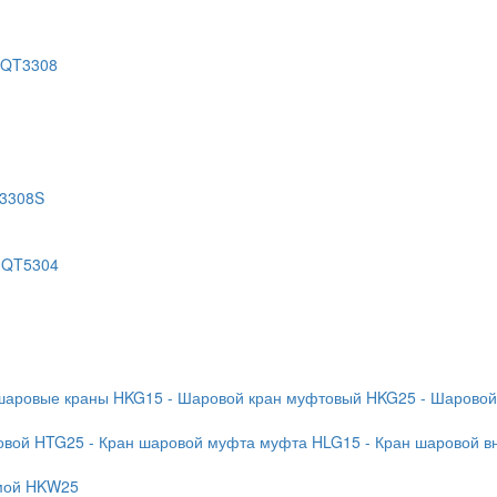
 QT3308
T3308S
 QT5304
 шаровые краны HKG15
- Шаровой кран муфтовый HKG25
- Шаровой
бовой HTG25
- Кран шаровой муфта муфта HLG15
- Кран шаровой в
ямой HKW25