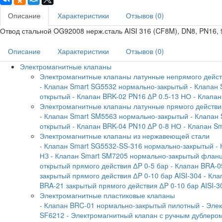
Описание
Характеристики
Отзывов (0)
Отвод стальной OG92008 нерж.сталь AISI 316 (CF8M), DN8, PN16, 
Описание
Характеристики
Отзывов (0)
Электромагнитные клапаны
Электромагнитные клапаны латунные непрямого дейс
- Клапан Smart SG5532 нормально-закрытый
- Клапан
открытый
- Клапан BRK-02 PN16 ∆P 0.5-13 НО
- Клапа
Электромагнитные клапаны латунные прямого действи
- Клапан Smart SM5563 нормально-закрытый
- Клапан
открытый
- Клапан BRK-04 PN10 ∆P 0-8 НО
- Клапан S
Электромагнитные клапаны из нержавеющей стали
- Клапан Smart SG5532-SS-316 нормально-закрытый
-
НЗ
- Клапан Smart SM7205 нормально-закрытый флан
открытый прямого действия ∆P 0-5 бар
- Клапан BRA-0
закрытый прямого действия ∆P 0-10 бар AISI-304
- Кла
BRA-21 закрытый прямого действия ∆P 0-10 бар AISI-3
Электромагнитные пластиковые клапаны
- Клапан BRC-01 нормально-закрытый пилотный
- Эле
SF6212
- Электромагнитный клапан с ручным дублеро