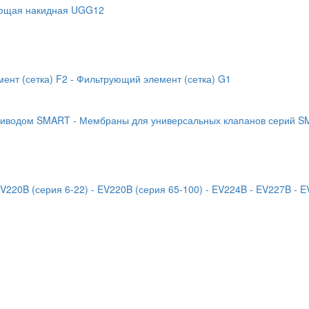
еющая накидная UGG12
ент (сетка) F2
- Фильтрующий элемент (сетка) G1
приводом SMART
- Мембраны для универсальных клапанов серий 
EV220B (серия 6-22)
- EV220B (серия 65-100)
- EV224B
- EV227B
- 