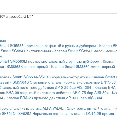
90º вн.резьба G1/4"
твия
 Smart SG5533 нормально-закрытый с ручным дублером
- Клапан B
н Smart SG5541 бистабильный
- Клапан Smart SG5547 малой мощн
я
 Smart SM5563M нормально-закрытый с ручным дублёром
- Клапан
mart SM8863K коллекторный
- Клапан Smart SM3360 миниатюрный
 Клапан Smart SG5534-SS-316 нормально-открытый
- Клапан Smart
цевый
- SM5564S Стальные клапаны нормально открытые DN15-50
5 закрытый пилотного действия ∆P 0-25 бар AISI-304
- Клапан BRA-
пан BRA-09 закрытый пилотного действия ∆P 0-75 бар AISI-304
- К
04
- Клапан BRA-23 прямого действия ∆P 0-20 бар AISI-304
ктроклапаны из пластика ALFA-VALVE
- Электромагнитный клапан п
м SF6213
- SF6252 Нормально-закрытые клапаны DN15-25 прямого