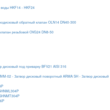
я воды HKF14
- HKF24
нодисковый обратный клапан OLN14 DN40-300
 клапан резьбовой OVG24 DN8-50
ор дисковый под приварку BFV21 AISI 316
BVM-02
- Затвор дисковый поворотный ARMA SH
- Затвор дисковый
4P
 KSHNML304P
 KSHNMT304P
16P