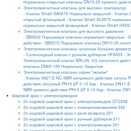
Нормально-открытые клапаны DN15-25 прямого дейст
Электромагнитные клапаны для высоких температур
- Клапан Smart SA5576 Нормально-закрытый
- Клапан
открытый фланцевый
- Клапан Smart SL5575 нормаль
нормально-закрытый фланцевый
- Клапан Smart HX55
Электромагнитные клапаны для высокого давления
- SB5502 Поршневые клапаны нормально-закрытые
- 
действия
- SB5572 Поршневые клапаны DN10-25 пилотн
Электромагнитные клапаны чугунные больших диамет
- Соленоидный клапан с ручным дублером HF6503
- Э
Электромагнитный клапан BRL-05, НЗ, пилотного дейс
клапаны DN65-150 Нормально-Закрытые
Электромагнитные клапаны серии "эконом"
- Клапан 0927-E-NC-NBR непрямого действия латунь P
действия латунный PN10 ∆P 0-10 бар
- Клапан 2W11-E
NBR прямого действия PN10 ∆P 0-10 бар
- Клапан 2W1
Шаровой кран с электроприводом
2x ходовой шаровой кран с электроприводом QT2208
2x-ходовой шаровой кран с позиционированием 242
2x-ходовой шаровой кран с реле возврата 251
2x-ходовой шаровой кран с ручным дублером 211
2x-ходовой шаровой кран с электроприводом 201
3x-ходовой шаровой кран с ручным дублером 311