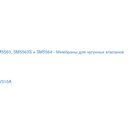
SM5563, SM5563S и SM5564
- Мембраны для чугунных клапанов
EV310A