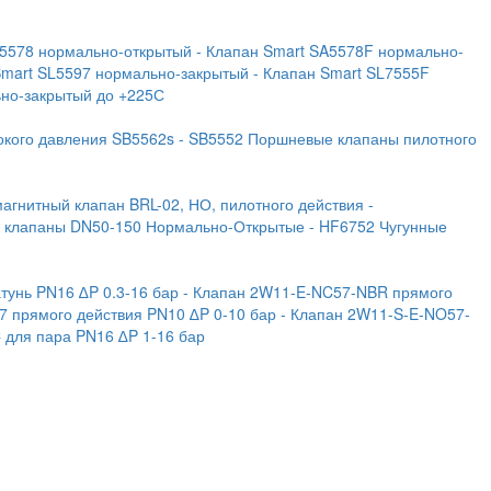
A5578 нормально-открытый
- Клапан Smart SA5578F нормально-
Smart SL5597 нормально-закрытый
- Клапан Smart SL7555F
ьно-закрытый до +225С
окого давления SB5562s
- SB5552 Поршневые клапаны пилотного
магнитный клапан BRL-02, НО, пилотного действия
-
е клапаны DN50-150 Нормально-Открытые
- HF6752 Чугунные
тунь PN16 ∆P 0.3-16 бар
- Клапан 2W11-E-NC57-NBR прямого
7 прямого действия PN10 ∆P 0-10 бар
- Клапан 2W11-S-E-NO57-
C для пара PN16 ∆P 1-16 бар