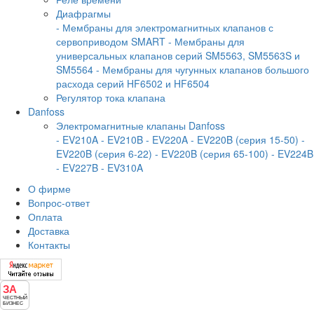
Диафрагмы
- Мембраны для электромагнитных клапанов с
сервоприводом SMART
- Мембраны для
универсальных клапанов серий SM5563, SM5563S и
SM5564
- Мембраны для чугунных клапанов большого
расхода серий HF6502 и HF6504
Регулятор тока клапана
Danfoss
Электромагнитные клапаны Danfoss
- EV210A
- EV210B
- EV220A
- EV220B (серия 15-50)
-
EV220B (серия 6-22)
- EV220B (серия 65-100)
- EV224B
- EV227B
- EV310A
О фирме
Вопрос-ответ
Оплата
Доставка
Контакты
ЗА
ЧЕСТНЫЙ
БИЗНЕС