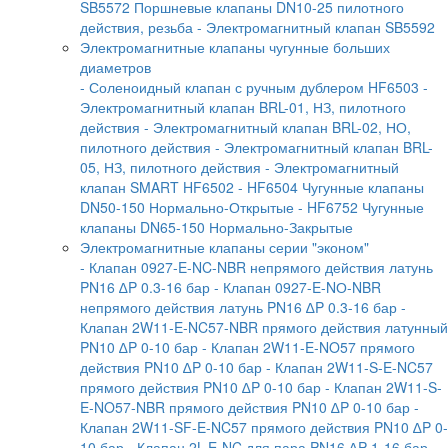
SB5572 Поршневые клапаны DN10-25 пилотного
действия, резьба
- Электромагнитный клапан SB5592
Электромагнитные клапаны чугунные больших
диаметров
- Соленоидный клапан с ручным дублером HF6503
-
Электромагнитный клапан BRL-01, НЗ, пилотного
действия
- Электромагнитный клапан BRL-02, НО,
пилотного действия
- Электромагнитный клапан BRL-
05, НЗ, пилотного действия
- Электромагнитный
клапан SMART HF6502
- HF6504 Чугунные клапаны
DN50-150 Нормально-Открытые
- HF6752 Чугунные
клапаны DN65-150 Нормально-Закрытые
Электромагнитные клапаны серии "эконом"
- Клапан 0927-E-NC-NBR непрямого действия латунь
PN16 ∆P 0.3-16 бар
- Клапан 0927-E-NО-NBR
непрямого действия латунь PN16 ∆P 0.3-16 бар
-
Клапан 2W11-E-NC57-NBR прямого действия латунный
PN10 ∆P 0-10 бар
- Клапан 2W11-E-NO57 прямого
действия PN10 ∆P 0-10 бар
- Клапан 2W11-S-E-NC57
прямого действия PN10 ∆P 0-10 бар
- Клапан 2W11-S-
E-NO57-NBR прямого действия PN10 ∆P 0-10 бар
-
Клапан 2W11-SF-E-NC57 прямого действия PN10 ∆P 0-
10 бар
- Клапан 2L-E-NC для пара PN16 ∆P 1-16 бар