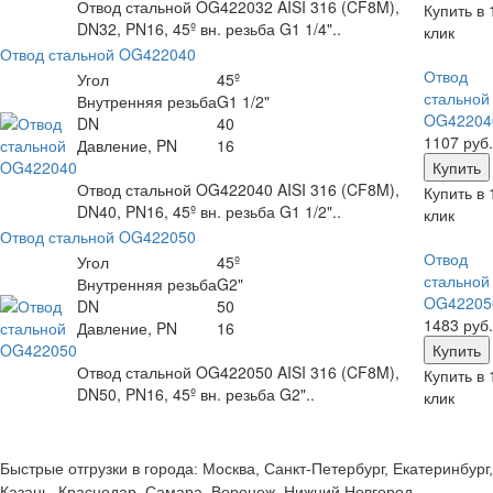
Отвод стальной OG422032 AISI 316 (CF8M),
Купить в 
DN32, PN16, 45º вн. резьба G1 1/4"..
клик
Отвод стальной OG422040
Отвод
Угол
45º
стальной
Внутренняя резьба
G1 1/2"
OG42204
DN
40
1107 руб.
Давление, PN
16
Отвод стальной OG422040 AISI 316 (CF8M),
Купить в 
DN40, PN16, 45º вн. резьба G1 1/2"..
клик
Отвод стальной OG422050
Отвод
Угол
45º
стальной
Внутренняя резьба
G2"
OG42205
DN
50
1483 руб.
Давление, PN
16
Отвод стальной OG422050 AISI 316 (CF8M),
Купить в 
DN50, PN16, 45º вн. резьба G2"..
клик
Быстрые отгрузки в города: Москва, Санкт-Петербург, Екатеринбург,
Казань, Краснодар, Самара, Воронеж, Нижний Новгород,