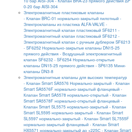
10 бар AISI-304
- Клапан BRA-23 прямого действия ∆P
0-20 бар AISI-304
Электромагнитные пластиковые клапаны
- Клапан BRC-01 нормально-закрытый пилотный
-
Электроклапаны из пластика ALFA-VALVE
-
Электромагнитный клапан пластиковый SF6211
-
Электромагнитный клапан пластиковый SF6212
-
Электромагнитный клапан с ручным дублером SF6213
- SF6252 Нормально-закрытые клапаны DN15-25
прямого действия
- Воздушный электромагнитный
клапан SF6232
- SF6254 Нормально-открытые
клапаны DN15-25 прямого действия
- SP6135 Мини-
клапаны DN3-8
Электромагнитные клапаны для высоких температур
- Клапан Smart SA5576 Нормально-закрытый
- Клапан
Smart SA5576F нормально-закрытый фланцевый
-
Клапан Smart SA5578 нормально-открытый
- Клапан
Smart SA5578F нормально-открытый фланцевый
-
Клапан Smart SL5575 нормально-закрытый
- Клапан
Smart SL5595 нормально-закрытый
- Клапан Smart
SL5597 нормально-закрытый
- Клапан Smart SL7555F
нормально-закрытый фланцевый
- Клапан Smart
HX5571 нормально-закрытый до +225С
- Клапан Smart