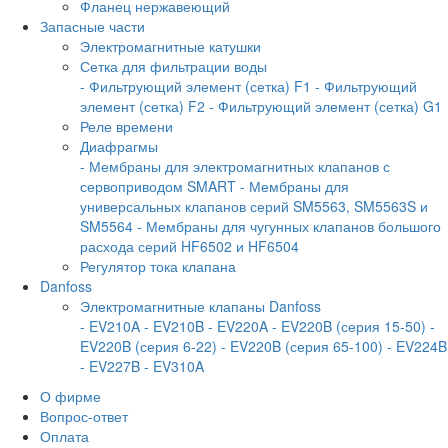
Фланец нержавеющий
Запасные части
Электромагнитные катушки
Сетка для фильтрации воды
- Фильтрующий элемент (сетка) F1
- Фильтрующий
элемент (сетка) F2
- Фильтрующий элемент (сетка) G1
Реле времени
Диафрагмы
- Мембраны для электромагнитных клапанов с
сервоприводом SMART
- Мембраны для
универсальных клапанов серий SM5563, SM5563S и
SM5564
- Мембраны для чугунных клапанов большого
расхода серий HF6502 и HF6504
Регулятор тока клапана
Danfoss
Электромагнитные клапаны Danfoss
- EV210A
- EV210B
- EV220A
- EV220B (серия 15-50)
-
EV220B (серия 6-22)
- EV220B (серия 65-100)
- EV224B
- EV227B
- EV310A
О фирме
Вопрос-ответ
Оплата