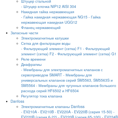
Штуцер стальной
- Штуцер елочка NIP12 AISI 304
Накидная гайка нержавеющая
- Гайка накидная нержавеющая NG15
- Гайка
нержавеющая накидная UGG12
Фланец нержавеющий
Запасные части
Электромагнитные катушки
Сетка для фильтрации воды
- Фильтрующий элемент (сетка) F1
- Фильтрующий
элемент (сетка) F2
- Фильтрующий элемент (сетка) G1
Реле времени
Диафрагмы
- Мембраны для электромагнитных клапанов с
сервоприводом SMART
- Мембраны для
универсальных клапанов серий SM5563, SM5563S и
SM5564
- Мембраны для чугунных клапанов большого
расхода серий HF6502 и HF6504
Регулятор тока клапана
Danfoss
Электромагнитные клапаны Danfoss
- EV210A
- EV210B
- EV220A
- EV220B (серия 15-50)
-
EV220B (серия 6-22)
- EV220B (серия 65-100)
- EV224B