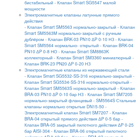
бистабильный
- Клапан Smart SG5547 малой
мощности
Электромагнитные клапаны латунные прямого
действия
- Клапан Smart SM5563 нормально-закрытый
- Клапан
Smart SM5563M нормально-закрытый с ручным
дублёром
- Клапан BRK-03 PN10 ∆P 0-10 НЗ
- Клапан
Smart SM5564 нормально- открытый
- Клапан BRK-04
PN10 ∆P 0-8 НО
- Клапан Smart SM8863K
коллекторный
- Клапан Smart SM3360 миниатюрный
-
Клапан BRK-23 PN20 ∆P 0-20 НЗ
Электромагнитные клапаны из нержавеющей стали
- Клапан Smart SG5532-SS-316 нормально-закрытый
-
Клапан Smart SG5534-SS-316 нормально-открытый
-
Клапан Smart SM5563S нормально-закрытый
- Клапан
BRA-03 PN10 ∆P 0-10 бар НЗ
- Клапан Smart SM7205
нормально-закрытый фланцевый
- SM5564S Стальные
клапаны нормально открытые DN15-50
-
Электромагнитный клапан Smart SM7207
- Клапан
BRA-04 открытый прямого действия ∆P 0-5 бар
-
Клапан BRA-05 закрытый пилотного действия ∆P 0-25
бар AISI-304
- Клапан BRA-06 открытый пилотного
действия ∆P 0-12 бар
- Клапан BRA-07 закрытый